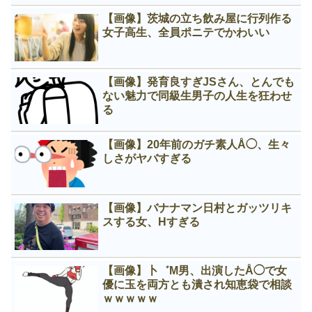
【画像】茨城の立ち飲み屋に行列作る
女子高生、全員ポニテでかわいい
【画像】発育良すぎJSさん、とんでも
ない魅力で同級生男子の人生を狂わせ
る
【画像】20年前のガチ素人Å◯、生々
しさがヤバすぎる
【画像】バナナマン日村とガッツリキ
スする女、Нすぎる
【画像】卜゛M男、出演したÅ◯で女
優に玉を両方とも潰され知恵袋で相談
ｗｗｗｗｗ