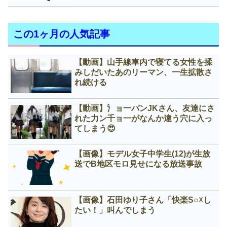
この1ヶ月の人気記事
【動画】山手線車内で寝てる女性を揉
みしだいたあのリーマン、一生拡散さ
れ続ける
【動画】氵ョ一パンJKさん、友達にさ
れた力ン千ョ一がなんか違う穴に入っ
てしまう😍
【画像】モデル女子中学生(12)が生放
送でB地区モロ見せになる放送事故
【画像】石田ゆり子さん「快楽S○☓し
たい！」叫んでしまう