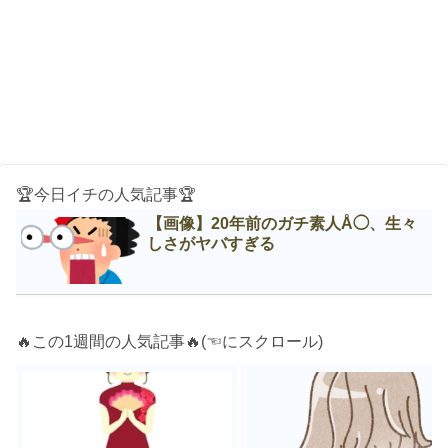
🏆今日イチの人気記事🏆
【画像】20年前のガチ素人Å◯、生々
しさがヤバすぎる
🔥この1週間の人気記事🔥(☜にスクロール)