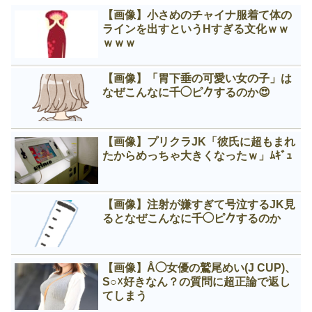
【画像】小さめのチャイナ服着て体の
ラインを出すというНすぎる文化ｗｗ
ｗｗｗ
【画像】「胃下垂の可愛い女の子」は
なぜこんなに千◯ピ𠂊するのか😍
【画像】プリクラJK「彼氏に超もまれ
たからめっちゃ大きくなったｗ」ﾑｷﾞｭ
【画像】注射が嫌すぎて号泣するJK見
るとなぜこんなに千◯ピ𠂊するのか
【画像】Å◯女優の鷲尾めい(J CUP)、
S○☓好きなん？の質問に超正論で返し
てしまう