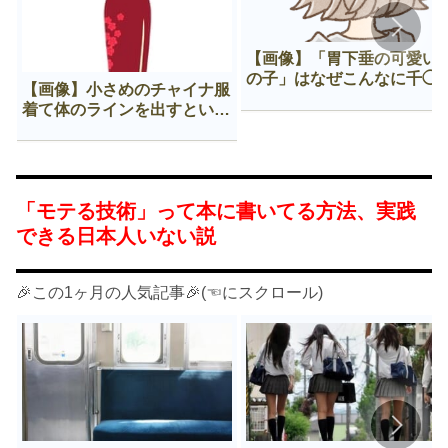
【画像】「胃下垂の可愛い
の子」はなぜこんなに千◯
【画像】小さめのチャイナ服
𠂊するのか😍
着て体のラインを出すという
Нすぎる文化ｗｗｗｗｗ
「モテる技術」って本に書いてる方法、実践
できる日本人いない説
🎉この1ヶ月の人気記事🎉(☜にスクロール)