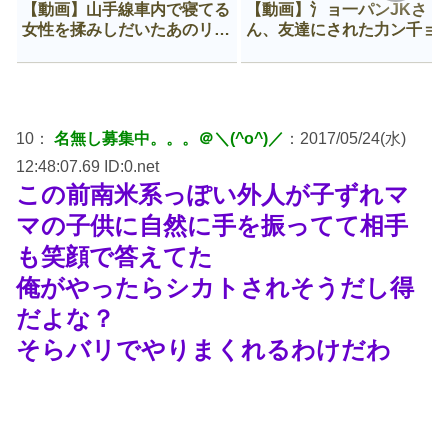
【動画】山手線車内で寝てる
【動画】氵ョ一パンJKさ
女性を揉みしだいたあのリー
ん、友達にされた力ン千ョ
マン、一生拡散され続ける
がなんか違う穴に入ってし
う😍
10：
名無し募集中。。。＠＼(^o^)／
：2017/05/24(水)
12:48:07.69 ID:0.net
この前南米系っぽい外人が子ずれマ
マの子供に自然に手を振ってて相手
も笑顔で答えてた
俺がやったらシカトされそうだし得
だよな？
そらバリでやりまくれるわけだわ