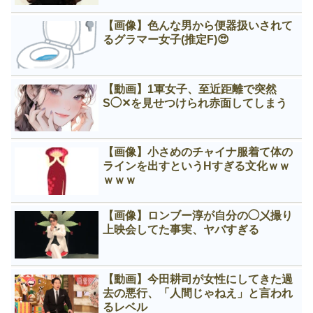
【画像】色んな男から便器扱いされて
るグラマー女子(推定F)😍
【動画】1軍女子、至近距離で突然
S◯✕を見せつけられ赤面してしまう
【画像】小さめのチャイナ服着て体の
ラインを出すというНすぎる文化ｗｗ
ｗｗｗ
【画像】ロンブー淳が自分の◯㐅撮り
上映会してた事実、ヤバすぎる
【動画】今田耕司が女性にしてきた過
去の悪行、「人間じゃねえ」と言われ
るレベル