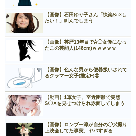
【画像】石田ゆり子さん「快楽S○☓し
たい！」叫んでしまう
【画像】芸歴13年目でÅ◯女優になっ
たこの芸能人(146cm)ｗｗｗｗｗ
【画像】色んな男から便器扱いされて
るグラマー女子(推定F)😍
【動画】1軍女子、至近距離で突然
S◯✕を見せつけられ赤面してしまう
【画像】ロンブー淳が自分の◯㐅撮り
上映会してた事実、ヤバすぎる