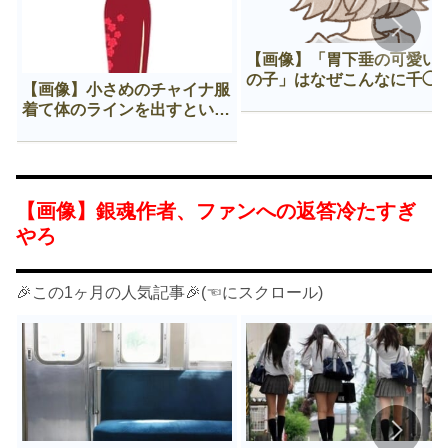
【画像】「胃下垂の可愛い
の子」はなぜこんなに千◯
【画像】小さめのチャイナ服
𠂊するのか😍
着て体のラインを出すという
Нすぎる文化ｗｗｗｗｗ
【画像】銀魂作者、ファンへの返答冷たすぎ
やろ
🎉この1ヶ月の人気記事🎉(☜にスクロール)