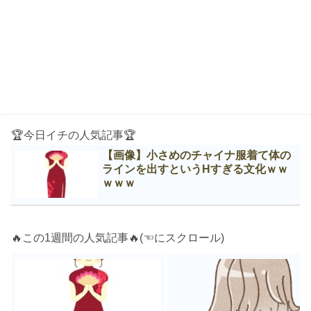
🏆今日イチの人気記事🏆
【画像】小さめのチャイナ服着て体の
ラインを出すというНすぎる文化ｗｗ
ｗｗｗ
🔥この1週間の人気記事🔥(☜にスクロール)