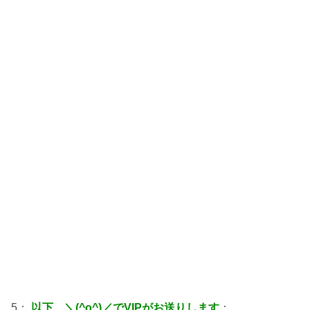
5：
以下、＼(^o^)／でVIPがお送りします
：