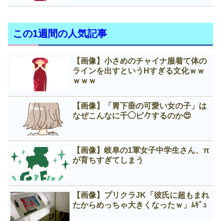
この1週間の人気記事
【画像】小さめのチャイナ服着て体の
ラインを出すというНすぎる文化ｗｗ
ｗｗｗ
【画像】「胃下垂の可愛い女の子」は
なぜこんなに千◯ピ𠂊するのか😍
【画像】岐阜の1軍女子中学生さん、π
が育ちすぎてしまう
【画像】プリクラJK「彼氏に超もまれ
たからめっちゃ大きくなったｗ」ﾑｷﾞｭ