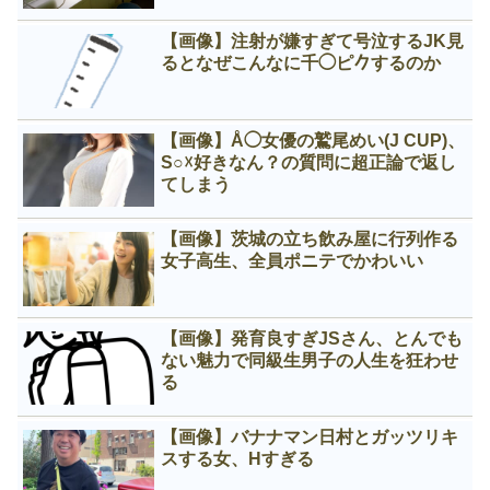
【画像】注射が嫌すぎて号泣するJK見
るとなぜこんなに千◯ピ𠂊するのか
【画像】Å◯女優の鷲尾めい(J CUP)、
S○☓好きなん？の質問に超正論で返し
てしまう
【画像】茨城の立ち飲み屋に行列作る
女子高生、全員ポニテでかわいい
【画像】発育良すぎJSさん、とんでも
ない魅力で同級生男子の人生を狂わせ
る
【画像】バナナマン日村とガッツリキ
スする女、Нすぎる