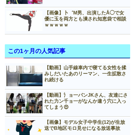
【画像】卜゛M男、出演したÅ◯で女
優に玉を両方とも潰され知恵袋で相談
ｗｗｗｗｗ
この1ヶ月の人気記事
【動画】山手線車内で寝てる女性を揉
みしだいたあのリーマン、一生拡散さ
れ続ける
【動画】氵ョ一パンJKさん、友達にさ
れた力ン千ョ一がなんか違う穴に入っ
てしまう😍
【画像】モデル女子中学生(12)が生放
送でB地区モロ見せになる放送事故