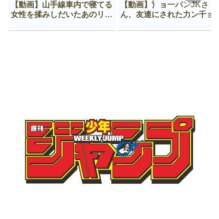
【動画】山手線車内で寝てる
【動画】氵ョ一パンJKさ
女性を揉みしだいたあのリー
ん、友達にされた力ン千ョ
マン、一生拡散され続ける
がなんか違う穴に入ってし
う😍