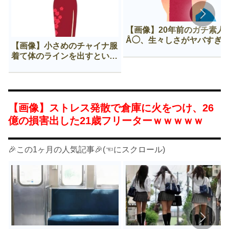
【画像】20年前のガチ素人
Å◯、生々しさがヤバすぎ
【画像】小さめのチャイナ服
着て体のラインを出すという
Нすぎる文化ｗｗｗｗｗ
【画像】ストレス発散で倉庫に火をつけ、26
億の損害出した21歳フリーターｗｗｗｗｗ
🎉この1ヶ月の人気記事🎉(☜にスクロール)