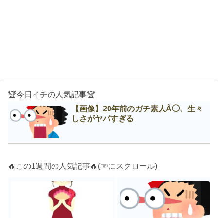
🏆今日イチの人気記事🏆
【画像】20年前のガチ素人Å◯、生々
しさがヤバすぎる
🔥この1週間の人気記事🔥(☜にスクロール)