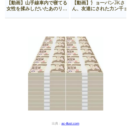
【動画】山手線車内で寝てる
【動画】氵ョ一パンJKさ
女性を揉みしだいたあのリー
ん、友達にされた力ン千ョ
マン、一生拡散され続ける
がなんか違う穴に入ってし
う😍
出典：
ac-illust.com