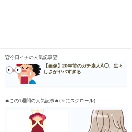
🏆今日イチの人気記事🏆
【画像】20年前のガチ素人Å◯、生々
しさがヤバすぎる
🔥この1週間の人気記事🔥(☜にスクロール)