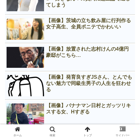
てしまう
【画像】茨城の立ち飲み屋に行列作る
女子高生、全員ポニテでかわいい
【画像】放置された志村けんの4億円
豪邸がこちら…
【画像】発育良すぎJSさん、とんでも
ない魅力で同級生男子の人生を狂わせ
る
【画像】バナナマン日村とガッツリキ
スする女、Нすぎる
ホーム
検索
トップ
サイドバー