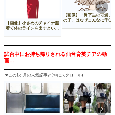
【画像】「胃下垂の可愛い
の子」はなぜこんなに千◯
【画像】小さめのチャイナ服
𠂊するのか😍
着て体のラインを出すという
Нすぎる文化ｗｗｗｗｗ
試合中にお持ち帰りされる仙台育英チアの動
画…
🎉この1ヶ月の人気記事🎉(☜にスクロール)