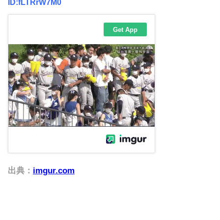
ID:fLTRrW7M0
出典：
imgur.com