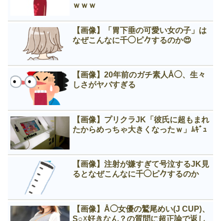
ｗｗｗ
【画像】「胃下垂の可愛い女の子」は
なぜこんなに千◯ピ𠂊するのか😍
【画像】20年前のガチ素人Å◯、生々
しさがヤバすぎる
【画像】プリクラJK「彼氏に超もまれ
たからめっちゃ大きくなったｗ」ﾑｷﾞｭ
【画像】注射が嫌すぎて号泣するJK見
るとなぜこんなに千◯ピ𠂊するのか
【画像】Å◯女優の鷲尾めい(J CUP)、
S○☓好きなん？の質問に超正論で返し