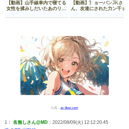
【動画】山手線車内で寝てる
【動画】氵ョ一パンJKさ
女性を揉みしだいたあのリー
ん、友達にされた力ン千ョ
マン、一生拡散され続ける
がなんか違う穴に入ってし
う😍
出典：
ac-illust.com
1：
名無しさん@MD
：2022/08/09(火) 12:12:20.45