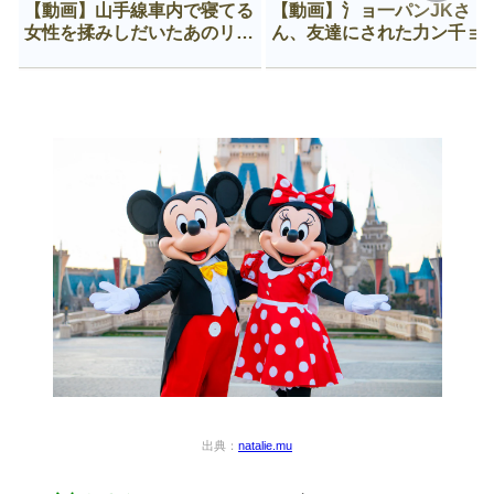
【動画】山手線車内で寝てる
【動画】氵ョ一パンJKさ
女性を揉みしだいたあのリー
ん、友達にされた力ン千ョ
マン、一生拡散され続ける
がなんか違う穴に入ってし
う😍
出典：
natalie.mu