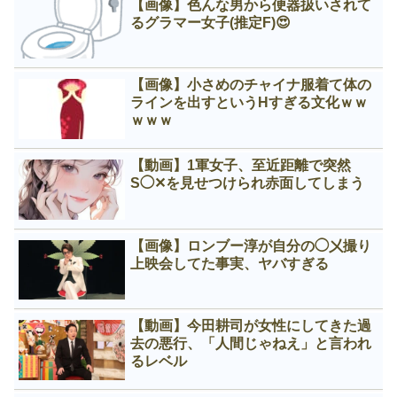
【画像】色んな男から便器扱いされて
るグラマー女子(推定F)😍
【画像】小さめのチャイナ服着て体の
ラインを出すというНすぎる文化ｗｗ
ｗｗｗ
【動画】1軍女子、至近距離で突然
S◯✕を見せつけられ赤面してしまう
【画像】ロンブー淳が自分の◯㐅撮り
上映会してた事実、ヤバすぎる
【動画】今田耕司が女性にしてきた過
去の悪行、「人間じゃねえ」と言われ
るレベル