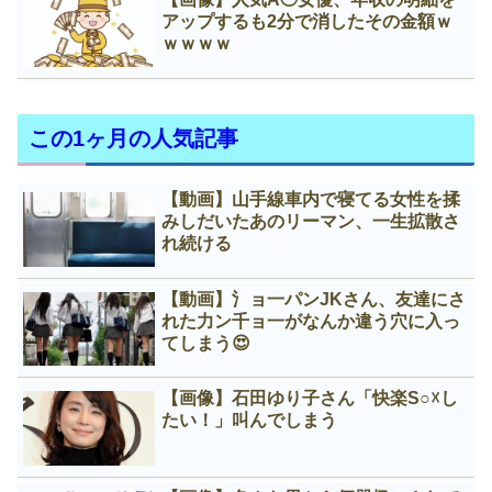
アップするも2分で消したその金額ｗ
ｗｗｗｗ
この1ヶ月の人気記事
【動画】山手線車内で寝てる女性を揉
みしだいたあのリーマン、一生拡散さ
れ続ける
【動画】氵ョ一パンJKさん、友達にさ
れた力ン千ョ一がなんか違う穴に入っ
てしまう😍
【画像】石田ゆり子さん「快楽S○☓し
たい！」叫んでしまう