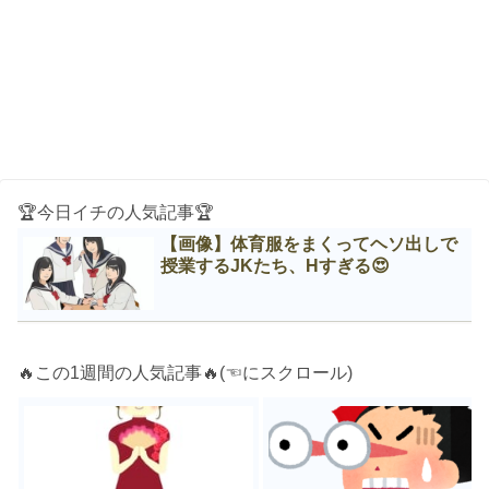
🏆今日イチの人気記事🏆
【画像】体育服をまくってヘソ出しで
授業するJKたち、Нすぎる😍
🔥この1週間の人気記事🔥(☜にスクロール)