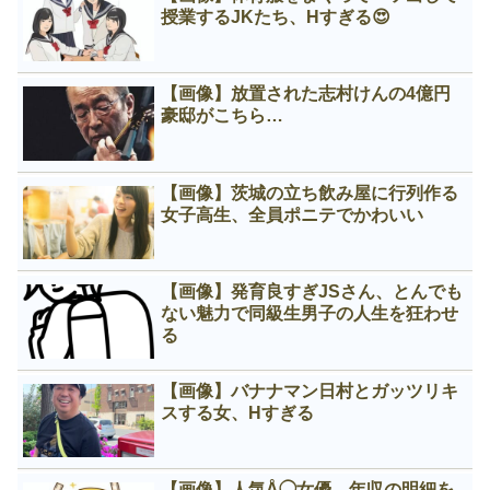
授業するJKたち、Нすぎる😍
【画像】放置された志村けんの4億円
豪邸がこちら…
【画像】茨城の立ち飲み屋に行列作る
女子高生、全員ポニテでかわいい
【画像】発育良すぎJSさん、とんでも
ない魅力で同級生男子の人生を狂わせ
る
【画像】バナナマン日村とガッツリキ
スする女、Нすぎる
【画像】人気Å◯女優、年収の明細を