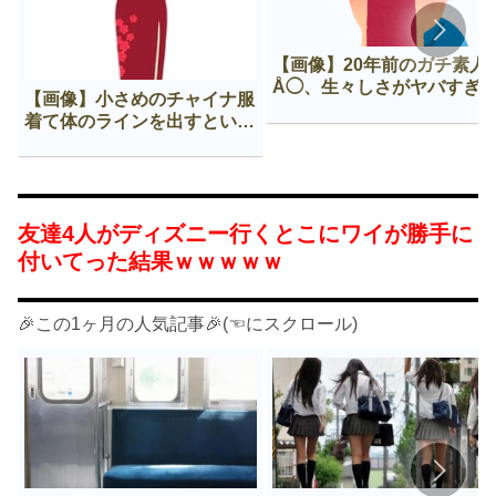
【画像】20年前のガチ素人
Å◯、生々しさがヤバすぎ
【画像】小さめのチャイナ服
着て体のラインを出すという
Нすぎる文化ｗｗｗｗｗ
友達4人がディズニー行くとこにワイが勝手に
付いてった結果ｗｗｗｗｗ
🎉この1ヶ月の人気記事🎉(☜にスクロール)