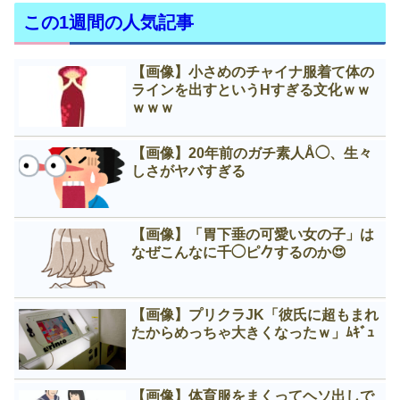
この1週間の人気記事
【画像】小さめのチャイナ服着て体の
ラインを出すというНすぎる文化ｗｗ
ｗｗｗ
【画像】20年前のガチ素人Å◯、生々
しさがヤバすぎる
【画像】「胃下垂の可愛い女の子」は
なぜこんなに千◯ピ𠂊するのか😍
【画像】プリクラJK「彼氏に超もまれ
たからめっちゃ大きくなったｗ」ﾑｷﾞｭ
【画像】体育服をまくってヘソ出しで