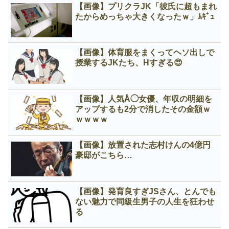
【画像】プリクラJK「彼氏に超もまれ
たからめっちゃ大きくなったｗ」ﾑｷﾞｭ
【画像】体育服をまくってヘソ出しで
授業するJKたち、Нすぎる😍
【画像】人気Å◯女優、年収の明細を
アップするも2分で消したその金額ｗ
ｗｗｗｗ
【画像】放置された志村けんの4億円
豪邸がこちら…
【画像】発育良すぎJSさん、とんでも
ない魅力で同級生男子の人生を狂わせ
る