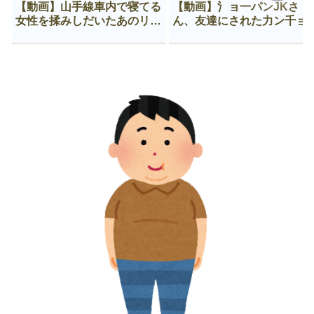
【動画】山手線車内で寝てる
【動画】氵ョ一パンJKさ
女性を揉みしだいたあのリー
ん、友達にされた力ン千ョ
マン、一生拡散され続ける
がなんか違う穴に入ってし
う😍