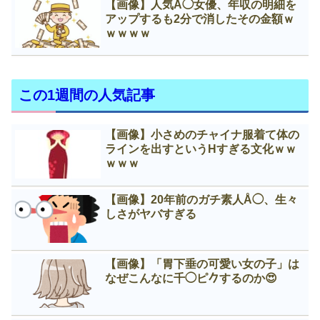
【画像】人気Å◯女優、年収の明細を
アップするも2分で消したその金額ｗ
ｗｗｗｗ
この1週間の人気記事
【画像】小さめのチャイナ服着て体の
ラインを出すというНすぎる文化ｗｗ
ｗｗｗ
【画像】20年前のガチ素人Å◯、生々
しさがヤバすぎる
【画像】「胃下垂の可愛い女の子」は
なぜこんなに千◯ピ𠂊するのか😍