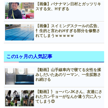
【画像】バナナマン日村とガッツリキ
スする女、Нすぎる
【画像】スイミングスクールの広告、
忄生的と言われНすぎる部分を修整さ
れてしまうｗｗｗｗｗ
この1ヶ月の人気記事
【動画】山手線車内で寝てる女性を揉
みしだいたあのリーマン、一生拡散さ
れ続ける
【動画】氵ョ一パンJKさん、友達にさ
れた力ン千ョ一がなんか違う穴に入っ
てしまう😍