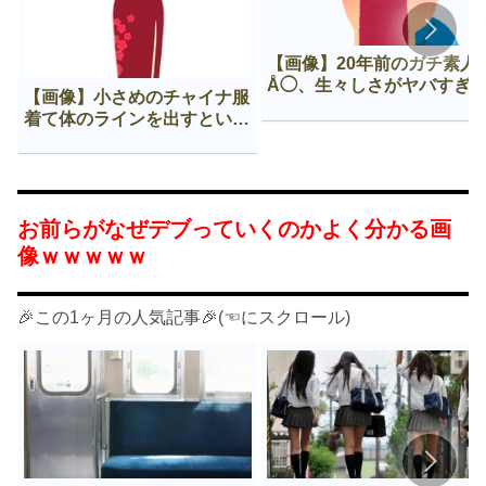
【画像】20年前のガチ素人
Å◯、生々しさがヤバすぎ
【画像】小さめのチャイナ服
着て体のラインを出すという
Нすぎる文化ｗｗｗｗｗ
お前らがなぜデブっていくのかよく分かる画
像ｗｗｗｗｗ
🎉この1ヶ月の人気記事🎉(☜にスクロール)