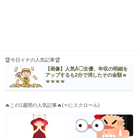
🏆今日イチの人気記事🏆
【画像】人気Å◯女優、年収の明細を
アップするも2分で消したその金額ｗ
ｗｗｗｗ
🔥この1週間の人気記事🔥(☜にスクロール)