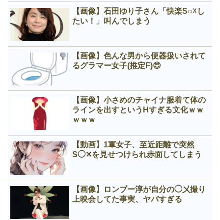
【画像】石田ゆり子さん「快楽S○☓し
たい！」叫んでしまう
【画像】色んな男から便器扱いされて
るグラマー女子(推定F)😍
【画像】小さめのチャイナ服着て体の
ラインを出すというНすぎる文化ｗｗ
ｗｗｗ
【動画】1軍女子、至近距離で突然
S◯✕を見せつけられ赤面してしまう
【画像】ロンブー淳が自分の◯㐅撮り
上映会してた事実、ヤバすぎる