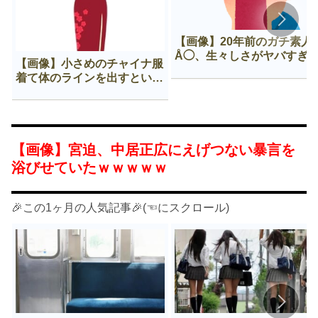
【画像】20年前のガチ素人
Å◯、生々しさがヤバすぎ
【画像】小さめのチャイナ服
着て体のラインを出すという
Нすぎる文化ｗｗｗｗｗ
【画像】宮迫、中居正広にえげつない暴言を
浴びせていたｗｗｗｗｗ
🎉この1ヶ月の人気記事🎉(☜にスクロール)