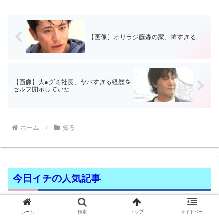
【画像】オリラジ藤森の家、怖すぎる
【画像】大●グミ社長、ヤバすぎる経歴を
セルフ開示していた
ホーム
知る
今日イチの人気記事
【画像】体育服をまくってヘソ出しで
ホーム
検索
トップ
サイドバー
授業するJKたち、Нすぎる😍