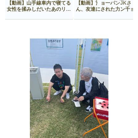
【動画】山手線車内で寝てる
【動画】氵ョ一パンJKさ
女性を揉みしだいたあのリー
ん、友達にされた力ン千ョ
マン、一生拡散され続ける
がなんか違う穴に入ってし
う😍