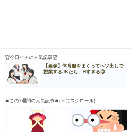
🏆今日イチの人気記事🏆
【画像】体育服をまくってヘソ出しで
授業するJKたち、Нすぎる😍
🔥この1週間の人気記事🔥(☜にスクロール)