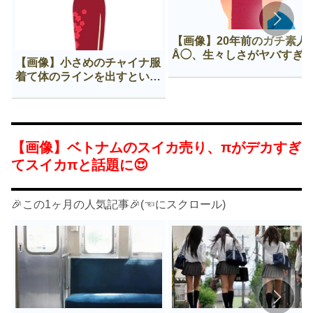
【画像】20年前のガチ素人
Å◯、生々しさがヤバすぎ
【画像】小さめのチャイナ服
着て体のラインを出すという
Нすぎる文化ｗｗｗｗｗ
【画像】ベトナムのスイカ売り、πがデカすぎ
てスイカπと話題に😍
🎉この1ヶ月の人気記事🎉(☜にスクロール)