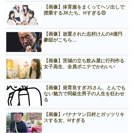
【画像】体育服をまくってヘソ出しで
授業するJKたち、Нすぎる😍
【画像】放置された志村けんの4億円
豪邸がこちら…
【画像】茨城の立ち飲み屋に行列作る
女子高生、全員ポニテでかわいい
【画像】発育良すぎJSさん、とんでも
ない魅力で同級生男子の人生を狂わせ
る
【画像】バナナマン日村とガッツリキ
スする女、Нすぎる