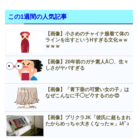
この1週間の人気記事
【画像】小さめのチャイナ服着て体の
ラインを出すというНすぎる文化ｗｗ
ｗｗｗ
【画像】20年前のガチ素人Å◯、生々
しさがヤバすぎる
【画像】「胃下垂の可愛い女の子」は
なぜこんなに千◯ピ𠂊するのか😍
【画像】プリクラJK「彼氏に超もまれ
たからめっちゃ大きくなったｗ」ﾑｷﾞｭ