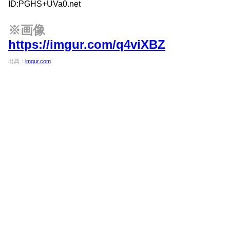
ID:PGHS+UVa0.net
※画像
https://imgur.com/q4viXBZ
出典：
imgur.com