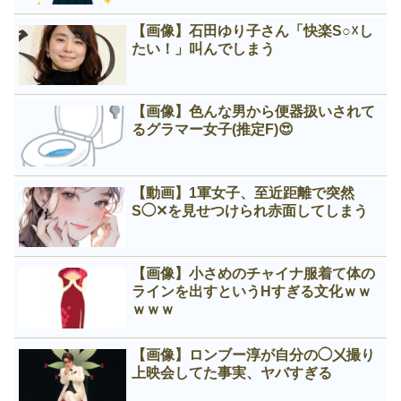
【画像】石田ゆり子さん「快楽S○☓し
たい！」叫んでしまう
【画像】色んな男から便器扱いされて
るグラマー女子(推定F)😍
【動画】1軍女子、至近距離で突然
S◯✕を見せつけられ赤面してしまう
【画像】小さめのチャイナ服着て体の
ラインを出すというНすぎる文化ｗｗ
ｗｗｗ
【画像】ロンブー淳が自分の◯㐅撮り
上映会してた事実、ヤバすぎる