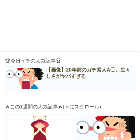
🏆今日イチの人気記事🏆
【画像】20年前のガチ素人Å◯、生々
しさがヤバすぎる
🔥この1週間の人気記事🔥(☜にスクロール)