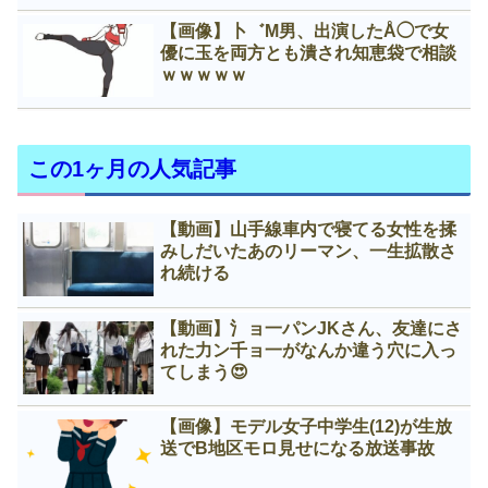
【画像】卜゛M男、出演したÅ◯で女
優に玉を両方とも潰され知恵袋で相談
ｗｗｗｗｗ
この1ヶ月の人気記事
【動画】山手線車内で寝てる女性を揉
みしだいたあのリーマン、一生拡散さ
れ続ける
【動画】氵ョ一パンJKさん、友達にさ
れた力ン千ョ一がなんか違う穴に入っ
てしまう😍
【画像】モデル女子中学生(12)が生放
送でB地区モロ見せになる放送事故