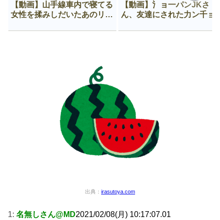
【動画】山手線車内で寝てる
【動画】氵ョ一パンJKさ
女性を揉みしだいたあのリー
ん、友達にされた力ン千ョ
マン、一生拡散され続ける
がなんか違う穴に入ってし
う😍
出典：
irasutoya.com
1:
名無しさん@MD
2021/02/08(月) 10:17:07.01