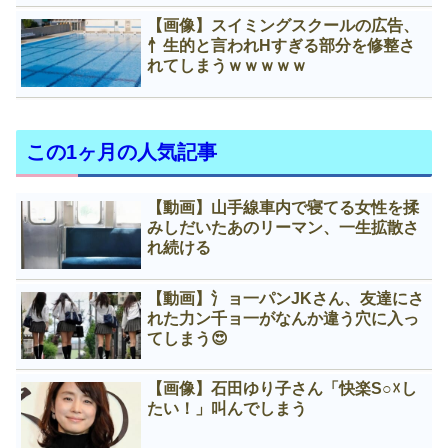
【画像】スイミングスクールの広告、
忄生的と言われНすぎる部分を修整さ
れてしまうｗｗｗｗｗ
この1ヶ月の人気記事
【動画】山手線車内で寝てる女性を揉
みしだいたあのリーマン、一生拡散さ
れ続ける
【動画】氵ョ一パンJKさん、友達にさ
れた力ン千ョ一がなんか違う穴に入っ
てしまう😍
【画像】石田ゆり子さん「快楽S○☓し
たい！」叫んでしまう