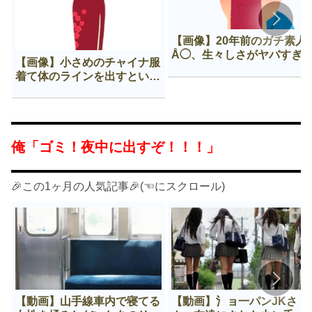
【画像】20年前のガチ素人
Å◯、生々しさがヤバすぎ
【画像】小さめのチャイナ服
着て体のラインを出すという
Нすぎる文化ｗｗｗｗｗ
俺「ゴミ！夜中に出すぞ！！！」
🎉この1ヶ月の人気記事🎉(☜にスクロール)
【動画】山手線車内で寝てる
【動画】氵ョ一パンJKさ