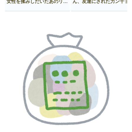
女性を揉みしだいたあのリー
ん、友達にされた力ン千ョ
マン、一生拡散され続ける
がなんか違う穴に入ってし
う😍