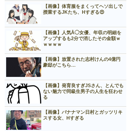
【画像】体育服をまくってヘソ出しで
授業するJKたち、Нすぎる😍
【画像】人気Å◯女優、年収の明細を
アップするも2分で消したその金額ｗ
ｗｗｗｗ
【画像】放置された志村けんの4億円
豪邸がこちら…
【画像】発育良すぎJSさん、とんでも
ない魅力で同級生男子の人生を狂わせ
る
【画像】バナナマン日村とガッツリキ
スする女、Нすぎる