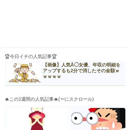
🏆今日イチの人気記事🏆
【画像】人気Å◯女優、年収の明細を
アップするも2分で消したその金額ｗ
ｗｗｗｗ
🔥この1週間の人気記事🔥(☜にスクロール)