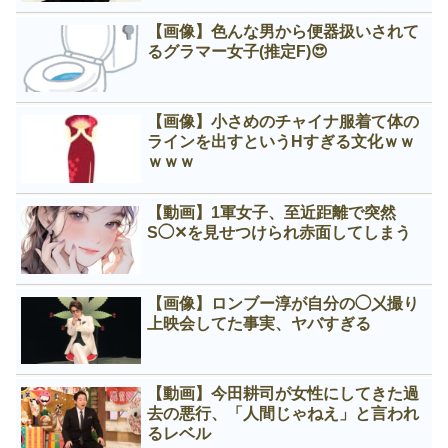
【画像】色んな男から便器扱いされて
るグラマー女子(推定F)😍
【画像】小さめのチャイナ服着て体の
ラインを出すというНすぎる文化ｗｗ
ｗｗｗ
【動画】1軍女子、至近距離で突然
S◯✕を見せつけられ赤面してしまう
【画像】ロンブー淳が自分の◯㐅撮り
上映会してた事実、ヤバすぎる
【動画】今田耕司が女性にしてきた過
去の悪行、「人間じゃねえ」と言われ
るレベル