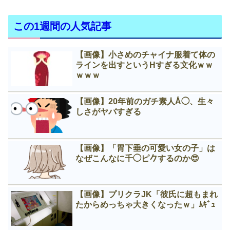
この1週間の人気記事
【画像】小さめのチャイナ服着て体の
ラインを出すというНすぎる文化ｗｗ
ｗｗｗ
【画像】20年前のガチ素人Å◯、生々
しさがヤバすぎる
【画像】「胃下垂の可愛い女の子」は
なぜこんなに千◯ピ𠂊するのか😍
【画像】プリクラJK「彼氏に超もまれ
たからめっちゃ大きくなったｗ」ﾑｷﾞｭ