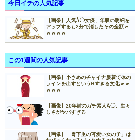
今日イチの人気記事
【画像】人気Å◯女優、年収の明細を
アップするも2分で消したその金額ｗ
ｗｗｗｗ
この1週間の人気記事
【画像】小さめのチャイナ服着て体の
ラインを出すというНすぎる文化ｗｗ
ｗｗｗ
【画像】20年前のガチ素人Å◯、生々
しさがヤバすぎる
【画像】「胃下垂の可愛い女の子」は