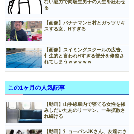
ない魅力で同級生男子の人生を狂わせ
る
【画像】バナナマン日村とガッツリキ
スする女、Нすぎる
【画像】スイミングスクールの広告、
忄生的と言われНすぎる部分を修整さ
れてしまうｗｗｗｗｗ
この1ヶ月の人気記事
【動画】山手線車内で寝てる女性を揉
みしだいたあのリーマン、一生拡散さ
れ続ける
【動画】氵ョ一パンJKさん、友達にさ