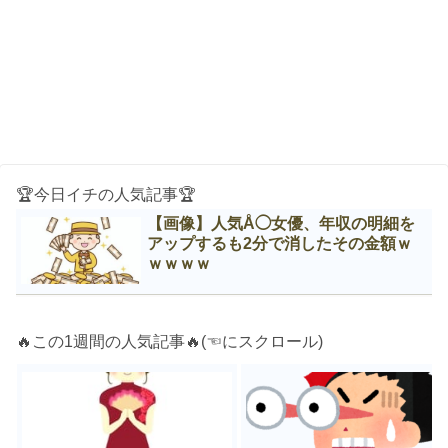
🏆今日イチの人気記事🏆
【画像】人気Å◯女優、年収の明細を
アップするも2分で消したその金額ｗ
ｗｗｗｗ
🔥この1週間の人気記事🔥(☜にスクロール)