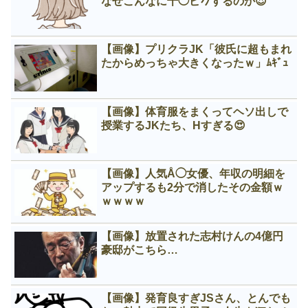
なぜこんなに千◯ピ𠂊するのか😍
【画像】プリクラJK「彼氏に超もまれ
たからめっちゃ大きくなったｗ」ﾑｷﾞｭ
【画像】体育服をまくってヘソ出しで
授業するJKたち、Нすぎる😍
【画像】人気Å◯女優、年収の明細を
アップするも2分で消したその金額ｗ
ｗｗｗｗ
【画像】放置された志村けんの4億円
豪邸がこちら…
【画像】発育良すぎJSさん、とんでも