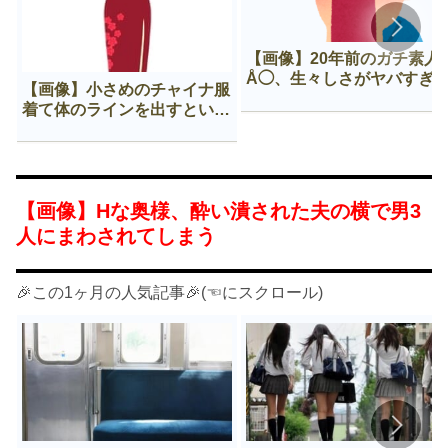
【画像】20年前のガチ素人
Å◯、生々しさがヤバすぎ
【画像】小さめのチャイナ服
着て体のラインを出すという
Нすぎる文化ｗｗｗｗｗ
【画像】Нな奥様、酔い潰された夫の横で男3
人にまわされてしまう
🎉この1ヶ月の人気記事🎉(☜にスクロール)