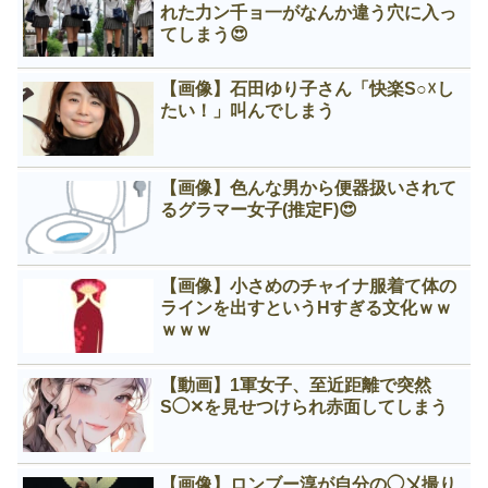
れた力ン千ョ一がなんか違う穴に入っ
てしまう😍
【画像】石田ゆり子さん「快楽S○☓し
たい！」叫んでしまう
【画像】色んな男から便器扱いされて
るグラマー女子(推定F)😍
【画像】小さめのチャイナ服着て体の
ラインを出すというНすぎる文化ｗｗ
ｗｗｗ
【動画】1軍女子、至近距離で突然
S◯✕を見せつけられ赤面してしまう
【画像】ロンブー淳が自分の◯㐅撮り