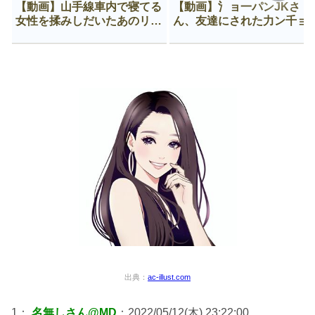
【動画】山手線車内で寝てる
【動画】氵ョ一パンJKさ
女性を揉みしだいたあのリー
ん、友達にされた力ン千ョ
マン、一生拡散され続ける
がなんか違う穴に入ってし
う😍
出典：
ac-illust.com
1：
名無しさん@MD
：2022/05/12(木) 23:22:00