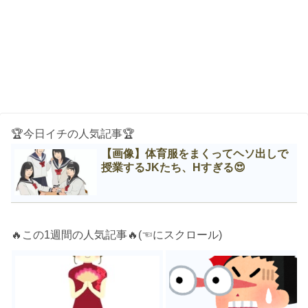
🏆今日イチの人気記事🏆
【画像】体育服をまくってヘソ出しで
授業するJKたち、Нすぎる😍
🔥この1週間の人気記事🔥(☜にスクロール)