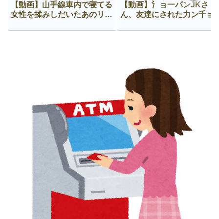
【動画】山手線車内で寝てる
【動画】氵ョ一パンJKさ
女性を揉みしだいたあのリー
ん、友達にされた力ン千ョ
マン、一生拡散され続ける
がなんか違う穴に入ってし
う😍