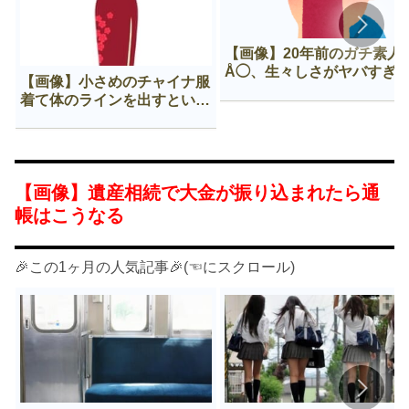
【画像】20年前のガチ素人
Å◯、生々しさがヤバすぎ
【画像】小さめのチャイナ服
着て体のラインを出すという
Нすぎる文化ｗｗｗｗｗ
【画像】遺産相続で大金が振り込まれたら通
帳はこうなる
🎉この1ヶ月の人気記事🎉(☜にスクロール)