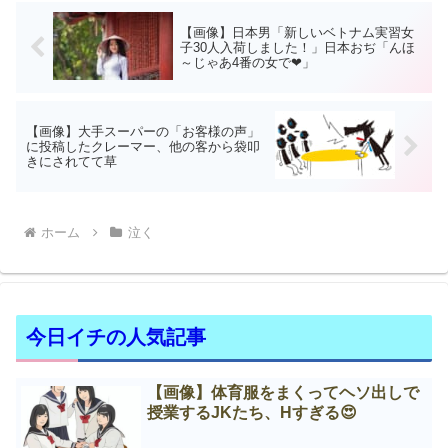
【画像】日本男「新しいベトナム実習女
子30人入荷しました！」日本おぢ「んほ
～じゃあ4番の女で❤」
【画像】大手スーパーの「お客様の声」
に投稿したクレーマー、他の客から袋叩
きにされてて草
ホーム
泣く
今日イチの人気記事
【画像】体育服をまくってヘソ出しで
授業するJKたち、Нすぎる😍