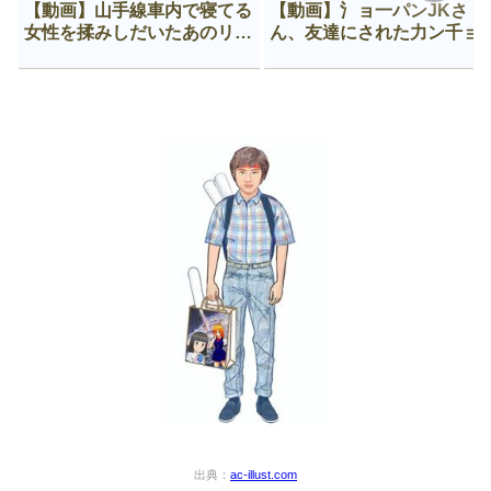
【動画】山手線車内で寝てる
【動画】氵ョ一パンJKさ
女性を揉みしだいたあのリー
ん、友達にされた力ン千ョ
マン、一生拡散され続ける
がなんか違う穴に入ってし
う😍
出典：
ac-illust.com