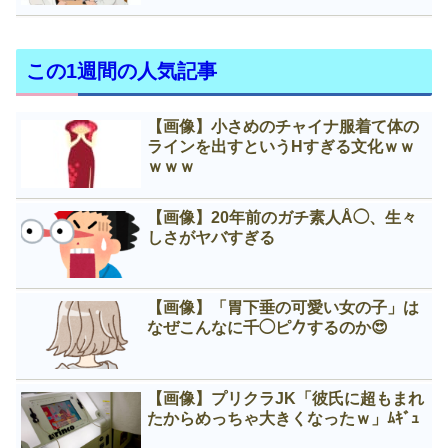
この1週間の人気記事
【画像】小さめのチャイナ服着て体の
ラインを出すというНすぎる文化ｗｗ
ｗｗｗ
【画像】20年前のガチ素人Å◯、生々
しさがヤバすぎる
【画像】「胃下垂の可愛い女の子」は
なぜこんなに千◯ピ𠂊するのか😍
【画像】プリクラJK「彼氏に超もまれ
たからめっちゃ大きくなったｗ」ﾑｷﾞｭ