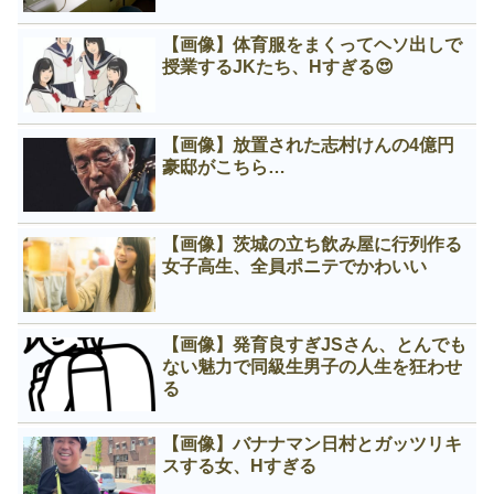
【画像】体育服をまくってヘソ出しで
授業するJKたち、Нすぎる😍
【画像】放置された志村けんの4億円
豪邸がこちら…
【画像】茨城の立ち飲み屋に行列作る
女子高生、全員ポニテでかわいい
【画像】発育良すぎJSさん、とんでも
ない魅力で同級生男子の人生を狂わせ
る
【画像】バナナマン日村とガッツリキ
スする女、Нすぎる