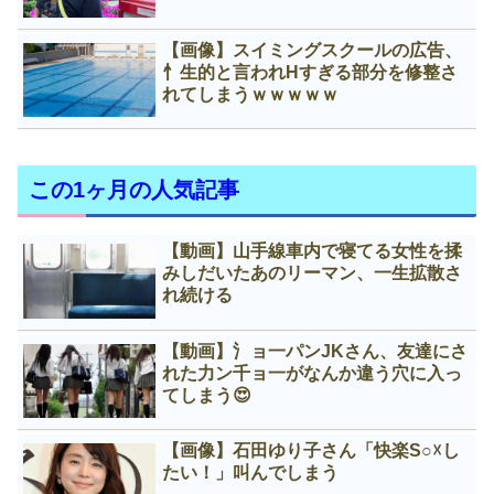
【画像】スイミングスクールの広告、
忄生的と言われНすぎる部分を修整さ
れてしまうｗｗｗｗｗ
この1ヶ月の人気記事
【動画】山手線車内で寝てる女性を揉
みしだいたあのリーマン、一生拡散さ
れ続ける
【動画】氵ョ一パンJKさん、友達にさ
れた力ン千ョ一がなんか違う穴に入っ
てしまう😍
【画像】石田ゆり子さん「快楽S○☓し
たい！」叫んでしまう