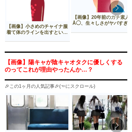
【画像】20年前のガチ素人
Å◯、生々しさがヤバすぎ
【画像】小さめのチャイナ服
着て体のラインを出すという
Нすぎる文化ｗｗｗｗｗ
【画像】陽キャが陰キャオタクに優しくする
のってこれが理由やったんか…？
🎉この1ヶ月の人気記事🎉(☜にスクロール)