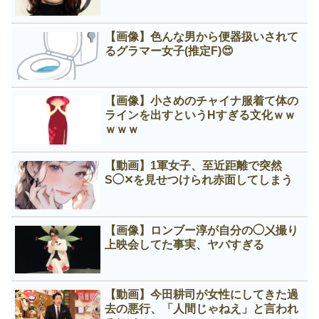
【画像】色んな男から便器扱いされて
るグラマー女子(推定F)😍
【画像】小さめのチャイナ服着て体の
ラインを出すというНすぎる文化ｗｗ
ｗｗｗ
【動画】1軍女子、至近距離で突然
S◯✕を見せつけられ赤面してしまう
【画像】ロンブー淳が自分の◯㐅撮り
上映会してた事実、ヤバすぎる
【動画】今田耕司が女性にしてきた過
去の悪行、「人間じゃねえ」と言われ