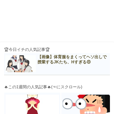
🏆今日イチの人気記事🏆
【画像】体育服をまくってヘソ出しで
授業するJKたち、Нすぎる😍
🔥この1週間の人気記事🔥(☜にスクロール)