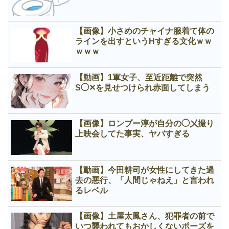
【画像】小さめのチャイナ服着て体の
ラインを出すというНすぎる文化ｗｗ
ｗｗｗ
【動画】1軍女子、至近距離で突然
S◯✕を見せつけられ赤面してしまう
【画像】ロンブー淳が自分の◯㐅撮り
上映会してた事実、ヤバすぎる
【動画】今田耕司が女性にしてきた過
去の悪行、「人間じゃねえ」と言われ
るレベル
【画像】土屋太鳳さん、犯罪者の前で
いつ襲われてもおかしくないポーズを