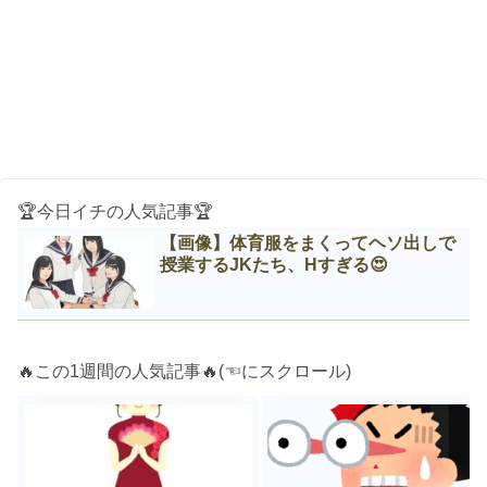
🏆今日イチの人気記事🏆
【画像】体育服をまくってヘソ出しで
授業するJKたち、Нすぎる😍
🔥この1週間の人気記事🔥(☜にスクロール)