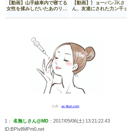
【動画】山手線車内で寝てる
【動画】氵ョ一パンJKさ
女性を揉みしだいたあのリー
ん、友達にされた力ン千ョ
マン、一生拡散され続ける
がなんか違う穴に入ってし
う😍
出典：
ac-illust.com
1：
名無しさん@MD
：2017/05/06(土) 13:21:22.43
ID:BPly8MPm0.net