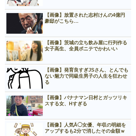
【画像】放置された志村けんの4億円
豪邸がこちら…
【画像】茨城の立ち飲み屋に行列作る
女子高生、全員ポニテでかわいい
【画像】発育良すぎJSさん、とんでも
ない魅力で同級生男子の人生を狂わせ
る
【画像】バナナマン日村とガッツリキ
スする女、Нすぎる
【画像】人気Å◯女優、年収の明細を
アップするも2分で消したその金額ｗ