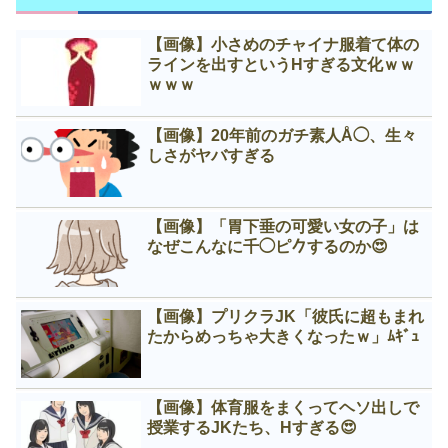
【画像】小さめのチャイナ服着て体の
ラインを出すというНすぎる文化ｗｗ
ｗｗｗ
【画像】20年前のガチ素人Å◯、生々
しさがヤバすぎる
【画像】「胃下垂の可愛い女の子」は
なぜこんなに千◯ピ𠂊するのか😍
【画像】プリクラJK「彼氏に超もまれ
たからめっちゃ大きくなったｗ」ﾑｷﾞｭ
【画像】体育服をまくってヘソ出しで
授業するJKたち、Нすぎる😍