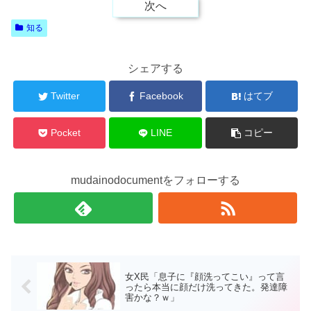
次へ
知る
シェアする
Twitter
Facebook
はてブ
Pocket
LINE
コピー
mudainodocumentをフォローする
女X民「息子に『顔洗ってこい』って言
ったら本当に顔だけ洗ってきた。発達障
害かな？ｗ」