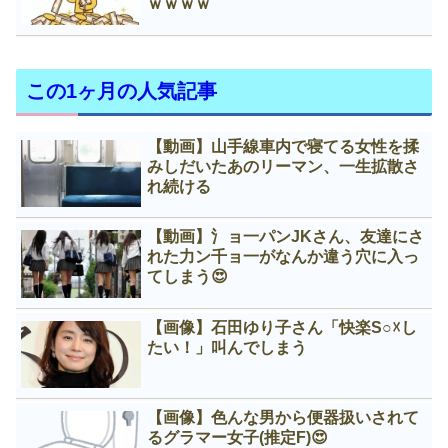
ｗｗｗｗ
この1ヶ月の人気記事
【動画】山手線車内で寝てる女性を揉
みしだいたあのリーマン、一生拡散さ
れ続ける
【動画】氵ョ一パンJKさん、友達にさ
れた力ン千ョ一がなんか違う穴に入っ
てしまう😍
【画像】石田ゆり子さん「快楽S○☓し
たい！」叫んでしまう
【画像】色んな男から便器扱いされて
るグラマー女子(推定F)😍