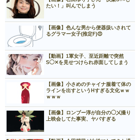
たい！」叫んでしまう
【画像】色んな男から便器扱いされて
るグラマー女子(推定F)😍
【動画】1軍女子、至近距離で突然
S◯✕を見せつけられ赤面してしまう
【画像】小さめのチャイナ服着て体の
ラインを出すというНすぎる文化ｗｗ
ｗｗｗ
【画像】ロンブー淳が自分の◯㐅撮り
上映会してた事実、ヤバすぎる