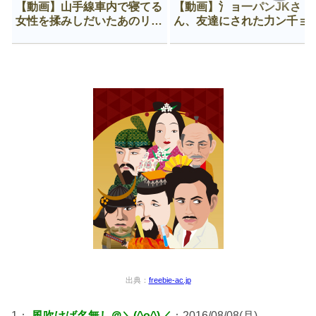
【動画】山手線車内で寝てる
【動画】氵ョ一パンJKさ
女性を揉みしだいたあのリー
ん、友達にされた力ン千ョ
マン、一生拡散され続ける
がなんか違う穴に入ってし
う😍
出典：
freebie-ac.jp
1：
風吹けば名無し＠＼(^o^)／
：2016/08/08(月)