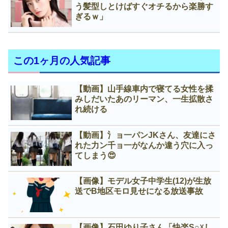
う髪型しとけばすぐオチるから楽勝す
ぎるｗ」
この1ヶ月の人気記事
【動画】山手線車内で寝てる女性を揉
みしだいたあのリーマン、一生拡散さ
れ続ける
【動画】氵ョ一パンJKさん、友達にさ
れた力ン千ョ一がなんか違う穴に入っ
てしまう😍
【画像】モデル女子中学生(12)が生放
送でB地区モロ見せになる放送事故
【画像】石田ゆり子さん「快楽S○☓し