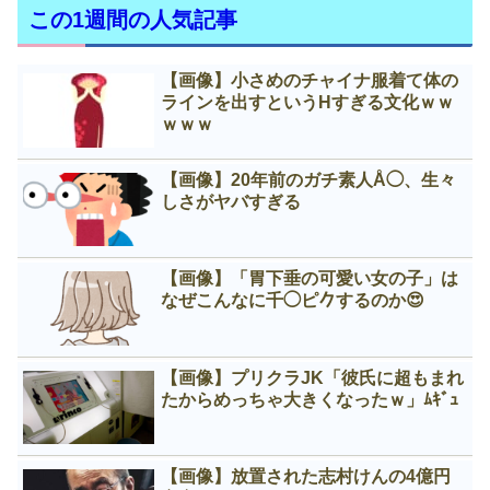
この1週間の人気記事
【画像】小さめのチャイナ服着て体の
ラインを出すというНすぎる文化ｗｗ
ｗｗｗ
【画像】20年前のガチ素人Å◯、生々
しさがヤバすぎる
【画像】「胃下垂の可愛い女の子」は
なぜこんなに千◯ピ𠂊するのか😍
【画像】プリクラJK「彼氏に超もまれ
たからめっちゃ大きくなったｗ」ﾑｷﾞｭ
【画像】放置された志村けんの4億円