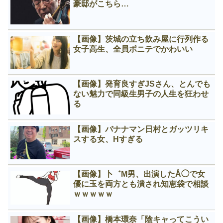
豪邸がこちら…
【画像】茨城の立ち飲み屋に行列作る
女子高生、全員ポニテでかわいい
【画像】発育良すぎJSさん、とんでも
ない魅力で同級生男子の人生を狂わせ
る
【画像】バナナマン日村とガッツリキ
スする女、Нすぎる
【画像】卜゛M男、出演したÅ◯で女
優に玉を両方とも潰され知恵袋で相談
ｗｗｗｗｗ
【画像】橋本環奈「陰キャってこうい