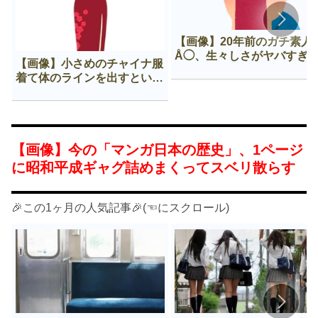
【画像】20年前のガチ素人
Å◯、生々しさがヤバすぎ
【画像】小さめのチャイナ服
着て体のラインを出すという
Нすぎる文化ｗｗｗｗｗ
【画像】今の「マンガ日本の歴史」、1ページ
に昭和平成ギャグ詰めまくってスベリ散らす
🎉この1ヶ月の人気記事🎉(☜にスクロール)