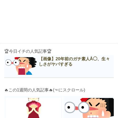
🏆今日イチの人気記事🏆
【画像】20年前のガチ素人Å◯、生々
しさがヤバすぎる
🔥この1週間の人気記事🔥(☜にスクロール)