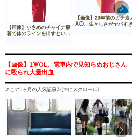
【画像】20年前のガチ素人
Å◯、生々しさがヤバすぎ
【画像】小さめのチャイナ服
着て体のラインを出すという
Нすぎる文化ｗｗｗｗｗ
【画像】1軍OL、電車内で見知らぬおじさん
に殴られ大量出血
🎉この1ヶ月の人気記事🎉(☜にスクロール)