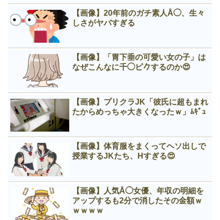
【画像】20年前のガチ素人Å◯、生々
しさがヤバすぎる
【画像】「胃下垂の可愛い女の子」は
なぜこんなに千◯ピ𠂊するのか😍
【画像】プリクラJK「彼氏に超もまれ
たからめっちゃ大きくなったｗ」ﾑｷﾞｭ
【画像】体育服をまくってヘソ出しで
授業するJKたち、Нすぎる😍
【画像】人気Å◯女優、年収の明細を
アップするも2分で消したその金額ｗ
ｗｗｗｗ