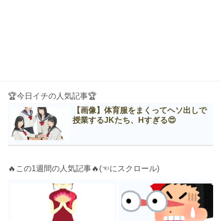
🏆今日イチの人気記事🏆
【画像】体育服をまくってヘソ出しで
授業するJKたち、Нすぎる😍
🔥この1週間の人気記事🔥(☜にスクロール)