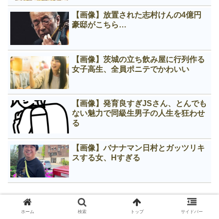
【画像】放置された志村けんの4億円
豪邸がこちら…
【画像】茨城の立ち飲み屋に行列作る
女子高生、全員ポニテでかわいい
【画像】発育良すぎJSさん、とんでも
ない魅力で同級生男子の人生を狂わせ
る
【画像】バナナマン日村とガッツリキ
スする女、Нすぎる
この1ヶ月の人気記事
ホーム
検索
トップ
サイドバー