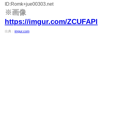
ID:Romk+jue00303.net
※画像
https://imgur.com/ZCUFAPl
出典：
imgur.com