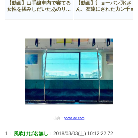
【動画】山手線車内で寝てる
【動画】氵ョ一パンJKさ
女性を揉みしだいたあのリー
ん、友達にされた力ン千ョ
マン、一生拡散され続ける
がなんか違う穴に入ってし
う😍
出典：
photo-ac.com
1：
風吹けば名無し
：2018/03/03(土) 10:12:22.72