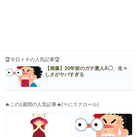
🏆今日イチの人気記事🏆
【画像】20年前のガチ素人Å◯、生々
しさがヤバすぎる
🔥この1週間の人気記事🔥(☜にスクロール)