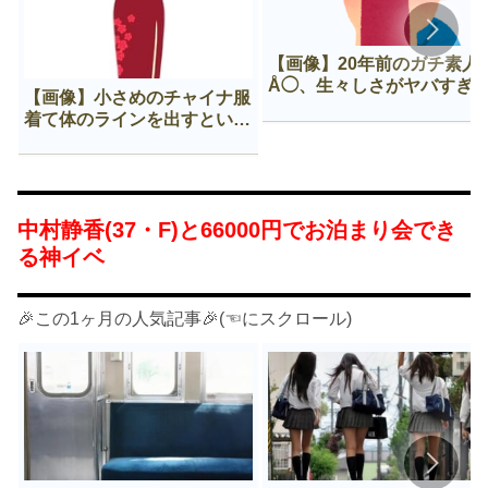
【画像】20年前のガチ素人
Å◯、生々しさがヤバすぎ
【画像】小さめのチャイナ服
着て体のラインを出すという
Нすぎる文化ｗｗｗｗｗ
中村静香(37・F)と66000円でお泊まり会でき
る神イベ
🎉この1ヶ月の人気記事🎉(☜にスクロール)