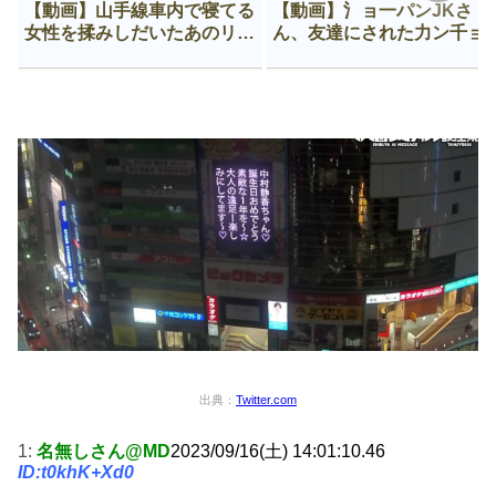
【動画】山手線車内で寝てる
【動画】氵ョ一パンJKさ
女性を揉みしだいたあのリー
ん、友達にされた力ン千ョ
マン、一生拡散され続ける
がなんか違う穴に入ってし
う😍
出典：
Twitter.com
1:
名無しさん@MD
2023/09/16(土) 14:01:10.46
ID:t0khK+Xd0