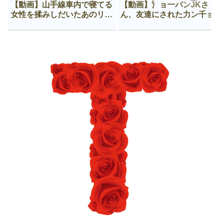
【動画】山手線車内で寝てる
【動画】氵ョ一パンJKさ
女性を揉みしだいたあのリー
ん、友達にされた力ン千ョ
マン、一生拡散され続ける
がなんか違う穴に入ってし
う😍