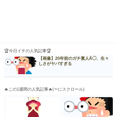
🏆今日イチの人気記事🏆
【画像】20年前のガチ素人Å◯、生々
しさがヤバすぎる
🔥この1週間の人気記事🔥(☜にスクロール)