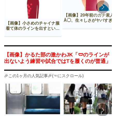
【画像】20年前のガチ素人
Å◯、生々しさがヤバすぎ
【画像】小さめのチャイナ服
着て体のラインを出すという
Нすぎる文化ｗｗｗｗｗ
【画像】かるた部の激かわJK「🩲のラインが
出ないよう練習や試合ではTを履くのが普通」
🎉この1ヶ月の人気記事🎉(☜にスクロール)