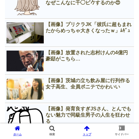
なぜこんなに千◯ピ𠂊するのか😍
【画像】プリクラJK「彼氏に超もまれ
たからめっちゃ大きくなったｗ」ﾑｷﾞｭ
【画像】放置された志村けんの4億円
豪邸がこちら…
【画像】茨城の立ち飲み屋に行列作る
女子高生、全員ポニテでかわいい
【画像】発育良すぎJSさん、とんでも
ない魅力で同級生男子の人生を狂わせ
る
ホーム
検索
トップ
サイドバー
【画像】バナナマン日村とガッツリキ