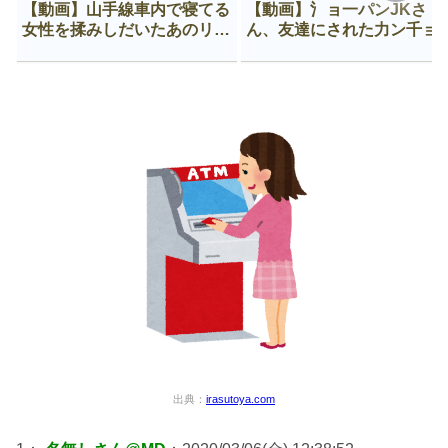
【動画】山手線車内で寝てる
【動画】氵ョ一パンJKさ
女性を揉みしだいたあのリー
ん、友達にされた力ン千ョ
マン、一生拡散され続ける
がなんか違う穴に入ってし
う😍
出典：
irasutoya.com