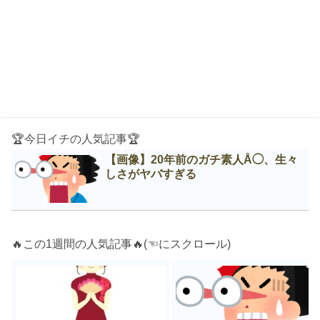
🏆今日イチの人気記事🏆
【画像】20年前のガチ素人Å◯、生々
しさがヤバすぎる
🔥この1週間の人気記事🔥(☜にスクロール)