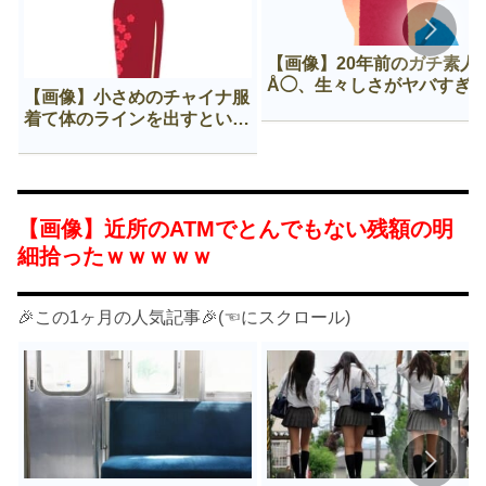
【画像】20年前のガチ素人
Å◯、生々しさがヤバすぎ
【画像】小さめのチャイナ服
着て体のラインを出すという
Нすぎる文化ｗｗｗｗｗ
【画像】近所のATMでとんでもない残額の明
細拾ったｗｗｗｗｗ
🎉この1ヶ月の人気記事🎉(☜にスクロール)