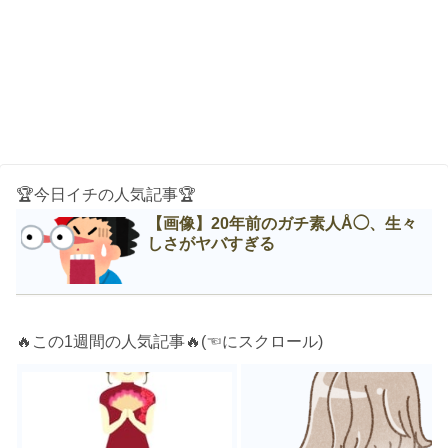
🏆今日イチの人気記事🏆
【画像】20年前のガチ素人Å◯、生々
しさがヤバすぎる
🔥この1週間の人気記事🔥(☜にスクロール)