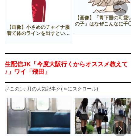
【画像】「胃下垂の可愛い
の子」はなぜこんなに千◯
【画像】小さめのチャイナ服
𠂊するのか😍
着て体のラインを出すという
Нすぎる文化ｗｗｗｗｗ
生配信JK「今度大阪行くからオススメ教えて
♪」ワイ「飛田」
🎉この1ヶ月の人気記事🎉(☜にスクロール)