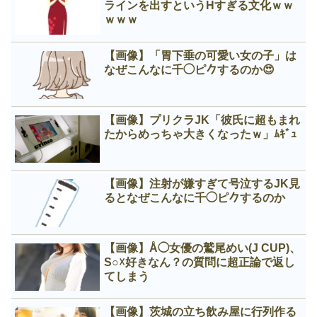
ラインを出すというНすぎる文化ｗｗ
ｗｗｗ
【画像】「胃下垂の可愛い女の子」は
なぜこんなに千◯ピ𠂊するのか😍
【画像】プリクラJK「彼氏に超もまれ
たからめっちゃ大きくなったｗ」ﾑｷﾞｭ
【画像】注射が嫌すぎて号泣するJK見
るとなぜこんなに千◯ピ𠂊するのか
【画像】Å◯女優の鷲尾めい(J CUP)、
S○☓好きなん？の質問に超正論で返し
てしまう
【画像】茨城の立ち飲み屋に行列作る