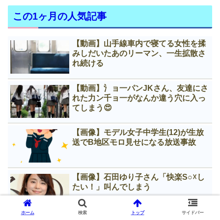
この1ヶ月の人気記事
【動画】山手線車内で寝てる女性を揉
みしだいたあのリーマン、一生拡散さ
れ続ける
【動画】氵ョ一パンJKさん、友達にさ
れた力ン千ョ一がなんか違う穴に入っ
てしまう😍
【画像】モデル女子中学生(12)が生放
送でB地区モロ見せになる放送事故
【画像】石田ゆり子さん「快楽S○☓し
たい！」叫んでしまう
ホーム
検索
トップ
サイドバー