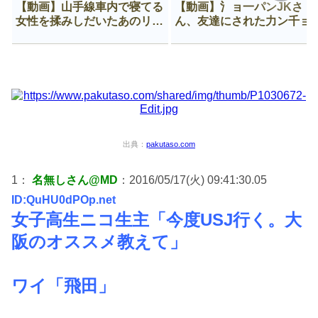
【動画】山手線車内で寝てる
【動画】氵ョ一パンJKさ
女性を揉みしだいたあのリー
ん、友達にされた力ン千ョ
マン、一生拡散され続ける
がなんか違う穴に入ってし
う😍
出典：
pakutaso.com
1：
名無しさん@MD
：2016/05/17(火) 09:41:30.05
ID:QuHU0dPOp.net
女子高生ニコ生主「今度USJ行く。大
阪のオススメ教えて」
ワイ「飛田」