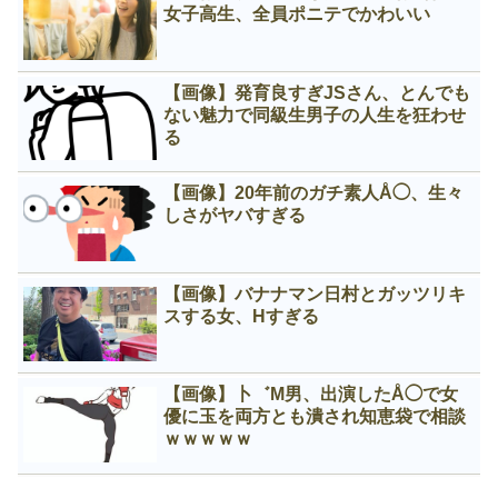
女子高生、全員ポニテでかわいい
【画像】発育良すぎJSさん、とんでも
ない魅力で同級生男子の人生を狂わせ
る
【画像】20年前のガチ素人Å◯、生々
しさがヤバすぎる
【画像】バナナマン日村とガッツリキ
スする女、Нすぎる
【画像】卜゛M男、出演したÅ◯で女
優に玉を両方とも潰され知恵袋で相談
ｗｗｗｗｗ