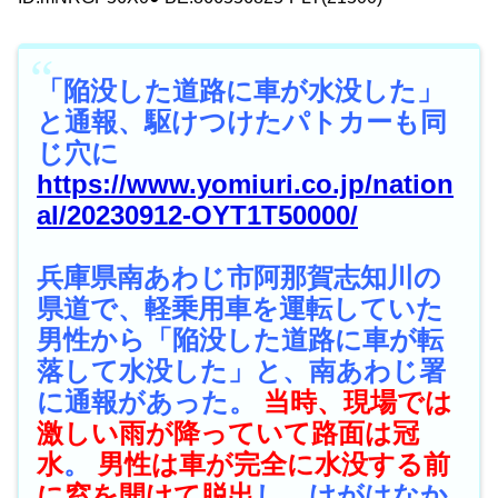
「陥没した道路に車が水没した」
と通報、駆けつけたパトカーも同
じ穴に
https://www.yomiuri.co.jp/nation
al/20230912-OYT1T50000/
兵庫県南あわじ市阿那賀志知川の
県道で、軽乗用車を運転していた
男性から「陥没した道路に車が転
落して水没した」と、南あわじ署
に通報があった。
当時、現場では
激しい雨が降っていて路面は冠
水
。
男性は車が完全に水没する前
に窓を開けて脱出
し、けがはなか