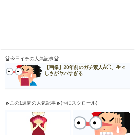
🏆今日イチの人気記事🏆
【画像】20年前のガチ素人Å◯、生々
しさがヤバすぎる
🔥この1週間の人気記事🔥(☜にスクロール)