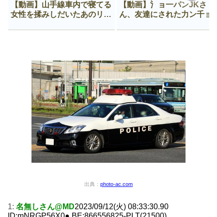
【動画】山手線車内で寝てる
【動画】氵ョ一パンJKさ
女性を揉みしだいたあのリー
ん、友達にされた力ン千ョ
マン、一生拡散され続ける
がなんか違う穴に入ってし
う😍
出典：
photo-ac.com
1:
名無しさん@MD
2023/09/12(火) 08:33:30.90
ID:mNRGP56X0● BE:866556825-PLT(21500)