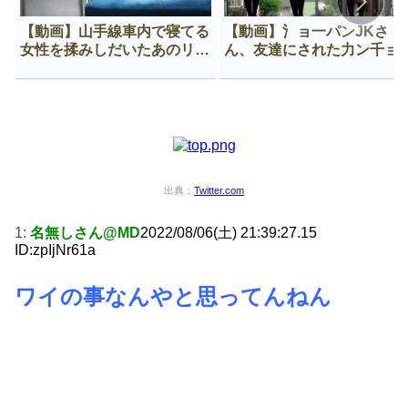
【動画】山手線車内で寝てる
【動画】氵ョ一パンJKさ
女性を揉みしだいたあのリー
ん、友達にされた力ン千ョ
マン、一生拡散され続ける
がなんか違う穴に入ってし
う😍
出典：
Twitter.com
1:
名無しさん@MD
2022/08/06(土) 21:39:27.15
ID:zpIjNr61a
ワイの事なんやと思ってんねん