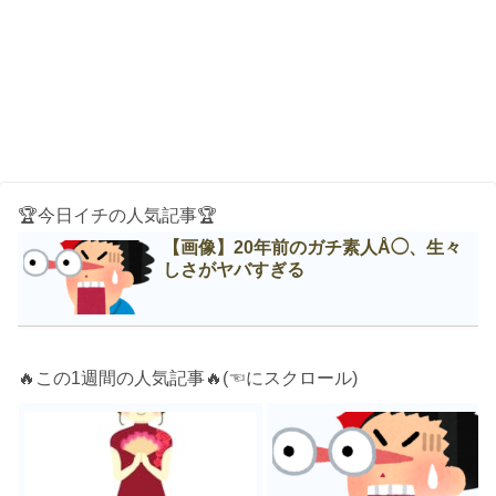
🏆今日イチの人気記事🏆
【画像】20年前のガチ素人Å◯、生々
しさがヤバすぎる
🔥この1週間の人気記事🔥(☜にスクロール)