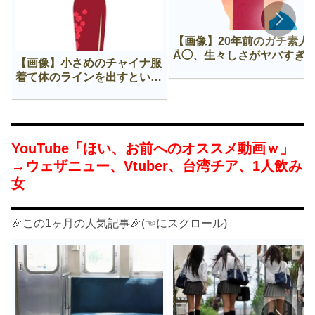
【画像】20年前のガチ素人
Å◯、生々しさがヤバすぎ
【画像】小さめのチャイナ服
着て体のラインを出すという
Нすぎる文化ｗｗｗｗｗ
YouTube「ほい、お前へのオススメ動画ｗ」
→ウェザニュー、Vtuber、台湾チア、1人飲み
女
🎉この1ヶ月の人気記事🎉(☜にスクロール)