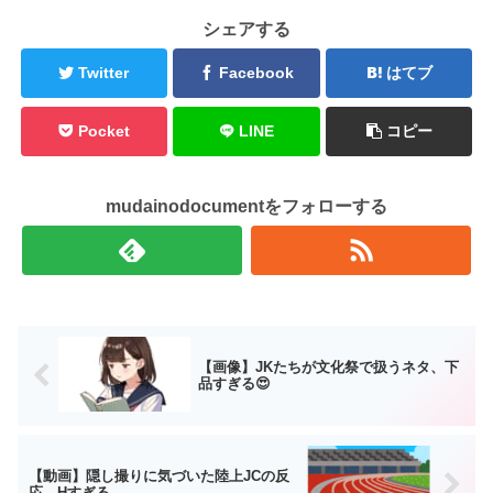
シェアする
Twitter
Facebook
はてブ
Pocket
LINE
コピー
mudainodocumentをフォローする
【画像】JKたちが文化祭で扱うネタ、下
品すぎる😍
【動画】隠し撮りに気づいた陸上JCの反
応、Нすぎる