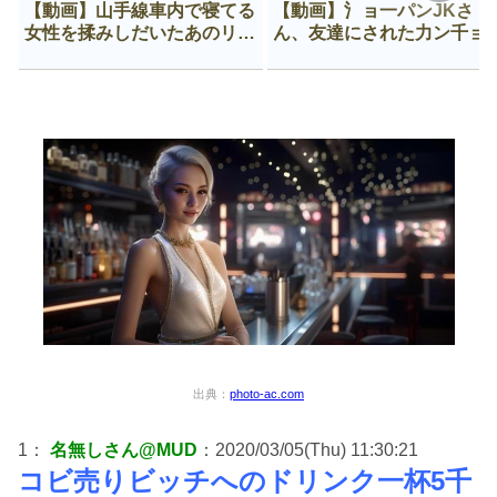
【動画】山手線車内で寝てる
【動画】氵ョ一パンJKさ
女性を揉みしだいたあのリー
ん、友達にされた力ン千ョ
マン、一生拡散され続ける
がなんか違う穴に入ってし
う😍
出典：
photo-ac.com
1：
名無しさん@MUD
：2020/03/05(Thu) 11:30:21
コビ売りビッチへのドリンク一杯5千