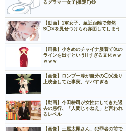
るグラマー女子(推定F)😍
【動画】1軍女子、至近距離で突然
S◯✕を見せつけられ赤面してしまう
【画像】小さめのチャイナ服着て体の
ラインを出すというНすぎる文化ｗｗ
ｗｗｗ
【画像】ロンブー淳が自分の◯㐅撮り
上映会してた事実、ヤバすぎる
【動画】今田耕司が女性にしてきた過
去の悪行、「人間じゃねえ」と言われ
るレベル
【画像】土屋太鳳さん、犯罪者の前で