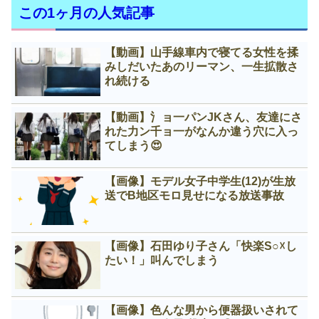
この1ヶ月の人気記事
【動画】山手線車内で寝てる女性を揉
みしだいたあのリーマン、一生拡散さ
れ続ける
【動画】氵ョ一パンJKさん、友達にさ
れた力ン千ョ一がなんか違う穴に入っ
てしまう😍
【画像】モデル女子中学生(12)が生放
送でB地区モロ見せになる放送事故
【画像】石田ゆり子さん「快楽S○☓し
たい！」叫んでしまう
【画像】色んな男から便器扱いされて