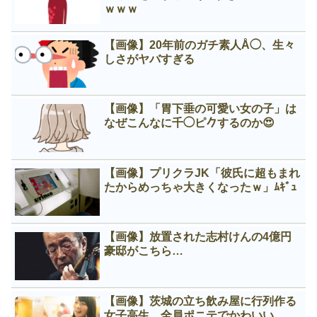
ｗｗｗ
【画像】20年前のガチ素人Å◯、生々
しさがヤバすぎる
【画像】「胃下垂の可愛い女の子」は
なぜこんなに千◯ピ𠂊するのか😍
【画像】プリクラJK「彼氏に超もまれ
たからめっちゃ大きくなったｗ」ﾑｷﾞｭ
【画像】放置された志村けんの4億円
豪邸がこちら…
【画像】茨城の立ち飲み屋に行列作る
女子高生、全員ポニテでかわいい