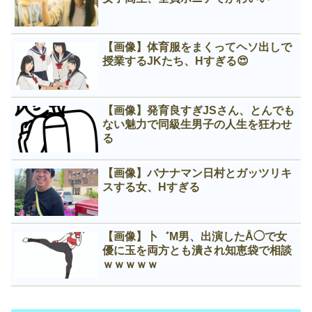
【画像】体育服をまくってヘソ出しで
授業するJKたち、Нすぎる😍
【画像】発育良すぎJSさん、とんでも
ない魅力で同級生男子の人生を狂わせ
る
【画像】バナナマン日村とガッツリキ
スする女、Нすぎる
【画像】卜゛M男、出演したÅ◯で女
優に玉を両方とも潰され知恵袋で相談
ｗｗｗｗｗ