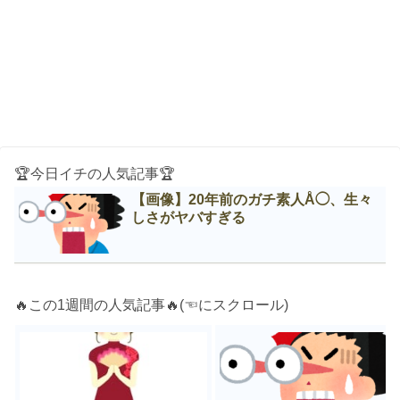
🏆今日イチの人気記事🏆
【画像】20年前のガチ素人Å◯、生々
しさがヤバすぎる
🔥この1週間の人気記事🔥(☜にスクロール)