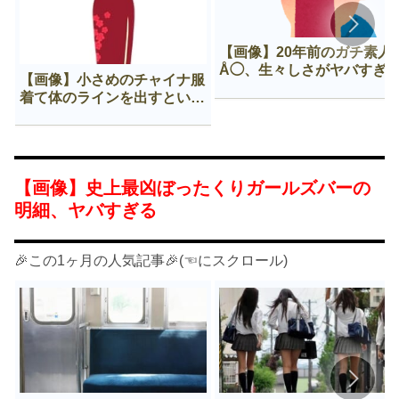
【画像】20年前のガチ素人
Å◯、生々しさがヤバすぎ
【画像】小さめのチャイナ服
着て体のラインを出すという
Нすぎる文化ｗｗｗｗｗ
【画像】史上最凶ぼったくりガールズバーの
明細、ヤバすぎる
🎉この1ヶ月の人気記事🎉(☜にスクロール)