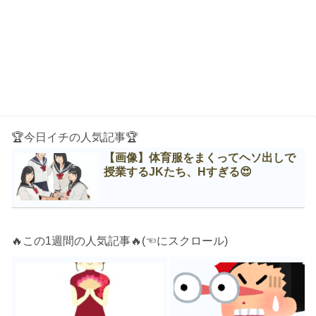
🏆今日イチの人気記事🏆
【画像】体育服をまくってヘソ出しで
授業するJKたち、Нすぎる😍
🔥この1週間の人気記事🔥(☜にスクロール)