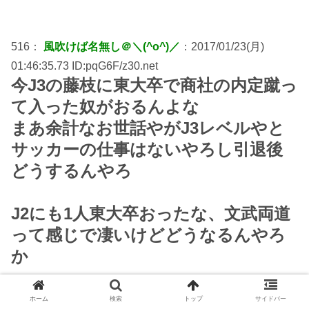
516：
風吹けば名無し＠＼(^o^)／
：2017/01/23(月)
01:46:35.73 ID:pqG6F/z30.net
今J3の藤枝に東大卒で商社の内定蹴っ
て入った奴がおるんよな
まあ余計なお世話やがJ3レベルやと
サッカーの仕事はないやろし引退後
どうするんやろ
J2にも1人東大卒おったな、文武両道
って感じで凄いけどどうなるんやろ
か
ホーム
検索
トップ
サイドバー