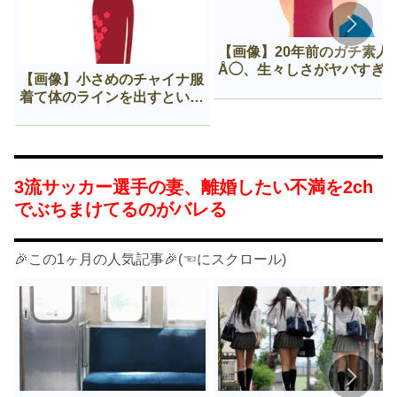
【画像】20年前のガチ素人
Å◯、生々しさがヤバすぎ
【画像】小さめのチャイナ服
着て体のラインを出すという
Нすぎる文化ｗｗｗｗｗ
3流サッカー選手の妻、離婚したい不満を2ch
でぶちまけてるのがバレる
🎉この1ヶ月の人気記事🎉(☜にスクロール)