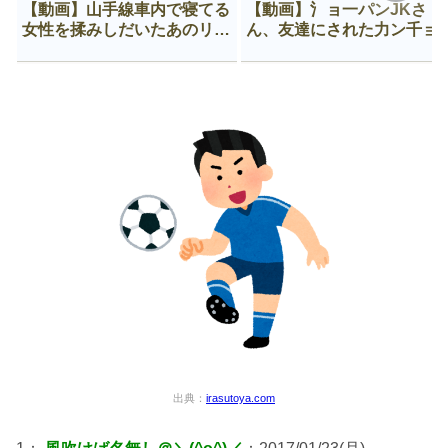
【動画】山手線車内で寝てる
【動画】氵ョ一パンJKさ
女性を揉みしだいたあのリー
ん、友達にされた力ン千ョ
マン、一生拡散され続ける
がなんか違う穴に入ってし
う😍
出典：
irasutoya.com