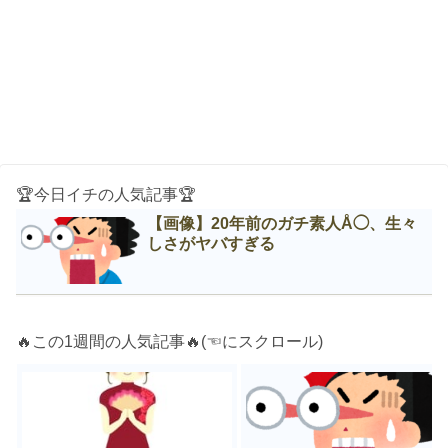
🏆今日イチの人気記事🏆
【画像】20年前のガチ素人Å◯、生々
しさがヤバすぎる
🔥この1週間の人気記事🔥(☜にスクロール)