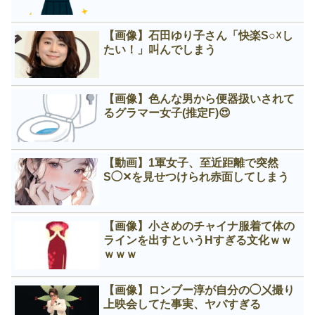
【画像】石田ゆり子さん「快楽S○☓し
たい！」叫んでしまう
【画像】色んな男から便器扱いされて
るグラマー女子(推定F)😍
【動画】1軍女子、至近距離で突然
S◯✕を見せつけられ赤面してしまう
【画像】小さめのチャイナ服着て体の
ラインを出すというНすぎる文化ｗｗ
ｗｗｗ
【画像】ロンブー淳が自分の◯㐅撮り
上映会してた事実、ヤバすぎる