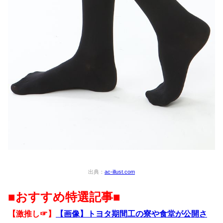
出典：
ac-illust.com
■おすすめ特選記事■
【激推し☞】
【画像】トヨタ期間工の寮や食堂が公開さ