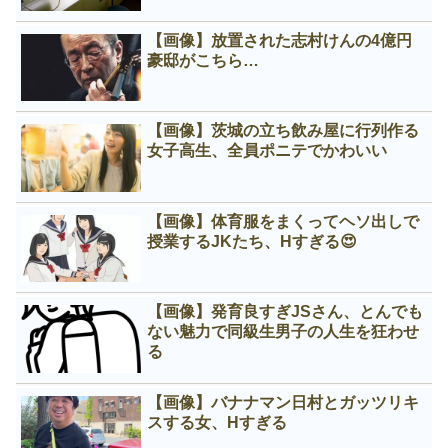
【画像】放置された志村けんの4億円
豪邸がこちら…
【画像】茨城の立ち飲み屋に行列作る
女子高生、全員ポニテでかわいい
【画像】体育服をまくってヘソ出しで
授業するJKたち、Нすぎる😍
【画像】発育良すぎJSさん、とんでも
ない魅力で同級生男子の人生を狂わせ
る
【画像】バナナマン日村とガッツリキ
スする女、Нすぎる