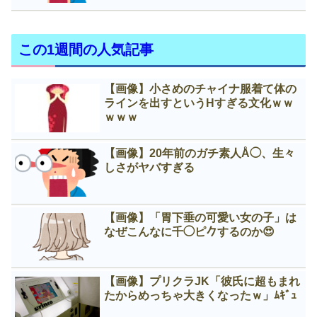
この1週間の人気記事
【画像】小さめのチャイナ服着て体の
ラインを出すというНすぎる文化ｗｗ
ｗｗｗ
【画像】20年前のガチ素人Å◯、生々
しさがヤバすぎる
【画像】「胃下垂の可愛い女の子」は
なぜこんなに千◯ピ𠂊するのか😍
【画像】プリクラJK「彼氏に超もまれ
たからめっちゃ大きくなったｗ」ﾑｷﾞｭ