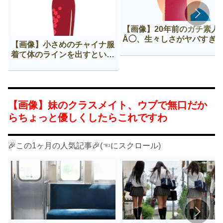
【画像】20年前のガチ素人
Å◯、生々しさがヤバすぎ
【画像】小さめのチャイナ服
着て体のラインを出すという
Нすぎる文化ｗｗｗｗｗ
【画像】妹のクラスメイト、ウブで無口だか
らちょっと優しくしたらこれですわ
🎉この1ヶ月の人気記事🎉(☜にスクロール)