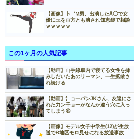
【画像】卜゛M男、出演したÅ◯で女
優に玉を両方とも潰され知恵袋で相談
ｗｗｗｗｗ
この1ヶ月の人気記事
【動画】山手線車内で寝てる女性を揉
みしだいたあのリーマン、一生拡散さ
れ続ける
【動画】氵ョ一パンJKさん、友達にさ
れた力ン千ョ一がなんか違う穴に入っ
てしまう😍
【画像】モデル女子中学生(12)が生放
送でB地区モロ見せになる放送事故