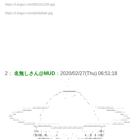
https://i.imgur.com/6DGb125h.jpg
https://i.imgur.com/tph6dAah.jpg
2：
名無しさん@MUD
：2020/02/27(Thu) 06:51:18