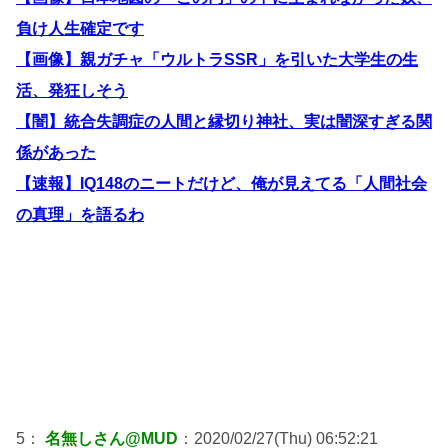
負け人生確定です
【画像】親ガチャ「ウルトラSSR」を引いた大学生の生
活、発狂しそう
【闇】統合失調症の人間と縁切り神社、実は闇深すぎる関
係があった
【速報】IQ148のニートだけど、俺が見えてる「人間社会
の真理」を語るわ
5：
名無しさん@MUD
：2020/02/27(Thu) 06:52:21