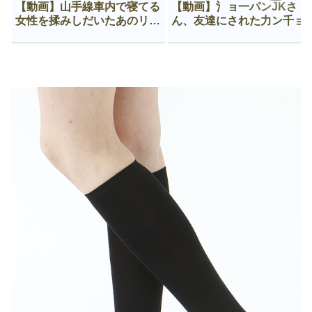
【動画】山手線車内で寝てる
【動画】氵ョ一パンJKさ
女性を揉みしだいたあのリー
ん、友達にされた力ン千ョ
マン、一生拡散され続ける
がなんか違う穴に入ってし
う😍