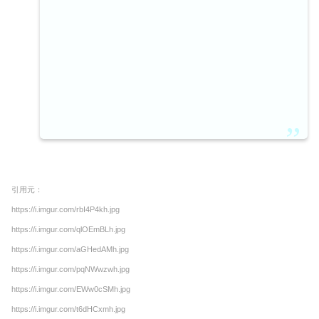
引用元：
https://i.imgur.com/rbI4P4kh.jpg
https://i.imgur.com/qlOEmBLh.jpg
https://i.imgur.com/aGHedAMh.jpg
https://i.imgur.com/pqNWwzwh.jpg
https://i.imgur.com/EWw0cSMh.jpg
https://i.imgur.com/t6dHCxmh.jpg