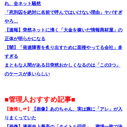
れ、全ネット騒然
「死刑囚を絶対に名前で呼んではいけない理由」ヤバすぎ
やろ…
【速報】突然ネットに沸く「大金を稼いだ情報商材屋」の
正体が明らかになる
【闇】「発達障害を炙り出すために面接やってる会社」多
すぎる
まともな人間がある日突然おかしくなるのは「この3つ」
のケースが多いらしい
■管理人おすすめ記事■
【激推し☞】
【画像】あのちゃん、実は腕に「アレ」が入
りまくっていた
【画像】漫画史上最高の「タイトル回収」、満場一致で決