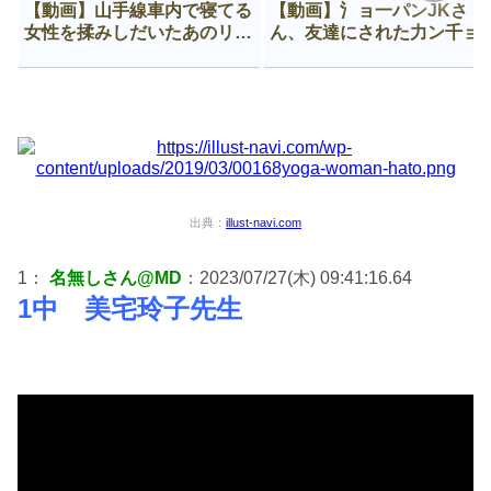
【動画】山手線車内で寝てる
【動画】氵ョ一パンJKさ
女性を揉みしだいたあのリー
ん、友達にされた力ン千ョ
マン、一生拡散され続ける
がなんか違う穴に入ってし
う😍
出典：
illust-navi.com
1：
名無しさん@MD
：2023/07/27(木) 09:41:16.64
1中 美宅玲子先生