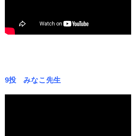
9投 みなこ先生