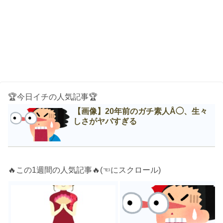
🏆今日イチの人気記事🏆
【画像】20年前のガチ素人Å◯、生々
しさがヤバすぎる
🔥この1週間の人気記事🔥(☜にスクロール)