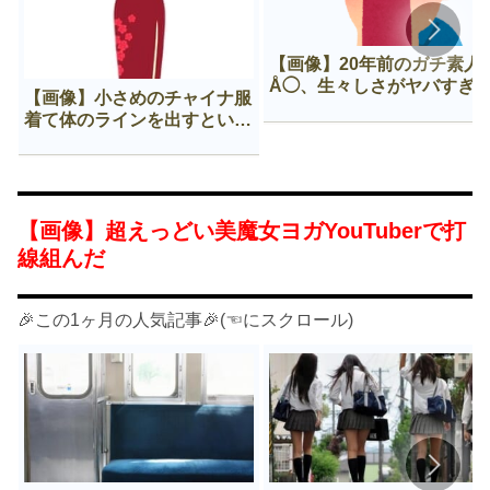
【画像】20年前のガチ素人
Å◯、生々しさがヤバすぎ
【画像】小さめのチャイナ服
着て体のラインを出すという
Нすぎる文化ｗｗｗｗｗ
【画像】超えっどい美魔女ヨガYouTuberで打
線組んだ
🎉この1ヶ月の人気記事🎉(☜にスクロール)