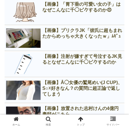
【画像】「胃下垂の可愛い女の子」は
なぜこんなに千◯ピ𠂊するのか😍
【画像】プリクラJK「彼氏に超もまれ
たからめっちゃ大きくなったｗ」ﾑｷﾞｭ
【画像】注射が嫌すぎて号泣するJK見
るとなぜこんなに千◯ピ𠂊するのか
【画像】Å◯女優の鷲尾めい(J CUP)、
S○☓好きなん？の質問に超正論で返し
てしまう
【画像】放置された志村けんの4億円
豪邸がこちら…
ホーム
検索
トップ
サイドバー