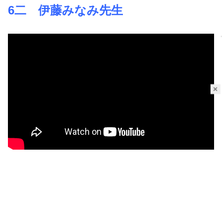
6二 伊藤みなみ先生
×