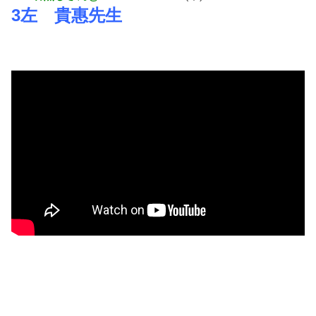
3左 貴惠先生