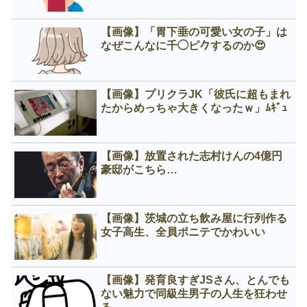
【画像】「胃下垂の可愛い女の子」は
なぜこんなに千◯ピ𠂊するのか😍
【画像】プリクラJK「彼氏に超もまれ
たからめっちゃ大きくなったｗ」ﾑｷﾞｭ
【画像】放置された志村けんの4億円
豪邸がこちら…
【画像】茨城の立ち飲み屋に行列作る
女子高生、全員ポニテでかわいい
【画像】発育良すぎJSさん、とんでも
ない魅力で同級生男子の人生を狂わせ