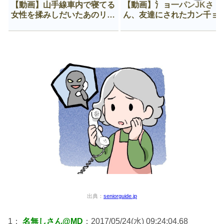
【動画】山手線車内で寝てる
【動画】氵ョ一パンJKさ
女性を揉みしだいたあのリー
ん、友達にされた力ン千ョ
マン、一生拡散され続ける
がなんか違う穴に入ってし
う😍
出典：
seniorguide.jp
1：
名無しさん@MD
：2017/05/24(水) 09:24:04.68