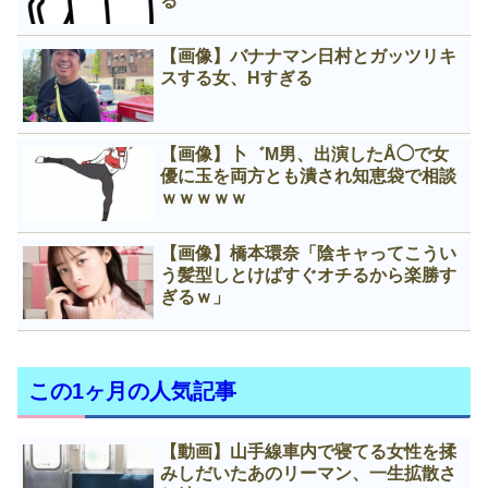
る
【画像】バナナマン日村とガッツリキ
スする女、Нすぎる
【画像】卜゛M男、出演したÅ◯で女
優に玉を両方とも潰され知恵袋で相談
ｗｗｗｗｗ
【画像】橋本環奈「陰キャってこうい
う髪型しとけばすぐオチるから楽勝す
ぎるｗ」
この1ヶ月の人気記事
【動画】山手線車内で寝てる女性を揉
みしだいたあのリーマン、一生拡散さ