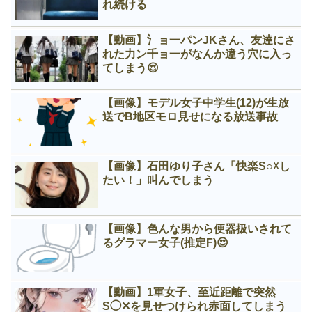
れ続ける
【動画】氵ョ一パンJKさん、友達にさ
れた力ン千ョ一がなんか違う穴に入っ
てしまう😍
【画像】モデル女子中学生(12)が生放
送でB地区モロ見せになる放送事故
【画像】石田ゆり子さん「快楽S○☓し
たい！」叫んでしまう
【画像】色んな男から便器扱いされて
るグラマー女子(推定F)😍
【動画】1軍女子、至近距離で突然
S◯✕を見せつけられ赤面してしまう