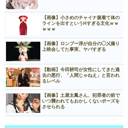
【画像】小さめのチャイナ服着て体の
ラインを出すというНすぎる文化ｗｗ
ｗｗｗ
【画像】ロンブー淳が自分の◯㐅撮り
上映会してた事実、ヤバすぎる
【動画】今田耕司が女性にしてきた過
去の悪行、「人間じゃねえ」と言われ
るレベル
【画像】土屋太鳳さん、犯罪者の前で
いつ襲われてもおかしくないポーズを
させられる