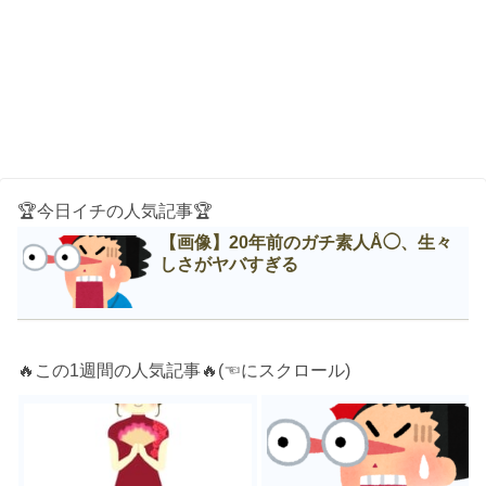
🏆今日イチの人気記事🏆
【画像】20年前のガチ素人Å◯、生々
しさがヤバすぎる
🔥この1週間の人気記事🔥(☜にスクロール)