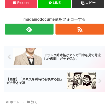
Pocket
LINE
コピー
mudainodocumentをフォローする
ドランク鈴木拓がアンガ田中を見て号泣
した瞬間、ガチで切ない
【画像】「スネ夫を瞬時に召喚する技」
ガチ天才で草
ホーム
泣く