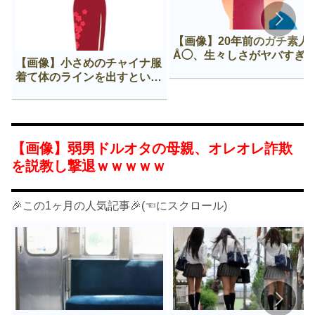
【画像】20年前のガチ素人
Å◯、生々しさがヤバすぎ
【画像】小さめのチャイナ服
着て体のラインを出すという
Нすぎる文化ｗｗｗｗｗ
【画像】弱男ドルオタの母親、オレオレ詐欺
を説教し撃退ｗｗｗｗｗ
🎉この1ヶ月の人気記事🎉(☜にスクロール)