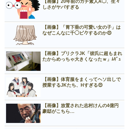
【画像】20年前のガチ素人Å◯、生々
しさがヤバすぎる
【画像】「胃下垂の可愛い女の子」は
なぜこんなに千◯ピ𠂊するのか😍
【画像】プリクラJK「彼氏に超もまれ
たからめっちゃ大きくなったｗ」ﾑｷﾞｭ
【画像】体育服をまくってヘソ出しで
授業するJKたち、Нすぎる😍
【画像】放置された志村けんの4億円
豪邸がこちら…