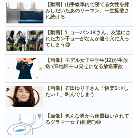
【動画】山手線車内で寝てる女性を揉
みしだいたあのリーマン、一生拡散さ
れ続ける
【動画】氵ョ一パンJKさん、友達にさ
れた力ン千ョ一がなんか違う穴に入っ
てしまう😍
【画像】モデル女子中学生(12)が生放
送でB地区モロ見せになる放送事故
【画像】石田ゆり子さん「快楽S○☓し
たい！」叫んでしまう
【画像】色んな男から便器扱いされて
るグラマー女子(推定F)😍