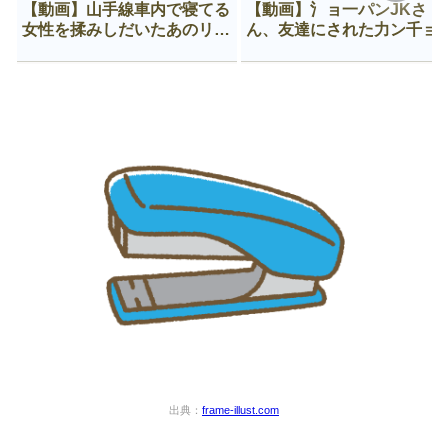
【動画】山手線車内で寝てる
【動画】氵ョ一パンJKさ
女性を揉みしだいたあのリー
ん、友達にされた力ン千ョ
マン、一生拡散され続ける
がなんか違う穴に入ってし
う😍
出典：
frame-illust.com