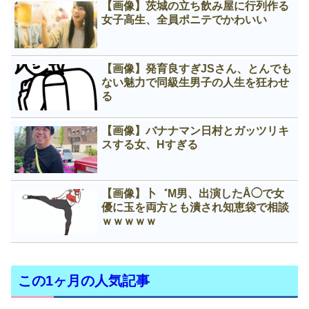
【画像】茨城の立ち飲み屋に行列作る
女子高生、全員ポニテでかわいい
【画像】発育良すぎJSさん、とんでも
ない魅力で同級生男子の人生を狂わせ
る
【画像】バナナマン日村とガッツリキ
スする女、Нすぎる
【画像】卜゛M男、出演したÅ◯で女
優に玉を両方とも潰され知恵袋で相談
ｗｗｗｗｗ
この1ヶ月の人気記事