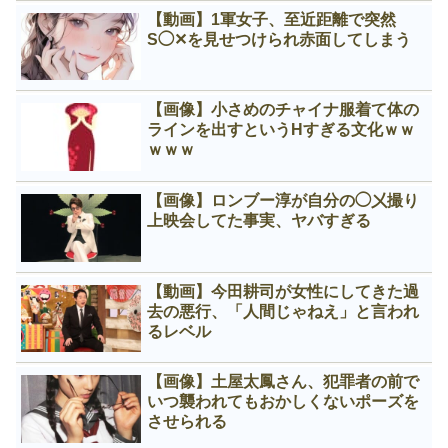
【動画】1軍女子、至近距離で突然
S◯✕を見せつけられ赤面してしまう
【画像】小さめのチャイナ服着て体の
ラインを出すというНすぎる文化ｗｗ
ｗｗｗ
【画像】ロンブー淳が自分の◯㐅撮り
上映会してた事実、ヤバすぎる
【動画】今田耕司が女性にしてきた過
去の悪行、「人間じゃねえ」と言われ
るレベル
【画像】土屋太鳳さん、犯罪者の前で
いつ襲われてもおかしくないポーズを
させられる