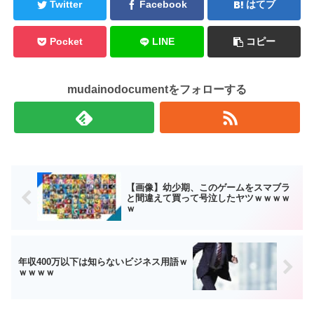
Twitter
Facebook
はてブ
Pocket
LINE
コピー
mudainodocumentをフォローする
【画像】幼少期、このゲームをスマブラ
と間違えて買って号泣したヤツｗｗｗｗ
ｗ
年収400万以下は知らないビジネス用語ｗ
ｗｗｗｗ