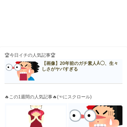
🏆今日イチの人気記事🏆
【画像】20年前のガチ素人Å◯、生々
しさがヤバすぎる
🔥この1週間の人気記事🔥(☜にスクロール)