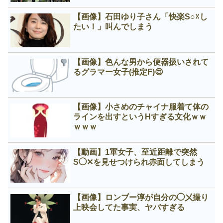
【画像】石田ゆり子さん「快楽S○☓し
たい！」叫んでしまう
【画像】色んな男から便器扱いされて
るグラマー女子(推定F)😍
【画像】小さめのチャイナ服着て体の
ラインを出すというНすぎる文化ｗｗ
ｗｗｗ
【動画】1軍女子、至近距離で突然
S◯✕を見せつけられ赤面してしまう
【画像】ロンブー淳が自分の◯㐅撮り
上映会してた事実、ヤバすぎる