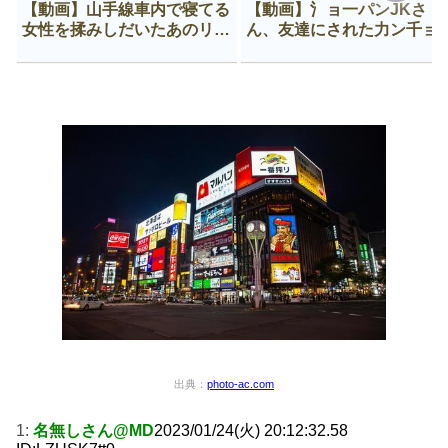
【動画】山手線車内で寝てる
【動画】氵ョ一パンJKさ
女性を揉みしだいたあのリー
ん、友達にされた力ン千ョ
マン、一生拡散され続ける
がなんか違う穴に入ってし
う😍
出典：
photo-ac.com
1:
名無しさん@MD
2023/01/24(火) 20:12:32.58