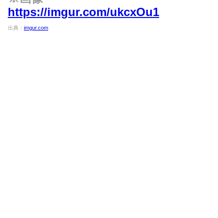
https://imgur.com/ukcxOu1
出典：
imgur.com