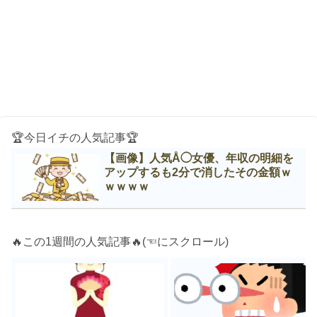
🏆今日イチの人気記事🏆
【画像】人気Å◯女優、年収の明細を
アップするも2分で消したその金額ｗ
ｗｗｗｗ
🔥この1週間の人気記事🔥(☜にスクロール)