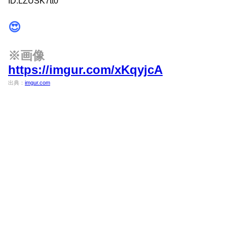
ID:LZUSK7tt0
😍
※画像
https://imgur.com/xKqyjcA
出典：
imgur.com