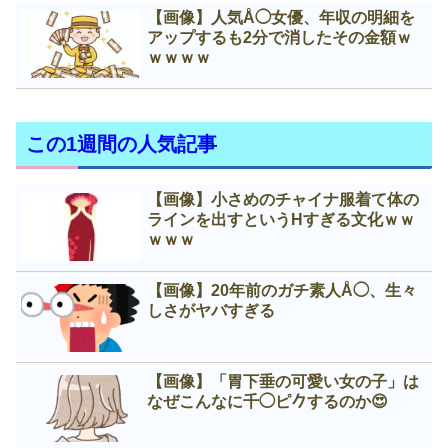
【画像】人気Å◯女優、年収の明細を
アップするも2分で消したその金額ｗ
ｗｗｗｗ
この1週間の人気記事
【画像】小さめのチャイナ服着て体の
ラインを出すというНすぎる文化ｗｗ
ｗｗｗ
【画像】20年前のガチ素人Å◯、生々
しさがヤバすぎる
【画像】「胃下垂の可愛い女の子」は
なぜこんなに千◯ピ𠂊するのか😍