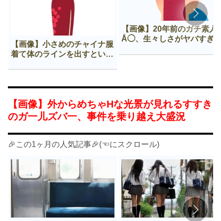
【画像】20年前のガチ素人
Å◯、生々しさがヤバすぎ
【画像】小さめのチャイナ服
着て体のラインを出すという
Нすぎる文化ｗｗｗｗｗ
【画像】外からめちゃНな光景が見れるすすき
のガ一儿ズバ一、事件を乗り越え大盛況
🎉この1ヶ月の人気記事🎉(☜にスクロール)