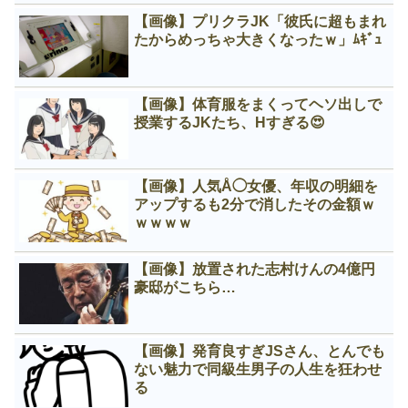
【画像】プリクラJK「彼氏に超もまれ
たからめっちゃ大きくなったｗ」ﾑｷﾞｭ
【画像】体育服をまくってヘソ出しで
授業するJKたち、Нすぎる😍
【画像】人気Å◯女優、年収の明細を
アップするも2分で消したその金額ｗ
ｗｗｗｗ
【画像】放置された志村けんの4億円
豪邸がこちら…
【画像】発育良すぎJSさん、とんでも
ない魅力で同級生男子の人生を狂わせ
る