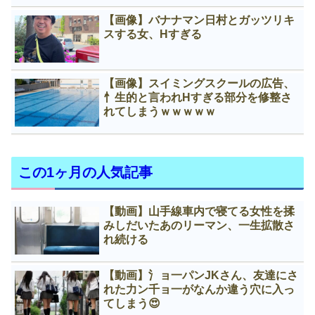
【画像】バナナマン日村とガッツリキ
スする女、Нすぎる
【画像】スイミングスクールの広告、
忄生的と言われНすぎる部分を修整さ
れてしまうｗｗｗｗｗ
この1ヶ月の人気記事
【動画】山手線車内で寝てる女性を揉
みしだいたあのリーマン、一生拡散さ
れ続ける
【動画】氵ョ一パンJKさん、友達にさ
れた力ン千ョ一がなんか違う穴に入っ
てしまう😍