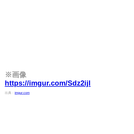
※画像
https://imgur.com/Sdz2ijI
出典：
imgur.com