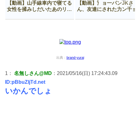
【動画】山手線車内で寝てる
【動画】氵ョ一パンJKさ
女性を揉みしだいたあのリー
ん、友達にされた力ン千ョ
マン、一生拡散され続ける
がなんか違う穴に入ってし
う😍
出典：
brand-yurai
1：
名無しさん@MD
：2021/05/16(日) 17:24:43.09
ID:pBbuZljTd.net
いかんでしょ