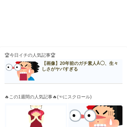
🏆今日イチの人気記事🏆
【画像】20年前のガチ素人Å◯、生々
しさがヤバすぎる
🔥この1週間の人気記事🔥(☜にスクロール)