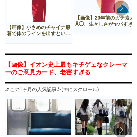
【画像】20年前のガチ素人
Å◯、生々しさがヤバすぎ
【画像】小さめのチャイナ服
着て体のラインを出すという
Нすぎる文化ｗｗｗｗｗ
【画像】イオン史上最もキチゲェなクレーマ
ーのご意見カード、老害すぎる
🎉この1ヶ月の人気記事🎉(☜にスクロール)