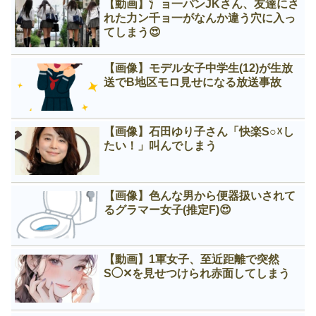
【動画】氵ョ一パンJKさん、友達にさ
れた力ン千ョ一がなんか違う穴に入っ
てしまう😍
【画像】モデル女子中学生(12)が生放
送でB地区モロ見せになる放送事故
【画像】石田ゆり子さん「快楽S○☓し
たい！」叫んでしまう
【画像】色んな男から便器扱いされて
るグラマー女子(推定F)😍
【動画】1軍女子、至近距離で突然
S◯✕を見せつけられ赤面してしまう