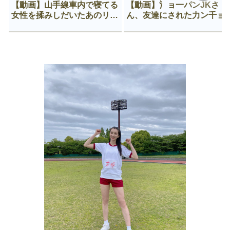
【動画】山手線車内で寝てる
【動画】氵ョ一パンJKさ
女性を揉みしだいたあのリー
ん、友達にされた力ン千ョ
マン、一生拡散され続ける
がなんか違う穴に入ってし
う😍