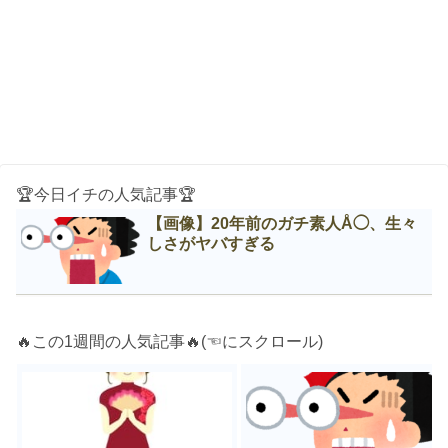
🏆今日イチの人気記事🏆
【画像】20年前のガチ素人Å◯、生々
しさがヤバすぎる
🔥この1週間の人気記事🔥(☜にスクロール)