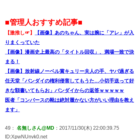
■管理人おすすめ記事■
【激推し☞】
【画像】あのちゃん、実は腕に「アレ」が入
りまくっていた
【画像】漫画史上最高の「タイトル回収」、満場一致で決
まる！
【画像】放射線ノーベル賞キュリー夫人の手、ヤバ過ぎる
任天堂「バンダイの権利侵害してもうた…小切手送って好
きな額書いてもらお」バンダイからの返答ｗｗｗｗｗ
医者「コンバースの靴は絶対履かない方がいい理由を教え
ます」
49：
名無しさん@MD
：2017/11/30(木) 22:00:39.75
ID:XpwNUnvk0.net