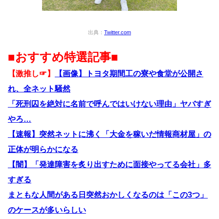
出典：
Twitter.com
■おすすめ特選記事■
【激推し☞】
【画像】トヨタ期間工の寮や食堂が公開さ
れ、全ネット騒然
「死刑囚を絶対に名前で呼んではいけない理由」ヤバすぎ
やろ…
【速報】突然ネットに沸く「大金を稼いだ情報商材屋」の
正体が明らかになる
【闇】「発達障害を炙り出すために面接やってる会社」多
すぎる
まともな人間がある日突然おかしくなるのは「この3つ」
のケースが多いらしい