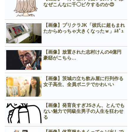
なぜこんなに千◯ピ𠂊するのか😍
【画像】プリクラJK「彼氏に超もまれ
たからめっちゃ大きくなったｗ」ﾑｷﾞｭ
【画像】放置された志村けんの4億円
豪邸がこちら…
【画像】茨城の立ち飲み屋に行列作る
女子高生、全員ポニテでかわいい
【画像】発育良すぎJSさん、とんでも
ない魅力で同級生男子の人生を狂わせ
る
【画像】体育服をまくってヘソ出しで