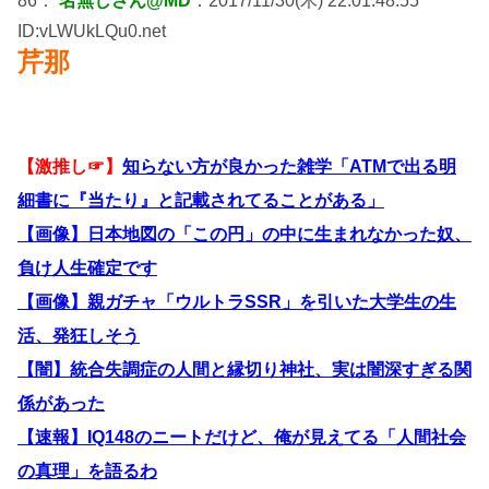
86：
名無しさん@MD
：2017/11/30(木) 22:01:48.55
ID:vLWUkLQu0.net
芹那
【激推し☞】
知らない方が良かった雑学「ATMで出る明
細書に『当たり』と記載されてることがある」
【画像】日本地図の「この円」の中に生まれなかった奴、
負け人生確定です
【画像】親ガチャ「ウルトラSSR」を引いた大学生の生
活、発狂しそう
【闇】統合失調症の人間と縁切り神社、実は闇深すぎる関
係があった
【速報】IQ148のニートだけど、俺が見えてる「人間社会
の真理」を語るわ