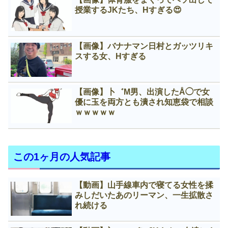
授業するJKたち、Нすぎる😍
【画像】バナナマン日村とガッツリキ
スする女、Нすぎる
【画像】卜゛M男、出演したÅ◯で女
優に玉を両方とも潰され知恵袋で相談
ｗｗｗｗｗ
この1ヶ月の人気記事
【動画】山手線車内で寝てる女性を揉
みしだいたあのリーマン、一生拡散さ
れ続ける