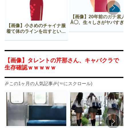
【画像】20年前のガチ素人
Å◯、生々しさがヤバすぎ
【画像】小さめのチャイナ服
着て体のラインを出すという
Нすぎる文化ｗｗｗｗｗ
【画像】タレントの芹那さん、キャバクラで
生存確認ｗｗｗｗｗ
🎉この1ヶ月の人気記事🎉(☜にスクロール)