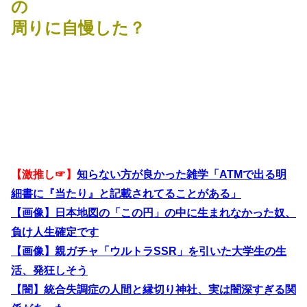
の
周りに自慢した？
【激推し☞】
知らない方が良かった雑学「ATMで出る明
細書に『当たり』と記載されてることがある」
【画像】日本地図の「この円」の中に生まれなかった奴、
負け人生確定です
【画像】親ガチャ「ウルトラSSR」を引いた大学生の生
活、発狂しそう
【闇】統合失調症の人間と縁切り神社、実は闇深すぎる関