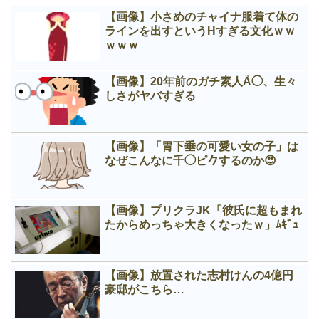
【画像】小さめのチャイナ服着て体の
ラインを出すというНすぎる文化ｗｗ
ｗｗｗ
【画像】20年前のガチ素人Å◯、生々
しさがヤバすぎる
【画像】「胃下垂の可愛い女の子」は
なぜこんなに千◯ピ𠂊するのか😍
【画像】プリクラJK「彼氏に超もまれ
たからめっちゃ大きくなったｗ」ﾑｷﾞｭ
【画像】放置された志村けんの4億円
豪邸がこちら…