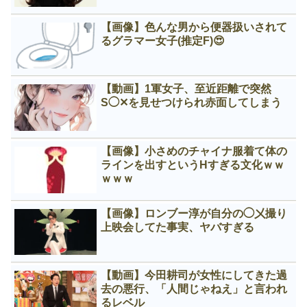
【画像】色んな男から便器扱いされて
るグラマー女子(推定F)😍
【動画】1軍女子、至近距離で突然
S◯✕を見せつけられ赤面してしまう
【画像】小さめのチャイナ服着て体の
ラインを出すというНすぎる文化ｗｗ
ｗｗｗ
【画像】ロンブー淳が自分の◯㐅撮り
上映会してた事実、ヤバすぎる
【動画】今田耕司が女性にしてきた過
去の悪行、「人間じゃねえ」と言われ
るレベル