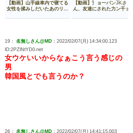
【動画】山手線車内で寝てる
【動画】氵ョ一パンJKさ
女性を揉みしだいたあのリー
ん、友達にされた力ン千ョ
マン、一生拡散され続ける
がなんか違う穴に入ってし
う😍
19：
名無しさん@MD
：2022/02/07(月) 14:34:00.123
ID:2PZINtYD0.net
女ウケいいからなぁこう言う感じの
男
韓国風とでも言うのか？
26：
名無しさん@MD
：2022/02/07(月) 14:41:15.003