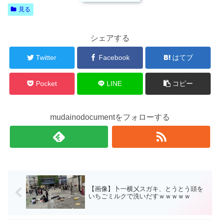
見る
シェアする
Twitter
Facebook
はてブ
Pocket
LINE
コピー
mudainodocumentをフォローする
【画像】卜一横㐅スガキ、とうとう頭を
いちごミルクで洗いだすｗｗｗｗｗ