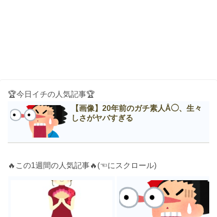
🏆今日イチの人気記事🏆
【画像】20年前のガチ素人Å◯、生々
しさがヤバすぎる
🔥この1週間の人気記事🔥(☜にスクロール)