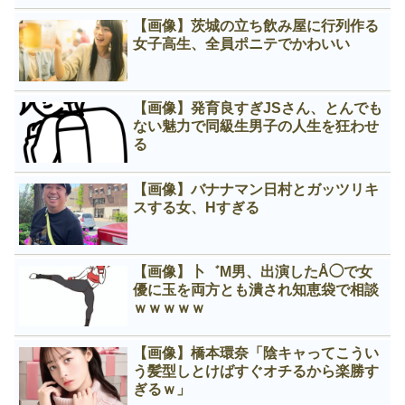
【画像】茨城の立ち飲み屋に行列作る
女子高生、全員ポニテでかわいい
【画像】発育良すぎJSさん、とんでも
ない魅力で同級生男子の人生を狂わせ
る
【画像】バナナマン日村とガッツリキ
スする女、Нすぎる
【画像】卜゛M男、出演したÅ◯で女
優に玉を両方とも潰され知恵袋で相談
ｗｗｗｗｗ
【画像】橋本環奈「陰キャってこうい
う髪型しとけばすぐオチるから楽勝す
ぎるｗ」