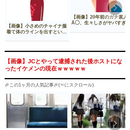
【画像】20年前のガチ素人
Å◯、生々しさがヤバすぎ
【画像】小さめのチャイナ服
着て体のラインを出すという
Нすぎる文化ｗｗｗｗｗ
【画像】JCとやって逮捕された後ホストにな
ったイケメンの現在ｗｗｗｗｗ
🎉この1ヶ月の人気記事🎉(☜にスクロール)