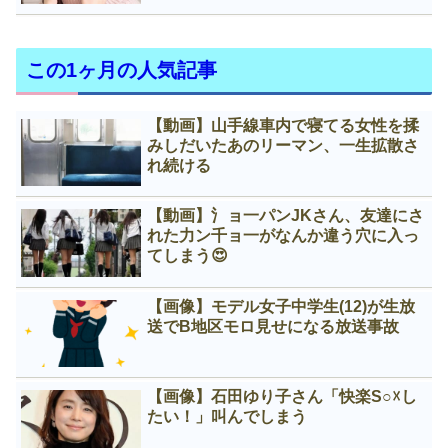
この1ヶ月の人気記事
【動画】山手線車内で寝てる女性を揉
みしだいたあのリーマン、一生拡散さ
れ続ける
【動画】氵ョ一パンJKさん、友達にさ
れた力ン千ョ一がなんか違う穴に入っ
てしまう😍
【画像】モデル女子中学生(12)が生放
送でB地区モロ見せになる放送事故
【画像】石田ゆり子さん「快楽S○☓し
たい！」叫んでしまう