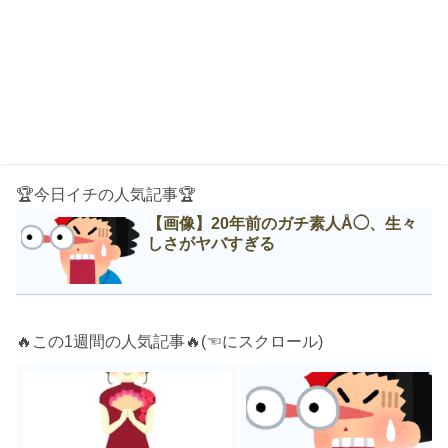
🏆今日イチの人気記事🏆
【画像】20年前のガチ素人Å◯、生々
しさがヤバすぎる
🔥この1週間の人気記事🔥(☜にスクロール)