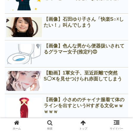
【画像】石田ゆり子さん「快楽S○☓し
たい！」叫んでしまう
【画像】色んな男から便器扱いされて
るグラマー女子(推定F)😍
【動画】1軍女子、至近距離で突然
S◯✕を見せつけられ赤面してしまう
【画像】小さめのチャイナ服着て体の
ラインを出すというНすぎる文化ｗｗ
ｗｗｗ
【画像】ロンブー淳が自分の◯㐅撮り
ホーム
検索
トップ
サイドバー
上映会してた事実、ヤバすぎる