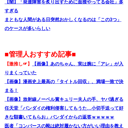
【闇】「発達障害を炙り出すために面接やってる会社」多
すぎる
まともな人間がある日突然おかしくなるのは「この3つ」
のケースが多いらしい
■管理人おすすめ記事■
【激推し☞】
【画像】あのちゃん、実は腕に「アレ」が入
りまくっていた
【画像】漫画史上最高の「タイトル回収」、満場一致で決
まる！
【画像】放射線ノーベル賞キュリー夫人の手、ヤバ過ぎる
任天堂「バンダイの権利侵害してもうた…小切手送って好
きな額書いてもらお」バンダイからの返答ｗｗｗｗｗ
医者「コンバースの靴は絶対履かない方がいい理由を教え