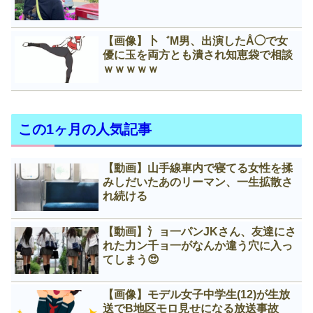
【画像】卜゛M男、出演したÅ◯で女
優に玉を両方とも潰され知恵袋で相談
ｗｗｗｗｗ
この1ヶ月の人気記事
【動画】山手線車内で寝てる女性を揉
みしだいたあのリーマン、一生拡散さ
れ続ける
【動画】氵ョ一パンJKさん、友達にさ
れた力ン千ョ一がなんか違う穴に入っ
てしまう😍
【画像】モデル女子中学生(12)が生放
送でB地区モロ見せになる放送事故