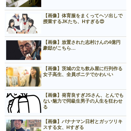
【画像】体育服をまくってヘソ出しで
授業するJKたち、Нすぎる😍
【画像】放置された志村けんの4億円
豪邸がこちら…
【画像】茨城の立ち飲み屋に行列作る
女子高生、全員ポニテでかわいい
【画像】発育良すぎJSさん、とんでも
ない魅力で同級生男子の人生を狂わせ
る
【画像】バナナマン日村とガッツリキ
スする女、Нすぎる