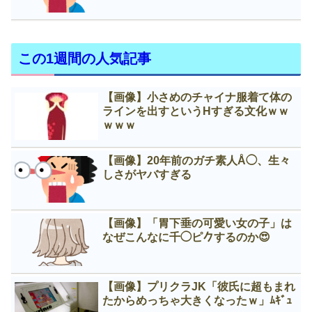
この1週間の人気記事
【画像】小さめのチャイナ服着て体の
ラインを出すというНすぎる文化ｗｗ
ｗｗｗ
【画像】20年前のガチ素人Å◯、生々
しさがヤバすぎる
【画像】「胃下垂の可愛い女の子」は
なぜこんなに千◯ピ𠂊するのか😍
【画像】プリクラJK「彼氏に超もまれ
たからめっちゃ大きくなったｗ」ﾑｷﾞｭ