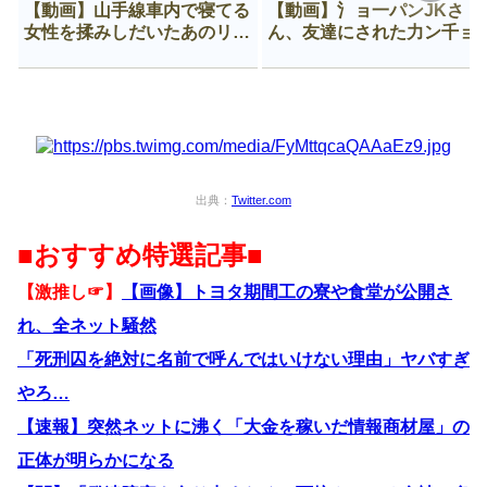
【動画】山手線車内で寝てる
【動画】氵ョ一パンJKさ
女性を揉みしだいたあのリー
ん、友達にされた力ン千ョ
マン、一生拡散され続ける
がなんか違う穴に入ってし
う😍
出典：
Twitter.com
■おすすめ特選記事■
【激推し☞】
【画像】トヨタ期間工の寮や食堂が公開さ
れ、全ネット騒然
「死刑囚を絶対に名前で呼んではいけない理由」ヤバすぎ
やろ…
【速報】突然ネットに沸く「大金を稼いだ情報商材屋」の
正体が明らかになる