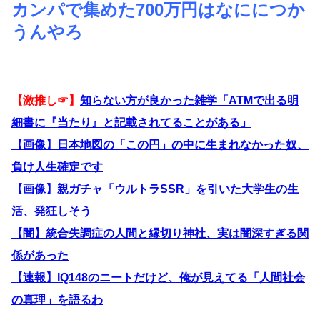
カンパで集めた700万円はなににつか
うんやろ
【激推し☞】
知らない方が良かった雑学「ATMで出る明
細書に『当たり』と記載されてることがある」
【画像】日本地図の「この円」の中に生まれなかった奴、
負け人生確定です
【画像】親ガチャ「ウルトラSSR」を引いた大学生の生
活、発狂しそう
【闇】統合失調症の人間と縁切り神社、実は闇深すぎる関
係があった
【速報】IQ148のニートだけど、俺が見えてる「人間社会
の真理」を語るわ