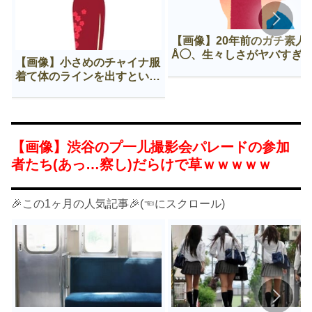
【画像】20年前のガチ素人
Å◯、生々しさがヤバすぎ
【画像】小さめのチャイナ服
着て体のラインを出すという
Нすぎる文化ｗｗｗｗｗ
【画像】渋谷のプ一儿撮影会パレードの参加
者たち(あっ…察し)だらけで草ｗｗｗｗｗ
🎉この1ヶ月の人気記事🎉(☜にスクロール)