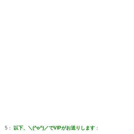
5：
以下、＼(^o^)／でVIPがお送りします
：