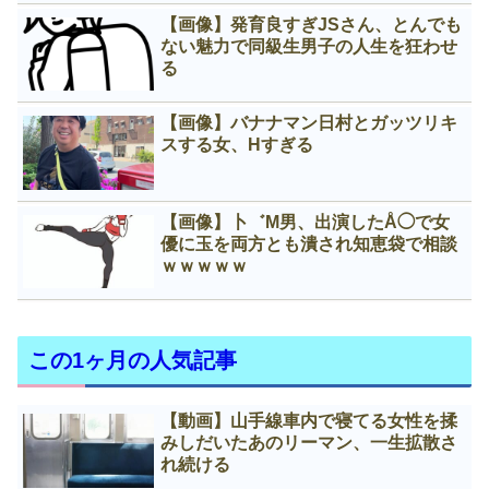
【画像】発育良すぎJSさん、とんでも
ない魅力で同級生男子の人生を狂わせ
る
【画像】バナナマン日村とガッツリキ
スする女、Нすぎる
【画像】卜゛M男、出演したÅ◯で女
優に玉を両方とも潰され知恵袋で相談
ｗｗｗｗｗ
この1ヶ月の人気記事
【動画】山手線車内で寝てる女性を揉
みしだいたあのリーマン、一生拡散さ
れ続ける