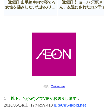
【動画】山手線車内で寝てる
【動画】氵ョ一パンJKさ
女性を揉みしだいたあのリー
ん、友達にされた力ン千ョ
マン、一生拡散され続ける
がなんか違う穴に入ってし
う😍
出典：
Twitter.com
1：
以下、＼(^o^)／でVIPがお送りします
：
2016/05/14(土) 17:46:59.413
ID:eCqS4kpld.net