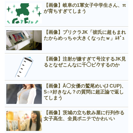
【画像】岐阜の1軍女子中学生さん、π
が育ちすぎてしまう
【画像】プリクラJK「彼氏に超もまれ
たからめっちゃ大きくなったｗ」ﾑｷﾞｭ
【画像】注射が嫌すぎて号泣するJK見
るとなぜこんなに千◯ピ𠂊するのか
【画像】Å◯女優の鷲尾めい(J CUP)、
S○☓好きなん？の質問に超正論で返し
てしまう
【画像】茨城の立ち飲み屋に行列作る
女子高生、全員ポニテでかわいい