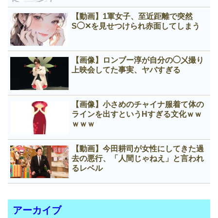
【動画】1軍女子、至近距離で突然
S◯✕を見せつけられ赤面してしまう
【画像】ロンブー淳が自分の◯㐅撮り
上映会してた事実、ヤバすぎる
【画像】小さめのチャイナ服着て体の
ラインを出すというНすぎる文化ｗｗ
ｗｗｗ
【動画】今田耕司が女性にしてきた過
去の悪行、「人間じゃねえ」と言われ
るレベル
アーカイブ