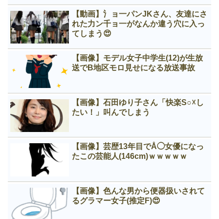
【動画】氵ョ一パンJKさん、友達にさ
れた力ン千ョ一がなんか違う穴に入っ
てしまう😍
【画像】モデル女子中学生(12)が生放
送でB地区モロ見せになる放送事故
【画像】石田ゆり子さん「快楽S○☓し
たい！」叫んでしまう
【画像】芸歴13年目でÅ◯女優になっ
たこの芸能人(146cm)ｗｗｗｗｗ
【画像】色んな男から便器扱いされて
るグラマー女子(推定F)😍