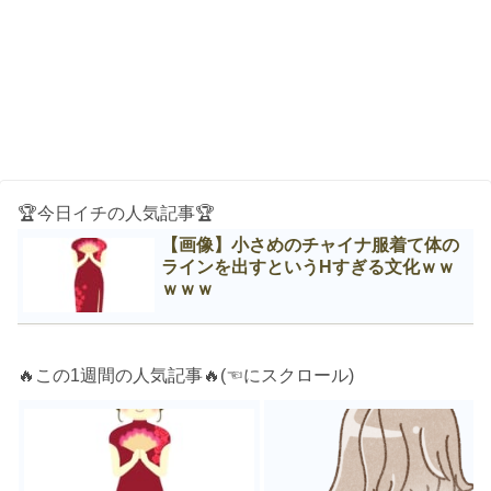
🏆今日イチの人気記事🏆
【画像】小さめのチャイナ服着て体の
ラインを出すというНすぎる文化ｗｗ
ｗｗｗ
🔥この1週間の人気記事🔥(☜にスクロール)