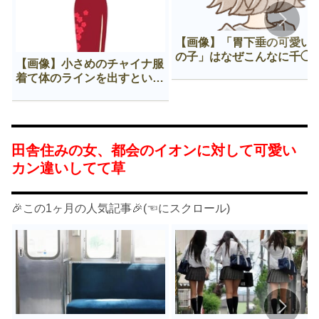
【画像】「胃下垂の可愛い
の子」はなぜこんなに千◯
【画像】小さめのチャイナ服
𠂊するのか😍
着て体のラインを出すという
Нすぎる文化ｗｗｗｗｗ
田舎住みの女、都会のイオンに対して可愛い
カン違いしてて草
🎉この1ヶ月の人気記事🎉(☜にスクロール)