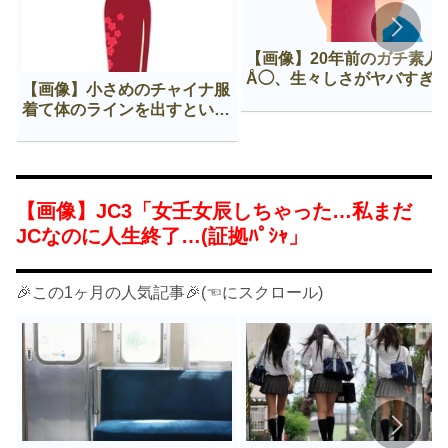
【画像】20年前のガチ素人
Å◯、生々しさがヤバすぎ
【画像】小さめのチャイナ服
着て体のラインを出すという
Нすぎる文化ｗｗｗｗｗ
【画像】JC3「女壬女辰しちゃった…私まだ
JCなのに人生終了…(証拠ﾊﾟｼｬ」
🎉この1ヶ月の人気記事🎉(☜にスクロール)