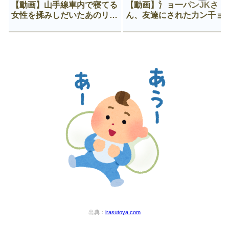
【動画】山手線車内で寝てる
【動画】氵ョ一パンJKさ
女性を揉みしだいたあのリー
ん、友達にされた力ン千ョ
マン、一生拡散され続ける
がなんか違う穴に入ってし
う😍
出典：
irasutoya.com