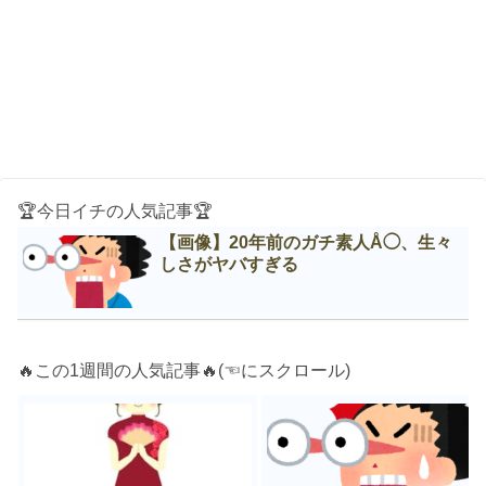
🏆今日イチの人気記事🏆
【画像】20年前のガチ素人Å◯、生々
しさがヤバすぎる
🔥この1週間の人気記事🔥(☜にスクロール)