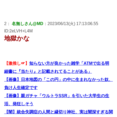
2：
名無しさん@MD
：2023/06/13(火) 17:13:06.55
ID:2eLVH+L4M
地獄かな
【激推し☞】
知らない方が良かった雑学「ATMで出る明
細書に『当たり』と記載されてることがある」
【画像】日本地図の「この円」の中に生まれなかった奴、
負け人生確定です
【画像】親ガチャ「ウルトラSSR」を引いた大学生の生
活、発狂しそう
【闇】統合失調症の人間と縁切り神社、実は闇深すぎる関