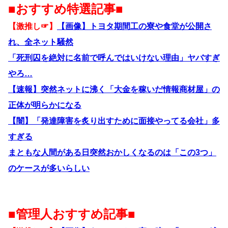
■おすすめ特選記事■
【激推し☞】
【画像】トヨタ期間工の寮や食堂が公開さ
れ、全ネット騒然
「死刑囚を絶対に名前で呼んではいけない理由」ヤバすぎ
やろ…
【速報】突然ネットに沸く「大金を稼いだ情報商材屋」の
正体が明らかになる
【闇】「発達障害を炙り出すために面接やってる会社」多
すぎる
まともな人間がある日突然おかしくなるのは「この3つ」
のケースが多いらしい
■管理人おすすめ記事■