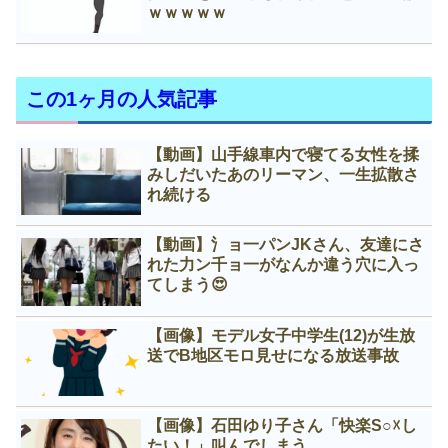
ｗｗｗｗｗ
この1ヶ月の人気記事
【動画】山手線車内で寝てる女性を揉
みしだいたあのリーマン、一生拡散さ
れ続ける
【動画】氵ョ一パンJKさん、友達にさ
れた力ン千ョ一がなんか違う穴に入っ
てしまう😍
【画像】モデル女子中学生(12)が生放
送でB地区モロ見せになる放送事故
【画像】石田ゆり子さん「快楽S○☓し
たい！」叫んでしまう