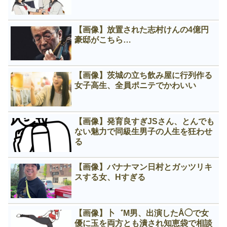
【画像】放置された志村けんの4億円
豪邸がこちら…
【画像】茨城の立ち飲み屋に行列作る
女子高生、全員ポニテでかわいい
【画像】発育良すぎJSさん、とんでも
ない魅力で同級生男子の人生を狂わせ
る
【画像】バナナマン日村とガッツリキ
スする女、Нすぎる
【画像】卜゛M男、出演したÅ◯で女
優に玉を両方とも潰され知恵袋で相談