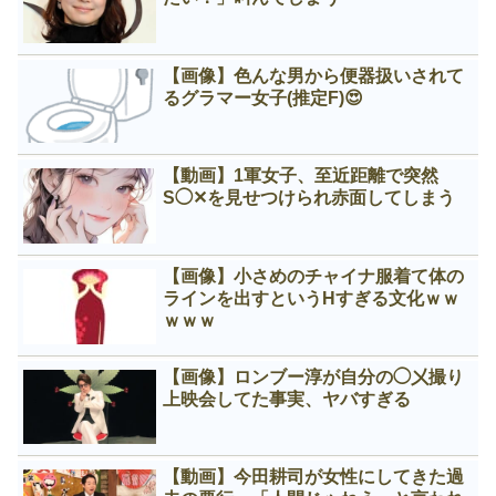
【画像】色んな男から便器扱いされて
るグラマー女子(推定F)😍
【動画】1軍女子、至近距離で突然
S◯✕を見せつけられ赤面してしまう
【画像】小さめのチャイナ服着て体の
ラインを出すというНすぎる文化ｗｗ
ｗｗｗ
【画像】ロンブー淳が自分の◯㐅撮り
上映会してた事実、ヤバすぎる
【動画】今田耕司が女性にしてきた過