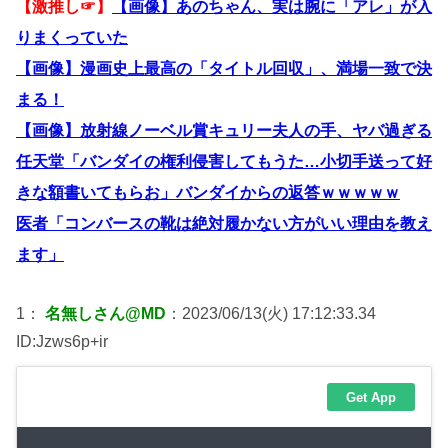
【激推し☞】
【画像】あのちゃん、実は腕に「アレ」が入
りまくっていた
【画像】漫画史上最高の「タイトル回収」、満場一致で決
まる！
【画像】放射線ノーベル賞キュリー夫人の手、ヤバ過ぎる
任天堂「バンダイの権利侵害してもうた…小切手送って好
きな額書いてもらお」バンダイからの返答ｗｗｗｗｗ
医者「コンバースの靴は絶対履かない方がいい理由を教え
ます」
1：
名無しさん@MD
：2023/06/13(火) 17:12:33.34
ID:Jzws6p+ir