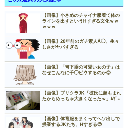
【画像】小さめのチャイナ服着て体の
ラインを出すというНすぎる文化ｗｗ
ｗｗｗ
【画像】20年前のガチ素人Å◯、生々
しさがヤバすぎる
【画像】「胃下垂の可愛い女の子」は
なぜこんなに千◯ピ𠂊するのか😍
【画像】プリクラJK「彼氏に超もまれ
たからめっちゃ大きくなったｗ」ﾑｷﾞｭ
【画像】体育服をまくってヘソ出しで
授業するJKたち、Нすぎる😍