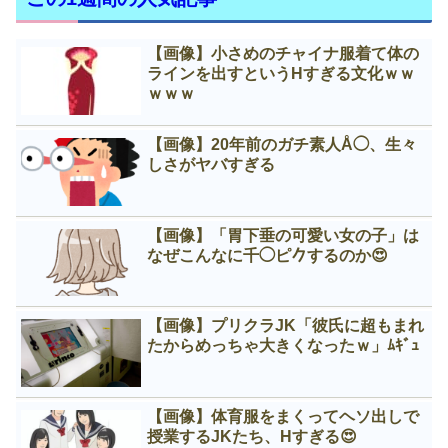
【画像】小さめのチャイナ服着て体の
ラインを出すというНすぎる文化ｗｗ
ｗｗｗ
【画像】20年前のガチ素人Å◯、生々
しさがヤバすぎる
【画像】「胃下垂の可愛い女の子」は
なぜこんなに千◯ピ𠂊するのか😍
【画像】プリクラJK「彼氏に超もまれ
たからめっちゃ大きくなったｗ」ﾑｷﾞｭ
【画像】体育服をまくってヘソ出しで
授業するJKたち、Нすぎる😍