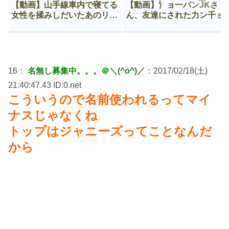
【動画】山手線車内で寝てる
【動画】氵ョ一パンJKさ
女性を揉みしだいたあのリー
ん、友達にされた力ン千ョ
マン、一生拡散され続ける
がなんか違う穴に入ってし
う😍
16：
名無し募集中。。。＠＼(^o^)／
：2017/02/18(土)
21:40:47.43 ID:0.net
こういうので名前使われるってマイ
ナスじゃなくね
トップはジャニーズってことなんだ
から