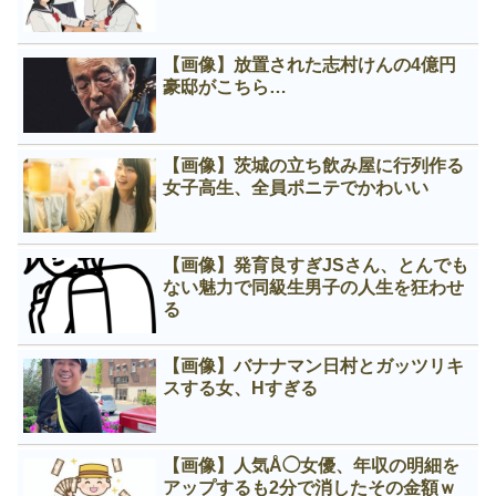
【画像】放置された志村けんの4億円
豪邸がこちら…
【画像】茨城の立ち飲み屋に行列作る
女子高生、全員ポニテでかわいい
【画像】発育良すぎJSさん、とんでも
ない魅力で同級生男子の人生を狂わせ
る
【画像】バナナマン日村とガッツリキ
スする女、Нすぎる
【画像】人気Å◯女優、年収の明細を
アップするも2分で消したその金額ｗ