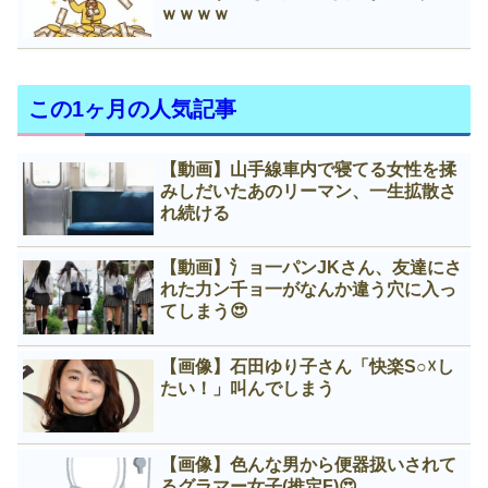
ｗｗｗｗ
この1ヶ月の人気記事
【動画】山手線車内で寝てる女性を揉
みしだいたあのリーマン、一生拡散さ
れ続ける
【動画】氵ョ一パンJKさん、友達にさ
れた力ン千ョ一がなんか違う穴に入っ
てしまう😍
【画像】石田ゆり子さん「快楽S○☓し
たい！」叫んでしまう
【画像】色んな男から便器扱いされて
るグラマー女子(推定F)😍