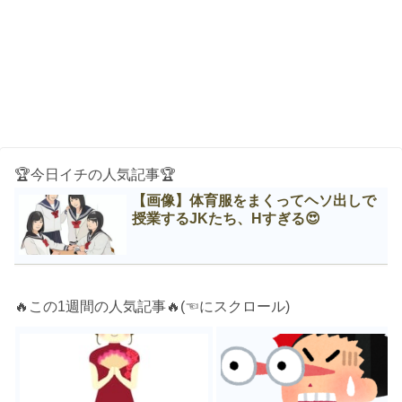
🏆今日イチの人気記事🏆
【画像】体育服をまくってヘソ出しで
授業するJKたち、Нすぎる😍
🔥この1週間の人気記事🔥(☜にスクロール)