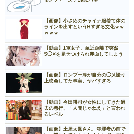
【画像】小さめのチャイナ服着て体の
ラインを出すというНすぎる文化ｗｗ
ｗｗｗ
【動画】1軍女子、至近距離で突然
S◯✕を見せつけられ赤面してしまう
【画像】ロンブー淳が自分の◯㐅撮り
上映会してた事実、ヤバすぎる
【動画】今田耕司が女性にしてきた過
去の悪行、「人間じゃねえ」と言われ
るレベル
【画像】土屋太鳳さん、犯罪者の前で