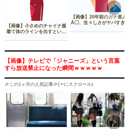
【画像】20年前のガチ素人
Å◯、生々しさがヤバすぎ
【画像】小さめのチャイナ服
着て体のラインを出すという
Нすぎる文化ｗｗｗｗｗ
【画像】テレビで「ジャニーズ」という言葉
すら放送禁止になった瞬間ｗｗｗｗｗ
🎉この1ヶ月の人気記事🎉(☜にスクロール)