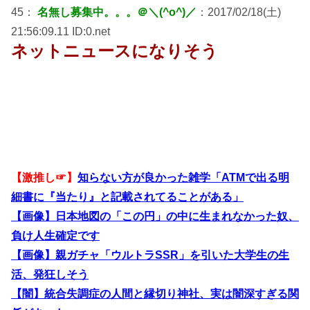
45：
名無し募集中。。。＠＼(^o^)／
：2017/02/18(土)
21:56:09.11 ID:0.net
ネットニュースになりそう
【激推し☞】
知らない方が良かった雑学「ATMで出る明
細書に『当たり』と記載されてることがある」
【画像】日本地図の「この円」の中に生まれなかった奴、
負け人生確定です
【画像】親ガチャ「ウルトラSSR」を引いた大学生の生
活、発狂しそう
【闇】統合失調症の人間と縁切り神社、実は闇深すぎる関