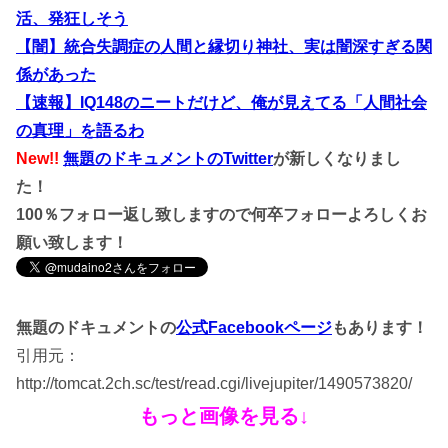
活、発狂しそう
【闇】統合失調症の人間と縁切り神社、実は闇深すぎる関
係があった
【速報】IQ148のニートだけど、俺が見えてる「人間社会
の真理」を語るわ
New!!
無題のドキュメントのTwitter
が新しくなりまし
た！
100％フォロー返し致しますので何卒フォローよろしくお
願い致します！
無題のドキュメントの
公式Facebookページ
もあります！
引用元：
http://tomcat.2ch.sc/test/read.cgi/livejupiter/1490573820/
もっと画像を見る↓