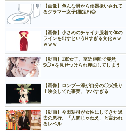
【画像】色んな男から便器扱いされて
るグラマー女子(推定F)😍
【画像】小さめのチャイナ服着て体の
ラインを出すというНすぎる文化ｗｗ
ｗｗｗ
【動画】1軍女子、至近距離で突然
S◯✕を見せつけられ赤面してしまう
【画像】ロンブー淳が自分の◯㐅撮り
上映会してた事実、ヤバすぎる
【動画】今田耕司が女性にしてきた過
去の悪行、「人間じゃねえ」と言われ
るレベル