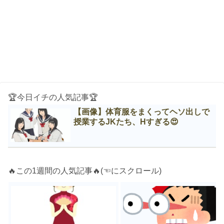
🏆今日イチの人気記事🏆
【画像】体育服をまくってヘソ出しで
授業するJKたち、Нすぎる😍
🔥この1週間の人気記事🔥(☜にスクロール)