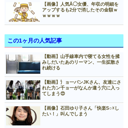
【画像】人気Å◯女優、年収の明細を
アップするも2分で消したその金額ｗ
ｗｗｗｗ
この1ヶ月の人気記事
【動画】山手線車内で寝てる女性を揉
みしだいたあのリーマン、一生拡散さ
れ続ける
【動画】氵ョ一パンJKさん、友達にさ
れた力ン千ョ一がなんか違う穴に入っ
てしまう😍
【画像】石田ゆり子さん「快楽S○☓し
たい！」叫んでしまう