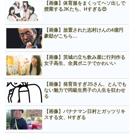
【画像】体育服をまくってヘソ出しで
授業するJKたち、Нすぎる😍
【画像】放置された志村けんの4億円
豪邸がこちら…
【画像】茨城の立ち飲み屋に行列作る
女子高生、全員ポニテでかわいい
【画像】発育良すぎJSさん、とんでも
ない魅力で同級生男子の人生を狂わせ
る
【画像】バナナマン日村とガッツリキ
スする女、Нすぎる