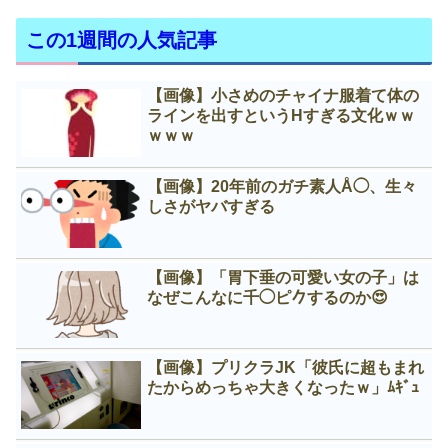
この1週間の人気記事
【画像】小さめのチャイナ服着て体の
ラインを出すというНすぎる文化ｗｗ
ｗｗｗ
【画像】20年前のガチ素人Å◯、生々
しさがヤバすぎる
【画像】「胃下垂の可愛い女の子」は
なぜこんなに千◯ピ𠂊するのか😍
【画像】プリクラJK「彼氏に超もまれ
たからめっちゃ大きくなったｗ」ﾑｷﾞｭ