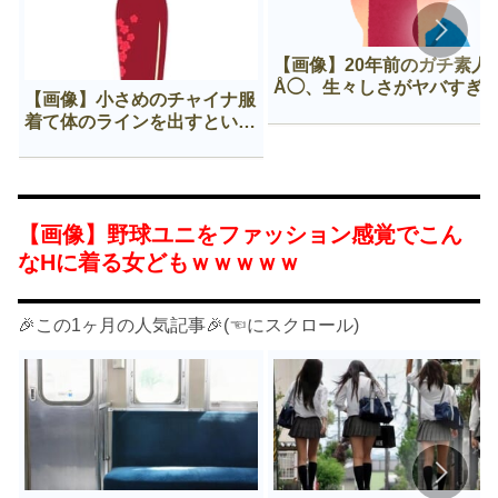
【画像】20年前のガチ素人
Å◯、生々しさがヤバすぎ
【画像】小さめのチャイナ服
着て体のラインを出すという
Нすぎる文化ｗｗｗｗｗ
【画像】野球ユニをファッション感覚でこん
なHに着る女どもｗｗｗｗｗ
🎉この1ヶ月の人気記事🎉(☜にスクロール)