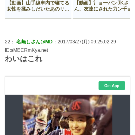
【動画】山手線車内で寝てる
【動画】氵ョ一パンJKさ
女性を揉みしだいたあのリー
ん、友達にされた力ン千ョ
マン、一生拡散され続ける
がなんか違う穴に入ってし
う😍
22：
名無しさん@MD
：2017/03/27(月) 09:25:02.29
ID:sMECRmKya.net
わいはこれ