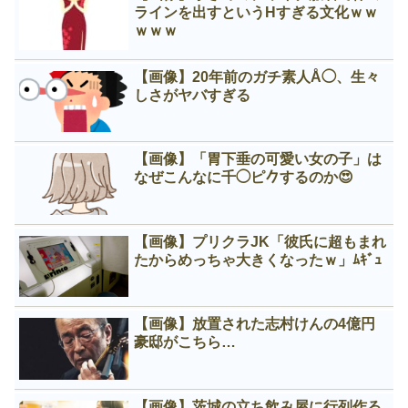
ラインを出すというНすぎる文化ｗｗ
ｗｗｗ
【画像】20年前のガチ素人Å◯、生々
しさがヤバすぎる
【画像】「胃下垂の可愛い女の子」は
なぜこんなに千◯ピ𠂊するのか😍
【画像】プリクラJK「彼氏に超もまれ
たからめっちゃ大きくなったｗ」ﾑｷﾞｭ
【画像】放置された志村けんの4億円
豪邸がこちら…
【画像】茨城の立ち飲み屋に行列作る