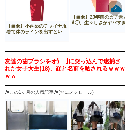
【画像】20年前のガチ素人
Å◯、生々しさがヤバすぎ
【画像】小さめのチャイナ服
着て体のラインを出すという
Нすぎる文化ｗｗｗｗｗ
友達の歯ブラシをオ氵刂に突っ込んで逮捕さ
れた女子大生(18)、顔と名前を晒されるｗｗｗ
ｗｗ
🎉この1ヶ月の人気記事🎉(☜にスクロール)