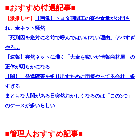
■おすすめ特選記事■
【激推し☞】
【画像】トヨタ期間工の寮や食堂が公開さ
れ、全ネット騒然
「死刑囚を絶対に名前で呼んではいけない理由」ヤバすぎ
やろ…
【速報】突然ネットに沸く「大金を稼いだ情報商材屋」の
正体が明らかになる
【闇】「発達障害を炙り出すために面接やってる会社」多
すぎる
まともな人間がある日突然おかしくなるのは「この3つ」
のケースが多いらしい
■管理人おすすめ記事■