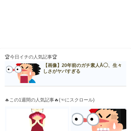
🏆今日イチの人気記事🏆
【画像】20年前のガチ素人Å◯、生々
しさがヤバすぎる
🔥この1週間の人気記事🔥(☜にスクロール)