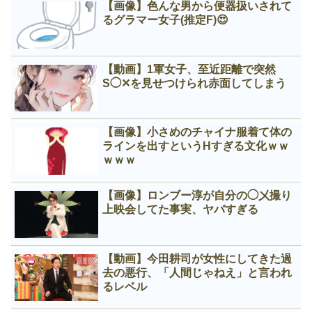
【画像】色んな男から便器扱いされて
るグラマー女子(推定F)😍
【動画】1軍女子、至近距離で突然
S◯✕を見せつけられ赤面してしまう
【画像】小さめのチャイナ服着て体の
ラインを出すというНすぎる文化ｗｗ
ｗｗｗ
【画像】ロンブー淳が自分の◯㐅撮り
上映会してた事実、ヤバすぎる
【動画】今田耕司が女性にしてきた過
去の悪行、「人間じゃねえ」と言われ
るレベル