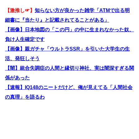
【激推し☞】
知らない方が良かった雑学「ATMで出る明
細書に『当たり』と記載されてることがある」
【画像】日本地図の「この円」の中に生まれなかった奴、
負け人生確定です
【画像】親ガチャ「ウルトラSSR」を引いた大学生の生
活、発狂しそう
【闇】統合失調症の人間と縁切り神社、実は闇深すぎる関
係があった
【速報】IQ148のニートだけど、俺が見えてる「人間社会
の真理」を語るわ