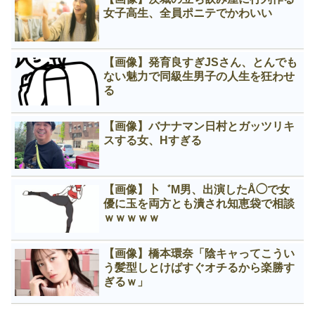
女子高生、全員ポニテでかわいい
【画像】発育良すぎJSさん、とんでも
ない魅力で同級生男子の人生を狂わせ
る
【画像】バナナマン日村とガッツリキ
スする女、Нすぎる
【画像】卜゛M男、出演したÅ◯で女
優に玉を両方とも潰され知恵袋で相談
ｗｗｗｗｗ
【画像】橋本環奈「陰キャってこうい
う髪型しとけばすぐオチるから楽勝す
ぎるｗ」