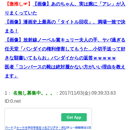
【激推し☞】
【画像】あのちゃん、実は腕に「アレ」が入
りまくっていた
【画像】漫画史上最高の「タイトル回収」、満場一致で決
まる！
【画像】放射線ノーベル賞キュリー夫人の手、ヤバ過ぎる
任天堂「バンダイの権利侵害してもうた…小切手送って好
きな額書いてもらお」バンダイからの返答ｗｗｗｗｗ
医者「コンバースの靴は絶対履かない方がいい理由を教え
ます」
1：
名無し募集中。。。
：2017/11/03(金) 09:39:33.63
ID:0.net