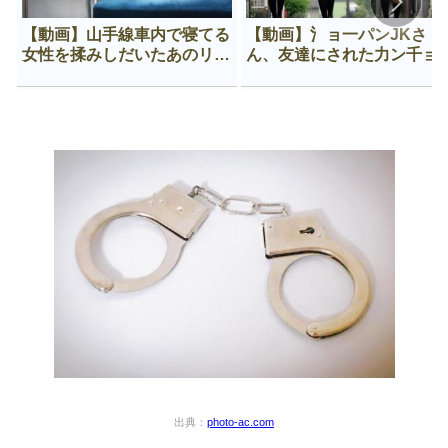
【動画】山手線車内で寝てる
【動画】氵ョ一パンJKさ
女性を揉みしだいたあのリー
ん、友達にされた力ン千ョ
マン、一生拡散され続ける
がなんか違う穴に入ってし
う😍
出典：
photo-ac.com