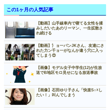
この1ヶ月の人気記事
【動画】山手線車内で寝てる女性を揉
みしだいたあのリーマン、一生拡散さ
れ続ける
【動画】氵ョ一パンJKさん、友達にさ
れた力ン千ョ一がなんか違う穴に入っ
てしまう😍
【画像】モデル女子中学生(12)が生放
送でB地区モロ見せになる放送事故
【画像】石田ゆり子さん「快楽S○☓し
たい！」叫んでしまう