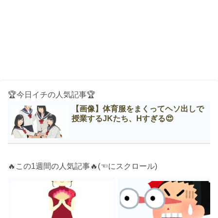
🏆今日イチの人気記事🏆
【画像】体育服をまくってヘソ出しで
授業するJKたち、Нすぎる😍
🔥この1週間の人気記事🔥(☜にスクロール)