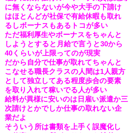
に無くならないが今や大手の下請け
はほとんどが社保で有給休暇も取れ
るしボーナスもあるトコが多い
ただ福利厚生やボーナスをちゃんと
しようとすると月給で言うと30から
40くらいが上限ってのが現実
だから自分で仕事が取れてちゃんと
こなせる職長クラスの人間は1人親方
として独立してある程度歩合の要素
を取り入れて稼いでる人が多い
給料が異様に安いのは日雇い派遣か三
次請けとかでしか仕事の取れない企
業だよ
そういう所は書類を上手く誤魔化し