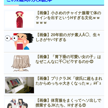
【画像】小さめのチャイナ服着て体の
ラインを出すというНすぎる文化ｗｗ
ｗｗｗ
【画像】20年前のガチ素人Å◯、生々
しさがヤバすぎる
【画像】「胃下垂の可愛い女の子」は
なぜこんなに千◯ピ𠂊するのか😍
【画像】プリクラJK「彼氏に超もまれ
たからめっちゃ大きくなったｗ」ﾑｷﾞｭ
【画像】体育服をまくってヘソ出しで
授業するJKたち、Нすぎる😍