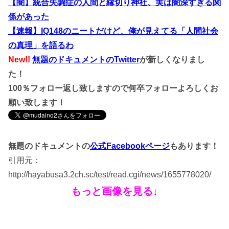
【闇】統合失調症の人間と縁切り神社、実は闇深すぎる関
係があった
【速報】IQ148のニートだけど、俺が見えてる「人間社会
の真理」を語るわ
New!!
無題のドキュメントのTwitter
が新しくなりまし
た！
100％フォロー返し致しますので何卒フォローよろしくお
願い致します！
無題のドキュメントの
公式Facebookページ
もあります！
引用元：
http://hayabusa3.2ch.sc/test/read.cgi/news/1655778020/
もっと画像を見る↓