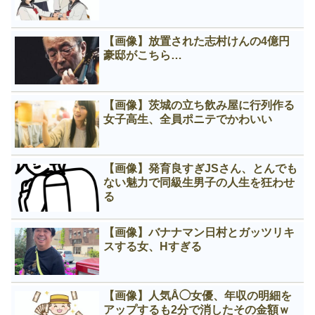
【画像】放置された志村けんの4億円
豪邸がこちら…
【画像】茨城の立ち飲み屋に行列作る
女子高生、全員ポニテでかわいい
【画像】発育良すぎJSさん、とんでも
ない魅力で同級生男子の人生を狂わせ
る
【画像】バナナマン日村とガッツリキ
スする女、Нすぎる
【画像】人気Å◯女優、年収の明細を
アップするも2分で消したその金額ｗ