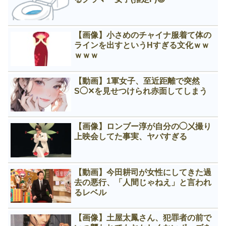
【画像】小さめのチャイナ服着て体の
ラインを出すというНすぎる文化ｗｗ
ｗｗｗ
【動画】1軍女子、至近距離で突然
S◯✕を見せつけられ赤面してしまう
【画像】ロンブー淳が自分の◯㐅撮り
上映会してた事実、ヤバすぎる
【動画】今田耕司が女性にしてきた過
去の悪行、「人間じゃねえ」と言われ
るレベル
【画像】土屋太鳳さん、犯罪者の前で