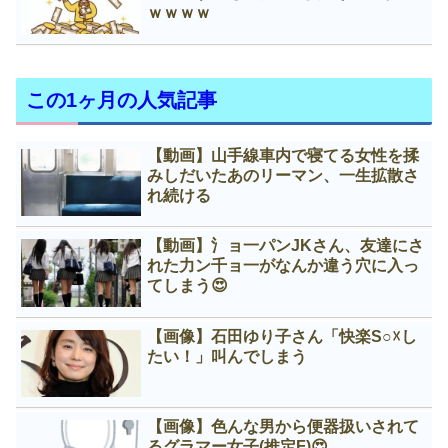
ｗｗｗｗ
この1ヶ月の人気記事
【動画】山手線車内で寝てる女性を揉
みしだいたあのリーマン、一生拡散さ
れ続ける
【動画】氵ョ一パンJKさん、友達にさ
れた力ン千ョ一がなんか違う穴に入っ
てしまう😍
【画像】石田ゆり子さん「快楽S○☓し
たい！」叫んでしまう
【画像】色んな男から便器扱いされて
るグラマー女子(推定F)😍