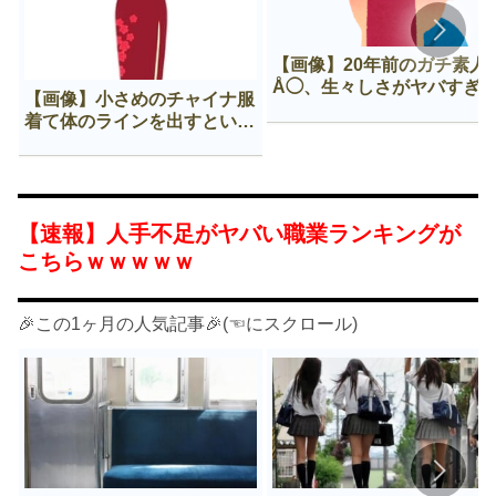
【画像】20年前のガチ素人
Å◯、生々しさがヤバすぎ
【画像】小さめのチャイナ服
着て体のラインを出すという
Нすぎる文化ｗｗｗｗｗ
【速報】人手不足がヤバい職業ランキングが
こちらｗｗｗｗｗ
🎉この1ヶ月の人気記事🎉(☜にスクロール)