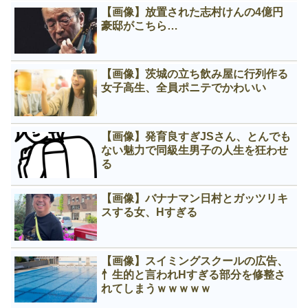
【画像】放置された志村けんの4億円
豪邸がこちら…
【画像】茨城の立ち飲み屋に行列作る
女子高生、全員ポニテでかわいい
【画像】発育良すぎJSさん、とんでも
ない魅力で同級生男子の人生を狂わせ
る
【画像】バナナマン日村とガッツリキ
スする女、Нすぎる
【画像】スイミングスクールの広告、
忄生的と言われНすぎる部分を修整さ
れてしまうｗｗｗｗｗ