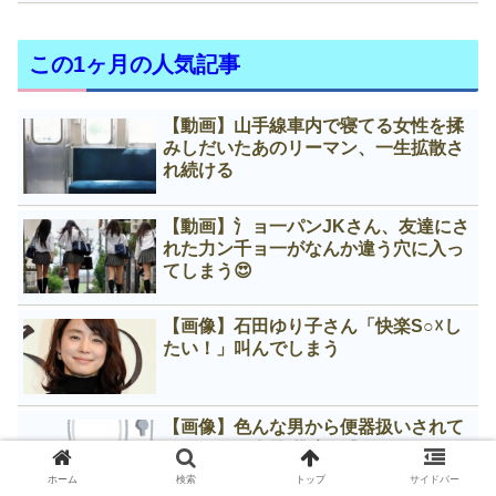
この1ヶ月の人気記事
【動画】山手線車内で寝てる女性を揉
みしだいたあのリーマン、一生拡散さ
れ続ける
【動画】氵ョ一パンJKさん、友達にさ
れた力ン千ョ一がなんか違う穴に入っ
てしまう😍
【画像】石田ゆり子さん「快楽S○☓し
たい！」叫んでしまう
【画像】色んな男から便器扱いされて
るグラマー女子(推定F)😍
ホーム
検索
トップ
サイドバー