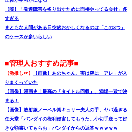
正体が明らかになる
【闇】「発達障害を炙り出すために面接やってる会社」多
すぎる
まともな人間がある日突然おかしくなるのは「この3つ」
のケースが多いらしい
■管理人おすすめ記事■
【激推し☞】
【画像】あのちゃん、実は腕に「アレ」が入
りまくっていた
【画像】漫画史上最高の「タイトル回収」、満場一致で決
まる！
【画像】放射線ノーベル賞キュリー夫人の手、ヤバ過ぎる
任天堂「バンダイの権利侵害してもうた…小切手送って好
きな額書いてもらお」バンダイからの返答ｗｗｗｗｗ