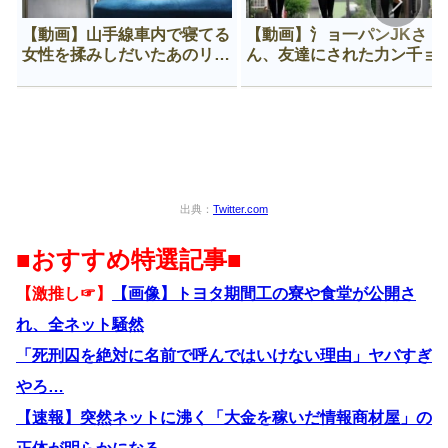
【動画】山手線車内で寝てる
【動画】氵ョ一パンJKさ
女性を揉みしだいたあのリー
ん、友達にされた力ン千ョ
マン、一生拡散され続ける
がなんか違う穴に入ってし
う😍
出典：
Twitter.com
■おすすめ特選記事■
【激推し☞】
【画像】トヨタ期間工の寮や食堂が公開さ
れ、全ネット騒然
「死刑囚を絶対に名前で呼んではいけない理由」ヤバすぎ
やろ…
【速報】突然ネットに沸く「大金を稼いだ情報商材屋」の