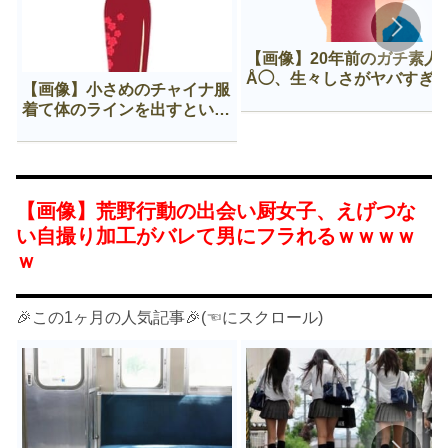
【画像】20年前のガチ素人
Å◯、生々しさがヤバすぎ
【画像】小さめのチャイナ服
着て体のラインを出すという
Нすぎる文化ｗｗｗｗｗ
【画像】荒野行動の出会い厨女子、えげつな
い自撮り加工がバレて男にフラれるｗｗｗｗ
ｗ
🎉この1ヶ月の人気記事🎉(☜にスクロール)