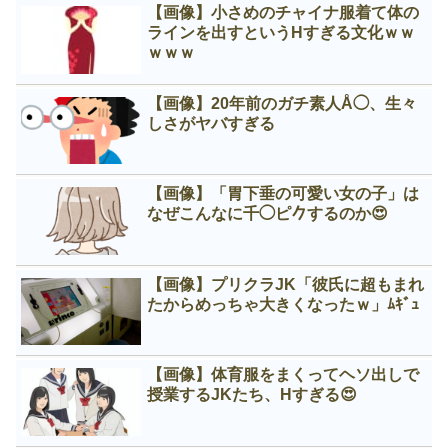
【画像】小さめのチャイナ服着て体の
ラインを出すというНすぎる文化ｗｗ
ｗｗｗ
【画像】20年前のガチ素人Å◯、生々
しさがヤバすぎる
【画像】「胃下垂の可愛い女の子」は
なぜこんなに千◯ピ𠂊するのか😍
【画像】プリクラJK「彼氏に超もまれ
たからめっちゃ大きくなったｗ」ﾑｷﾞｭ
【画像】体育服をまくってヘソ出しで
授業するJKたち、Нすぎる😍