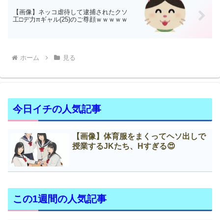
【画像】ネッコ虐待して逮捕されたクソ
工□デ力πギャル(25)のご尊顔ｗｗｗｗｗ
ホーム
見る
今日イチの人気記事
【画像】体育服をまくってヘソ出しで
授業するJKたち、Нすぎる😍
この1週間の人気記事