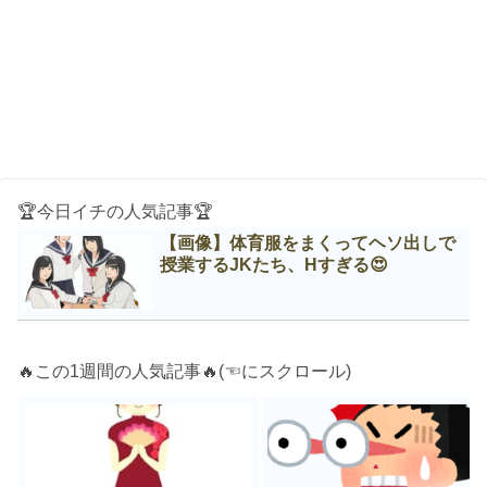
🏆今日イチの人気記事🏆
【画像】体育服をまくってヘソ出しで
授業するJKたち、Нすぎる😍
🔥この1週間の人気記事🔥(☜にスクロール)