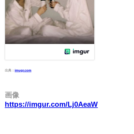
出典：
imugr.com
画像
https://imgur.com/Lj0AeaW