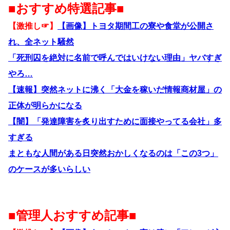
■おすすめ特選記事■
【激推し☞】
【画像】トヨタ期間工の寮や食堂が公開さ
れ、全ネット騒然
「死刑囚を絶対に名前で呼んではいけない理由」ヤバすぎ
やろ…
【速報】突然ネットに沸く「大金を稼いだ情報商材屋」の
正体が明らかになる
【闇】「発達障害を炙り出すために面接やってる会社」多
すぎる
まともな人間がある日突然おかしくなるのは「この3つ」
のケースが多いらしい
■管理人おすすめ記事■