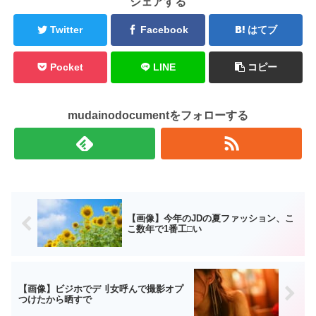
シェアする
Twitter
Facebook
はてブ
Pocket
LINE
コピー
mudainodocumentをフォローする
【画像】今年のJDの夏ファッション、こ
こ数年で1番工□い
【画像】ビジホでデ刂女呼んで撮影オプ
つけたから晒すで