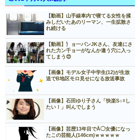
【動画】山手線車内で寝てる女性を揉
みしだいたあのリーマン、一生拡散さ
れ続ける
【動画】氵ョ一パンJKさん、友達にさ
れた力ン千ョ一がなんか違う穴に入っ
てしまう😍
【画像】モデル女子中学生(12)が生放
送でB地区モロ見せになる放送事故
【画像】石田ゆり子さん「快楽S○☓し
たい！」叫んでしまう
【画像】芸歴13年目でÅ◯女優になっ
たこの芸能人(146cm)ｗｗｗｗｗ