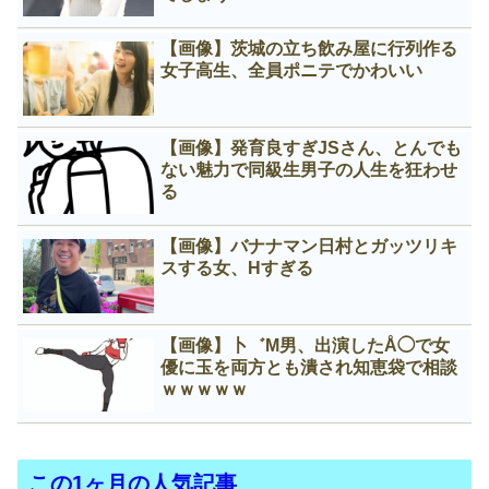
【画像】茨城の立ち飲み屋に行列作る
女子高生、全員ポニテでかわいい
【画像】発育良すぎJSさん、とんでも
ない魅力で同級生男子の人生を狂わせ
る
【画像】バナナマン日村とガッツリキ
スする女、Нすぎる
【画像】卜゛M男、出演したÅ◯で女
優に玉を両方とも潰され知恵袋で相談
ｗｗｗｗｗ
この1ヶ月の人気記事