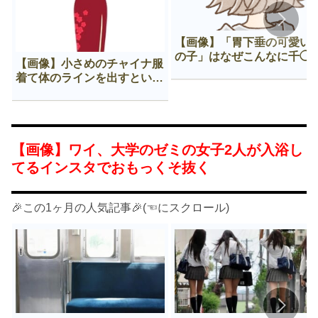
【画像】「胃下垂の可愛い
の子」はなぜこんなに千◯
【画像】小さめのチャイナ服
𠂊するのか😍
着て体のラインを出すという
Нすぎる文化ｗｗｗｗｗ
【画像】ワイ、大学のゼミの女子2人が入浴し
てるインスタでおもっくそ抜く
🎉この1ヶ月の人気記事🎉(☜にスクロール)