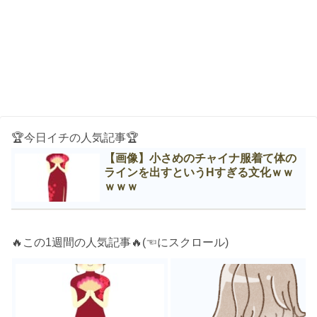
🏆今日イチの人気記事🏆
【画像】小さめのチャイナ服着て体の
ラインを出すというНすぎる文化ｗｗ
ｗｗｗ
🔥この1週間の人気記事🔥(☜にスクロール)