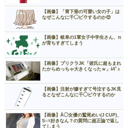
【画像】「胃下垂の可愛い女の子」は
なぜこんなに千◯ピ𠂊するのか😍
【画像】岐阜の1軍女子中学生さん、π
が育ちすぎてしまう
【画像】プリクラJK「彼氏に超もまれ
たからめっちゃ大きくなったｗ」ﾑｷﾞｭ
【画像】注射が嫌すぎて号泣するJK見
るとなぜこんなに千◯ピ𠂊するのか
【画像】Å◯女優の鷲尾めい(J CUP)、
S○☓好きなん？の質問に超正論で返し
てしまう