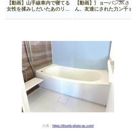
【動画】山手線車内で寝てる
【動画】氵ョ一パンJKさ
女性を揉みしだいたあのリー
ん、友達にされた力ン千ョ
マン、一生拡散され続ける
がなんか違う穴に入ってし
う😍
出典：
https://thumb.photo-ac.com/