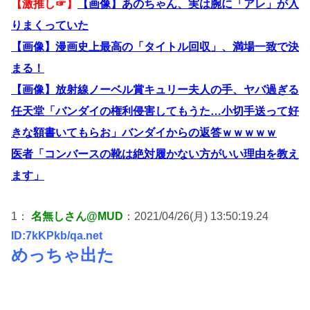
【激推し☞】
【画像】あのちゃん、実は腕に「アレ」が入
りまくっていた
【画像】漫画史上最高の「タイトル回収」、満場一致で決
まる！
【画像】放射線ノーベル賞キュリー夫人の手、ヤバ過ぎる
任天堂「バンダイの権利侵害してもうた…小切手送って好
きな額書いてもらお」バンダイからの返答ｗｗｗｗｗ
医者「コンバースの靴は絶対履かない方がいい理由を教え
ます」
1：
名無しさん@MUD
：2021/04/26(月) 13:50:19.24
ID:7kKPkb/qa.net
めっちゃ出た