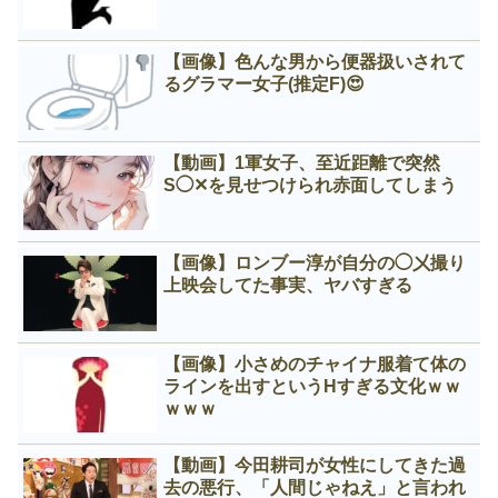
【画像】色んな男から便器扱いされて
るグラマー女子(推定F)😍
【動画】1軍女子、至近距離で突然
S◯✕を見せつけられ赤面してしまう
【画像】ロンブー淳が自分の◯㐅撮り
上映会してた事実、ヤバすぎる
【画像】小さめのチャイナ服着て体の
ラインを出すというНすぎる文化ｗｗ
ｗｗｗ
【動画】今田耕司が女性にしてきた過
去の悪行、「人間じゃねえ」と言われ