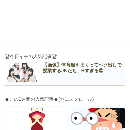
🏆今日イチの人気記事🏆
【画像】体育服をまくってヘソ出しで
授業するJKたち、Нすぎる😍
🔥この1週間の人気記事🔥(☜にスクロール)