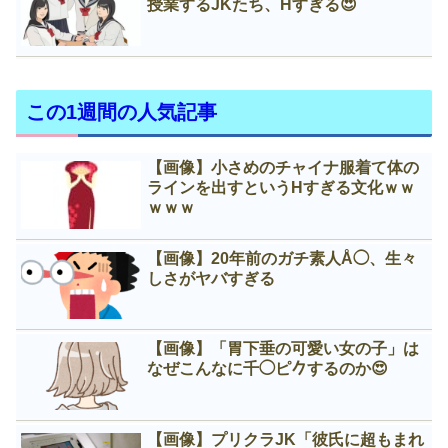
授業するJKたち、Нすぎる😍
この1週間の人気記事
【画像】小さめのチャイナ服着て体の
ラインを出すというНすぎる文化ｗｗ
ｗｗｗ
【画像】20年前のガチ素人Å◯、生々
しさがヤバすぎる
【画像】「胃下垂の可愛い女の子」は
なぜこんなに千◯ピ𠂊するのか😍
【画像】プリクラJK「彼氏に超もまれ