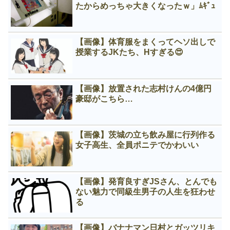
たからめっちゃ大きくなったｗ」ﾑｷﾞｭ
【画像】体育服をまくってヘソ出しで
授業するJKたち、Нすぎる😍
【画像】放置された志村けんの4億円
豪邸がこちら…
【画像】茨城の立ち飲み屋に行列作る
女子高生、全員ポニテでかわいい
【画像】発育良すぎJSさん、とんでも
ない魅力で同級生男子の人生を狂わせ
る
【画像】バナナマン日村とガッツリキ