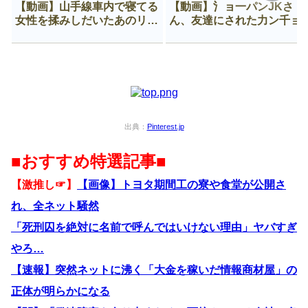
【動画】山手線車内で寝てる
【動画】氵ョ一パンJKさ
女性を揉みしだいたあのリー
ん、友達にされた力ン千ョ
マン、一生拡散され続ける
がなんか違う穴に入ってし
う😍
出典：
Pinterest.jp
■おすすめ特選記事■
【激推し☞】
【画像】トヨタ期間工の寮や食堂が公開さ
れ、全ネット騒然
「死刑囚を絶対に名前で呼んではいけない理由」ヤバすぎ
やろ…
【速報】突然ネットに沸く「大金を稼いだ情報商材屋」の
正体が明らかになる