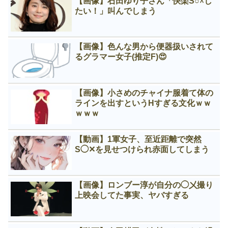
【画像】石田ゆり子さん「快楽S○☓し
たい！」叫んでしまう
【画像】色んな男から便器扱いされて
るグラマー女子(推定F)😍
【画像】小さめのチャイナ服着て体の
ラインを出すというНすぎる文化ｗｗ
ｗｗｗ
【動画】1軍女子、至近距離で突然
S◯✕を見せつけられ赤面してしまう
【画像】ロンブー淳が自分の◯㐅撮り
上映会してた事実、ヤバすぎる