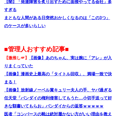
【闇】「発達障害を炙り出すために面接やってる会社」多
すぎる
まともな人間がある日突然おかしくなるのは「この3つ」
のケースが多いらしい
■管理人おすすめ記事■
【激推し☞】
【画像】あのちゃん、実は腕に「アレ」が入
りまくっていた
【画像】漫画史上最高の「タイトル回収」、満場一致で決
まる！
【画像】放射線ノーベル賞キュリー夫人の手、ヤバ過ぎる
任天堂「バンダイの権利侵害してもうた…小切手送って好
きな額書いてもらお」バンダイからの返答ｗｗｗｗｗ
医者「コンバースの靴は絶対履かない方がいい理由を教え