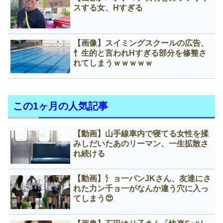
スする女、Нすぎる
【画像】スイミングスクールの広告、
忄生的と言われНすぎる部分を修整さ
れてしまうｗｗｗｗｗ
この1ヶ月の人気記事
【動画】山手線車内で寝てる女性を揉
みしだいたあのリーマン、一生拡散さ
れ続ける
【動画】氵ョ一パンJKさん、友達にさ
れた力ン千ョ一がなんか違う穴に入っ
てしまう😍