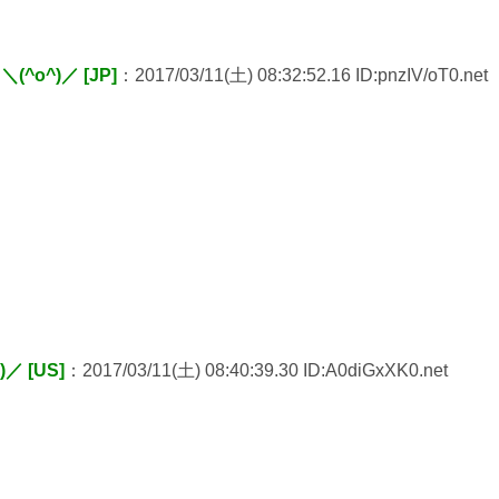
^o^)／ [JP]
：2017/03/11(土) 08:32:52.16 ID:pnzIV/oT0.net
 [US]
：2017/03/11(土) 08:40:39.30 ID:A0diGxXK0.net