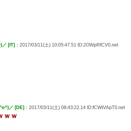
 [IT]
：2017/03/11(土) 10:05:47.51 ID:2OWpRfCV0.net
)／ [DE]
：2017/03/11(土) 08:43:22.14 ID:fCWtVApT0.net
ｗｗｗ