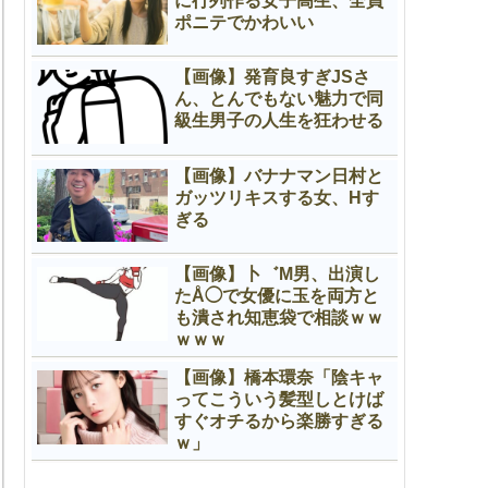
に行列作る女子高生、全員
子さん「快
【画像】色んな男から便器扱
【動画】1軍女子
ポニテでかわいい
」叫んでしま
いされてるグラマー女子(推
で突然S◯✕を見
定F)😍
赤面してしまう
【画像】発育良すぎJSさ
ん、とんでもない魅力で同
級生男子の人生を狂わせる
【画像】バナナマン日村と
ガッツリキスする女、Нす
ぎる
【画像】卜゛M男、出演し
たÅ◯で女優に玉を両方と
も潰され知恵袋で相談ｗｗ
ｗｗｗ
【画像】橋本環奈「陰キャ
ってこういう髪型しとけば
すぐオチるから楽勝すぎる
ｗ」