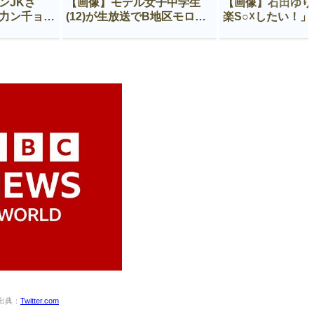
ンJKさ
【画像】モデル女子中学生
【画像】石田ゆり
力ン千ョ一
(12)が生放送でB地区モロ見
楽S○☓したい！
入ってしま
せになる放送事故
う
出典：
Twitter.com