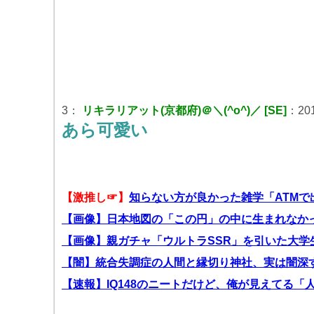
3：
リキラリアット(京都府)＠＼(^o^)／ [SE]
：201
あら可愛い
【激推し☞】
知らない方が良かった雑学「ATM
【画像】日本地図の「この円」の中に生まれなか
【画像】親ガチャ「ウルトラSSR」を引いた大学
【闇】統合失調症の人間と縁切り神社、実は闇深
【速報】IQ148のニートだけど、俺が見えてる「