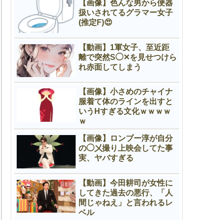
【画像】色んな男から便器
扱いされてるグラマー女子
(推定F)😍
【動画】1軍女子、至近距
離で突然S◯✕を見せつけら
れ赤面してしまう
【画像】小さめのチャイナ
服着て体のラインを出すと
いうНすぎる文化ｗｗｗｗ
ｗ
【画像】ロンブー淳が自分
の◯㐅撮り上映会してた事
実、ヤバすぎる
【動画】今田耕司が女性に
してきた過去の悪行、「人
間じゃねえ」と言われるレ
ベル