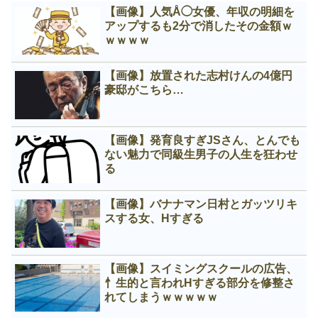
【画像】人気Å◯女優、年収の明細を
アップするも2分で消したその金額ｗ
ｗｗｗｗ
【画像】放置された志村けんの4億円
豪邸がこちら…
【画像】発育良すぎJSさん、とんでも
ない魅力で同級生男子の人生を狂わせ
る
【画像】バナナマン日村とガッツリキ
スする女、Нすぎる
【画像】スイミングスクールの広告、
忄生的と言われНすぎる部分を修整さ
れてしまうｗｗｗｗｗ