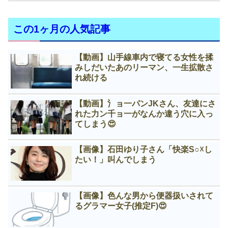
この1ヶ月の人気記事
【動画】山手線車内で寝てる女性を揉
みしだいたあのリーマン、一生拡散さ
れ続ける
【動画】氵ョ一パンJKさん、友達にさ
れた力ン千ョ一がなんか違う穴に入っ
てしまう😍
【画像】石田ゆり子さん「快楽S○☓し
たい！」叫んでしまう
【画像】色んな男から便器扱いされて
るグラマー女子(推定F)😍