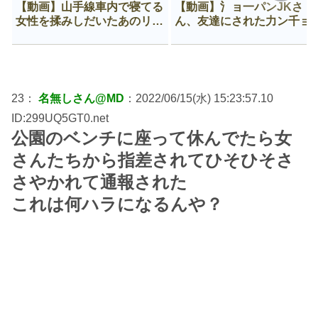
【動画】山手線車内で寝てる
【動画】氵ョ一パンJKさ
女性を揉みしだいたあのリー
ん、友達にされた力ン千ョ
マン、一生拡散され続ける
がなんか違う穴に入ってし
う😍
23：
名無しさん@MD
：2022/06/15(水) 15:23:57.10
ID:299UQ5GT0.net
公園のベンチに座って休んでたら女
さんたちから指差されてひそひそさ
さやかれて通報された
これは何ハラになるんや？