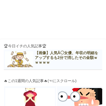
🏆今日イチの人気記事🏆
【画像】人気Å◯女優、年収の明細を
アップするも2分で消したその金額ｗ
ｗｗｗｗ
🔥この1週間の人気記事🔥(☜にスクロール)