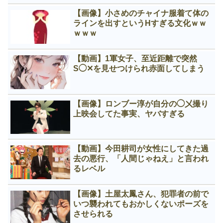
【画像】小さめのチャイナ服着て体の
ラインを出すというНすぎる文化ｗｗ
ｗｗｗ
【動画】1軍女子、至近距離で突然
S◯✕を見せつけられ赤面してしまう
【画像】ロンブー淳が自分の◯㐅撮り
上映会してた事実、ヤバすぎる
【動画】今田耕司が女性にしてきた過
去の悪行、「人間じゃねえ」と言われ
るレベル
【画像】土屋太鳳さん、犯罪者の前で
いつ襲われてもおかしくないポーズを
させられる