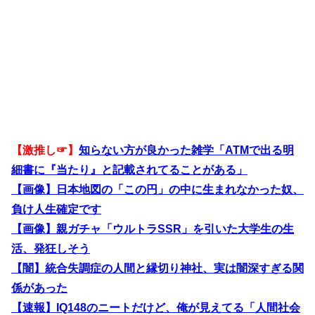
【激推し☞】
知らない方が良かった雑学「ATMで出る明
細書に『当たり』と記載されてることがある」
【画像】日本地図の「この円」の中に生まれなかった奴、
負け人生確定です
【画像】親ガチャ「ウルトラSSR」を引いた大学生の生
活、発狂しそう
【闇】統合失調症の人間と縁切り神社、実は闇深すぎる関
係があった
【速報】IQ148のニートだけど、俺が見えてる「人間社会