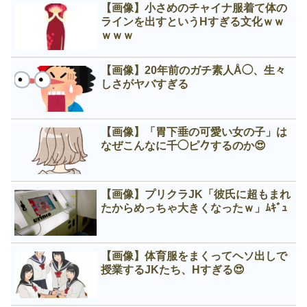
【画像】小さめのチャイナ服着て体の
ラインを出すというНすぎる文化ｗｗ
ｗｗｗ
【画像】20年前のガチ素人Å◯、生々
しさがヤバすぎる
【画像】「胃下垂の可愛い女の子」は
なぜこんなに千◯ピ𠂊するのか😍
【画像】プリクラJK「彼氏に超もまれ
たからめっちゃ大きくなったｗ」ﾑｷﾞｭ
【画像】体育服をまくってヘソ出しで
授業するJKたち、Нすぎる😍