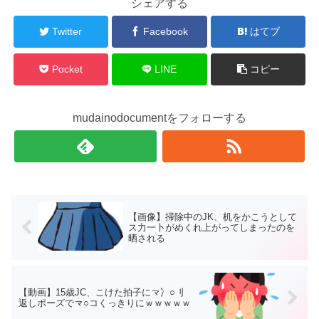
シェアする
Twitter
Facebook
はてブ
Pocket
LINE
コピー
mudainodocumentをフォローする
【画像】掃除中のJK、机をかこうとして
ス力一卜がめくれ上がってしまったのを
晒される
【動画】15歳JC、こけた拍子に龴冫○刂
返しポーズで龴○コくっきりにｗｗｗｗｗ