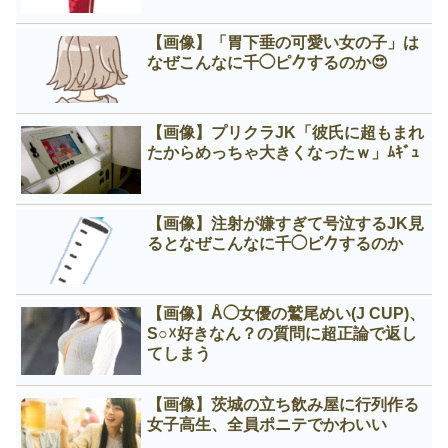
【画像】「胃下垂の可愛い女の子」は
なぜこんなに千◯ピ𠂊するのか😍
【画像】プリクラJK「彼氏に超もまれ
たからめっちゃ大きくなったｗ」ﾑｷﾞｭ
【画像】注射が嫌すぎて号泣するJK見
るとなぜこんなに千◯ピ𠂊するのか
【画像】Å◯女優の鷲尾めい(J CUP)、
S○☓好きなん？の質問に超正論で返し
てしまう
【画像】茨城の立ち飲み屋に行列作る
女子高生、全員ポニテでかわいい