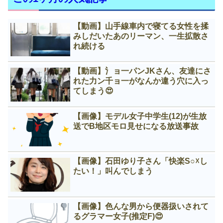
【動画】山手線車内で寝てる女性を揉
みしだいたあのリーマン、一生拡散さ
れ続ける
【動画】氵ョ一パンJKさん、友達にさ
れた力ン千ョ一がなんか違う穴に入っ
てしまう😍
【画像】モデル女子中学生(12)が生放
送でB地区モロ見せになる放送事故
【画像】石田ゆり子さん「快楽S○☓し
たい！」叫んでしまう
【画像】色んな男から便器扱いされて
るグラマー女子(推定F)😍