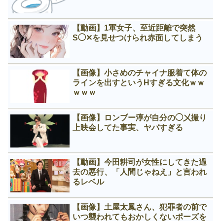
【動画】1軍女子、至近距離で突然
S◯✕を見せつけられ赤面してしまう
【画像】小さめのチャイナ服着て体の
ラインを出すというНすぎる文化ｗｗ
ｗｗｗ
【画像】ロンブー淳が自分の◯㐅撮り
上映会してた事実、ヤバすぎる
【動画】今田耕司が女性にしてきた過
去の悪行、「人間じゃねえ」と言われ
るレベル
【画像】土屋太鳳さん、犯罪者の前で
いつ襲われてもおかしくないポーズを