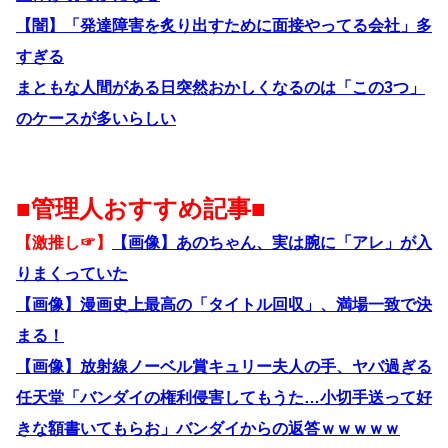
【闇】「発達障害を炙り出すために面接やってる会社」多
すぎる
まともな人間がある日突然おかしくなるのは「この3つ」
のケースが多いらしい
■管理人おすすめ記事■
【激推し☞】
【画像】あのちゃん、実は腕に「アレ」が入
りまくっていた
【画像】漫画史上最高の「タイトル回収」、満場一致で決
まる！
【画像】放射線ノーベル賞キュリー夫人の手、ヤバ過ぎる
任天堂「バンダイの権利侵害してもうた…小切手送って好
きな額書いてもらお」バンダイからの返答ｗｗｗｗｗ