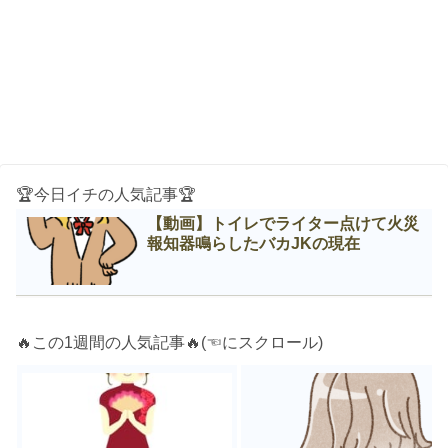
🏆今日イチの人気記事🏆
【動画】トイレでライター点けて火災
報知器鳴らしたバカJKの現在
🔥この1週間の人気記事🔥(☜にスクロール)