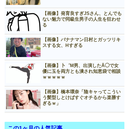
【画像】発育良すぎJSさん、とんでも
ない魅力で同級生男子の人生を狂わせ
る
【画像】バナナマン日村とガッツリキ
スする女、Нすぎる
【画像】卜゛M男、出演したÅ◯で女
優に玉を両方とも潰され知恵袋で相談
ｗｗｗｗｗ
【画像】橋本環奈「陰キャってこうい
う髪型しとけばすぐオチるから楽勝す
ぎるｗ」
この1ヶ月の人気記事