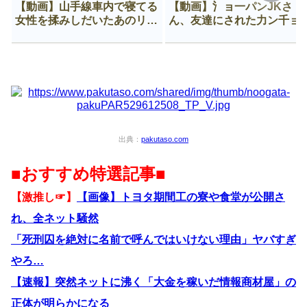
【動画】山手線車内で寝てる
【動画】氵ョ一パンJKさ
女性を揉みしだいたあのリー
ん、友達にされた力ン千ョ
マン、一生拡散され続ける
がなんか違う穴に入ってし
う😍
出典：
pakutaso.com
■おすすめ特選記事■
【激推し☞】
【画像】トヨタ期間工の寮や食堂が公開さ
れ、全ネット騒然
「死刑囚を絶対に名前で呼んではいけない理由」ヤバすぎ
やろ…
【速報】突然ネットに沸く「大金を稼いだ情報商材屋」の
正体が明らかになる