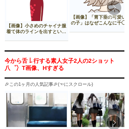
【画像】「胃下垂の可愛い
の子」はなぜこんなに千◯
【画像】小さめのチャイナ服
𠂊するのか😍
着て体のラインを出すという
Нすぎる文化ｗｗｗｗｗ
今から舌𠄌行する素人女子2人の2ショット
八゜冫T画像、Hすぎる
🎉この1ヶ月の人気記事🎉(☜にスクロール)