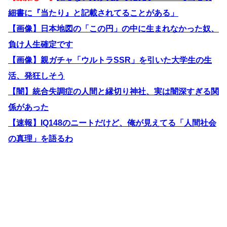
細書に『当たり』と記載されてることがある」
【画像】日本地図の「この円」の中に生まれなかった奴、
負け人生確定です
【画像】親ガチャ「ウルトラSSR」を引いた大学生の生
活、発狂しそう
【闇】統合失調症の人間と縁切り神社、実は闇深すぎる関
係があった
【速報】IQ148のニートだけど、俺が見えてる「人間社会
の真理」を語るわ