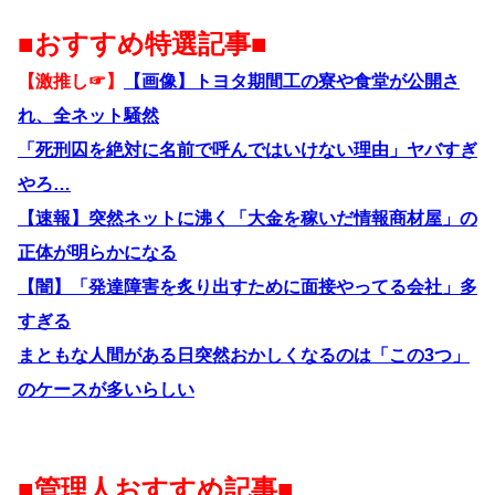
■おすすめ特選記事■
【激推し☞】
【画像】トヨタ期間工の寮や食堂が公開さ
れ、全ネット騒然
「死刑囚を絶対に名前で呼んではいけない理由」ヤバすぎ
やろ…
【速報】突然ネットに沸く「大金を稼いだ情報商材屋」の
正体が明らかになる
【闇】「発達障害を炙り出すために面接やってる会社」多
すぎる
まともな人間がある日突然おかしくなるのは「この3つ」
のケースが多いらしい
■管理人おすすめ記事■