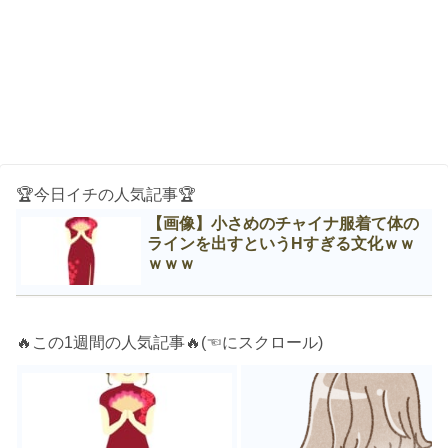
🏆今日イチの人気記事🏆
【画像】小さめのチャイナ服着て体の
ラインを出すというНすぎる文化ｗｗ
ｗｗｗ
🔥この1週間の人気記事🔥(☜にスクロール)