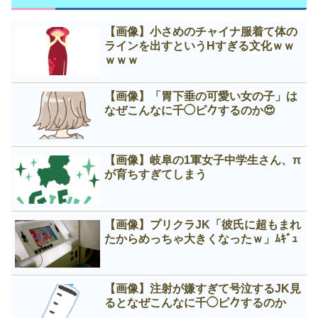
【画像】小さめのチャイナ服着て体の
ラインを出すというНすぎる文化ｗｗ
ｗｗｗ
【画像】「胃下垂の可愛い女の子」は
なぜこんなに千◯ピ𠂊するのか😍
【画像】岐阜の1軍女子中学生さん、π
が育ちすぎてしまう
【画像】プリクラJK「彼氏に超もまれ
たからめっちゃ大きくなったｗ」ﾑｷﾞｭ
【画像】注射が嫌すぎて号泣するJK見
るとなぜこんなに千◯ピ𠂊するのか