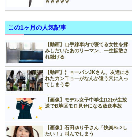
ｗｗｗｗｗ
この1ヶ月の人気記事
【動画】山手線車内で寝てる女性を揉
みしだいたあのリーマン、一生拡散さ
れ続ける
【動画】氵ョ一パンJKさん、友達にさ
れた力ン千ョ一がなんか違う穴に入っ
てしまう😍
【画像】モデル女子中学生(12)が生放
送でB地区モロ見せになる放送事故
【画像】石田ゆり子さん「快楽S○☓し
たい！」叫んでしまう