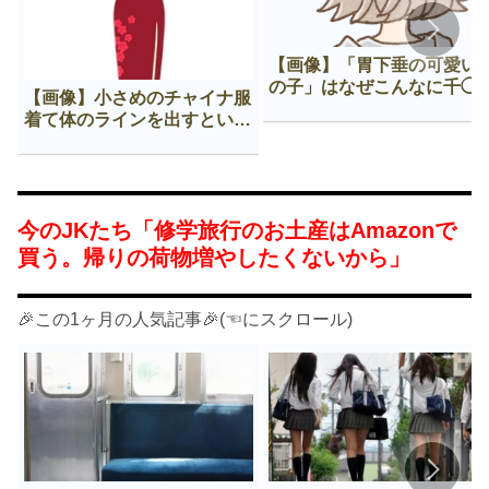
【画像】「胃下垂の可愛い
の子」はなぜこんなに千◯
【画像】小さめのチャイナ服
𠂊するのか😍
着て体のラインを出すという
Нすぎる文化ｗｗｗｗｗ
今のJKたち「修学旅行のお土産はAmazonで
買う。帰りの荷物増やしたくないから」
🎉この1ヶ月の人気記事🎉(☜にスクロール)