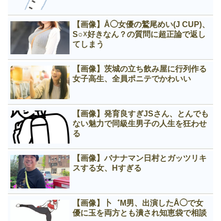
【画像】Å◯女優の鷲尾めい(J CUP)、
S○☓好きなん？の質問に超正論で返し
てしまう
【画像】茨城の立ち飲み屋に行列作る
女子高生、全員ポニテでかわいい
【画像】発育良すぎJSさん、とんでも
ない魅力で同級生男子の人生を狂わせ
る
【画像】バナナマン日村とガッツリキ
スする女、Нすぎる
【画像】卜゛M男、出演したÅ◯で女
優に玉を両方とも潰され知恵袋で相談