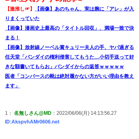
【激推し☞】
【画像】あのちゃん、実は腕に「アレ」が入
りまくっていた
【画像】漫画史上最高の「タイトル回収」、満場一致で決
まる！
【画像】放射線ノーベル賞キュリー夫人の手、ヤバ過ぎる
任天堂「バンダイの権利侵害してもうた…小切手送って好
きな額書いてもらお」バンダイからの返答ｗｗｗｗｗ
医者「コンバースの靴は絶対履かない方がいい理由を教え
ます」
1：
名無しさん@MD
：2022/06/06(月) 14:13:56.27
ID:AkspvhAMr0606.net