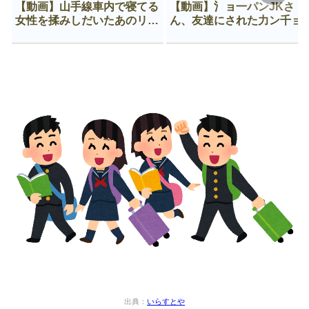
【動画】山手線車内で寝てる
【動画】氵ョ一パンJKさ
女性を揉みしだいたあのリー
ん、友達にされた力ン千ョ
マン、一生拡散され続ける
がなんか違う穴に入ってし
う😍
出典：
いらすとや