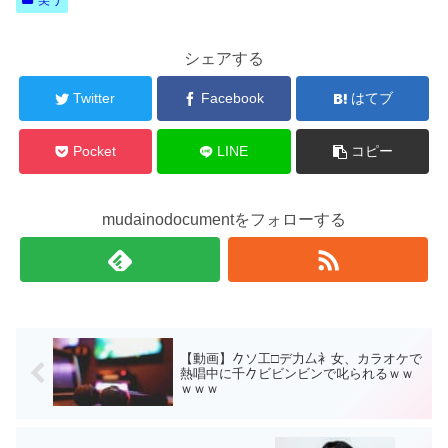
笑う
シェアする
Twitter
Facebook
はてブ
Pocket
LINE
コピー
mudainodocumentをフォローする
【動画】𠂊ソ工□デ力厶衤女、カラオケで
熱唱中に千𠂊ビビンビンで叱られるｗｗ
ｗｗｗ