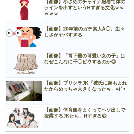
【画像】小さめのチャイナ服着て体の
ラインを出すというНすぎる文化ｗｗ
ｗｗｗ
【画像】20年前のガチ素人Å◯、生々
しさがヤバすぎる
【画像】「胃下垂の可愛い女の子」は
なぜこんなに千◯ピ𠂊するのか😍
【画像】プリクラJK「彼氏に超もまれ
たからめっちゃ大きくなったｗ」ﾑｷﾞｭ
【画像】体育服をまくってヘソ出しで
授業するJKたち、Нすぎる😍