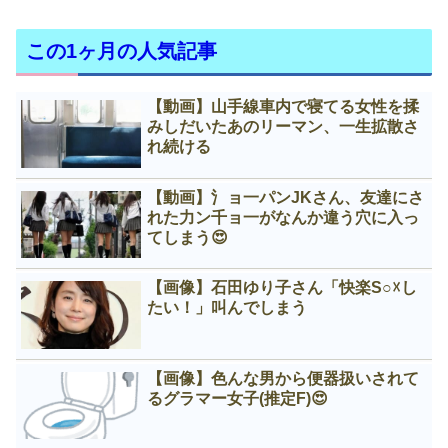
この1ヶ月の人気記事
【動画】山手線車内で寝てる女性を揉
みしだいたあのリーマン、一生拡散さ
れ続ける
【動画】氵ョ一パンJKさん、友達にさ
れた力ン千ョ一がなんか違う穴に入っ
てしまう😍
【画像】石田ゆり子さん「快楽S○☓し
たい！」叫んでしまう
【画像】色んな男から便器扱いされて
るグラマー女子(推定F)😍