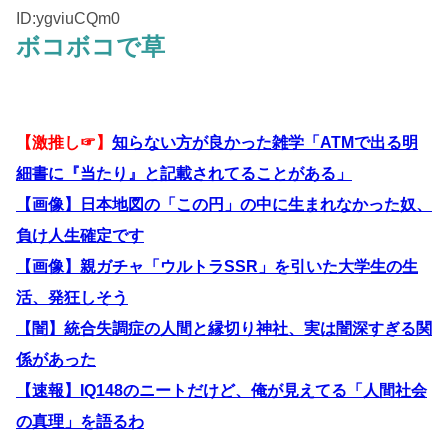
ID:ygviuCQm0
ボコボコで草
【激推し☞】
知らない方が良かった雑学「ATMで出る明
細書に『当たり』と記載されてることがある」
【画像】日本地図の「この円」の中に生まれなかった奴、
負け人生確定です
【画像】親ガチャ「ウルトラSSR」を引いた大学生の生
活、発狂しそう
【闇】統合失調症の人間と縁切り神社、実は闇深すぎる関
係があった
【速報】IQ148のニートだけど、俺が見えてる「人間社会
の真理」を語るわ