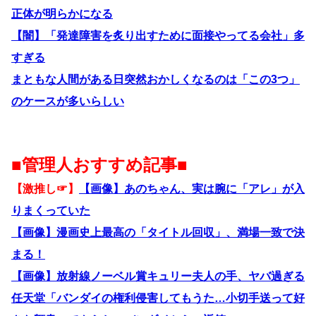
正体が明らかになる
【闇】「発達障害を炙り出すために面接やってる会社」多
すぎる
まともな人間がある日突然おかしくなるのは「この3つ」
のケースが多いらしい
■管理人おすすめ記事■
【激推し☞】
【画像】あのちゃん、実は腕に「アレ」が入
りまくっていた
【画像】漫画史上最高の「タイトル回収」、満場一致で決
まる！
【画像】放射線ノーベル賞キュリー夫人の手、ヤバ過ぎる
任天堂「バンダイの権利侵害してもうた…小切手送って好