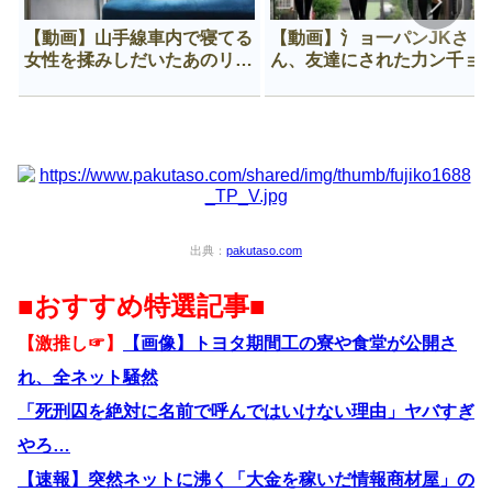
【動画】山手線車内で寝てる
【動画】氵ョ一パンJKさ
女性を揉みしだいたあのリー
ん、友達にされた力ン千ョ
マン、一生拡散され続ける
がなんか違う穴に入ってし
う😍
出典：
pakutaso.com
■おすすめ特選記事■
【激推し☞】
【画像】トヨタ期間工の寮や食堂が公開さ
れ、全ネット騒然
「死刑囚を絶対に名前で呼んではいけない理由」ヤバすぎ
やろ…
【速報】突然ネットに沸く「大金を稼いだ情報商材屋」の