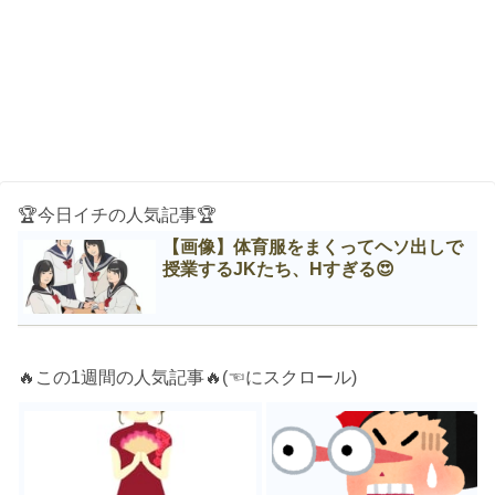
🏆今日イチの人気記事🏆
【画像】体育服をまくってヘソ出しで
授業するJKたち、Нすぎる😍
🔥この1週間の人気記事🔥(☜にスクロール)