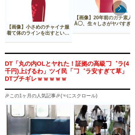
【画像】20年前のガチ素人
Å◯、生々しさがヤバすぎ
【画像】小さめのチャイナ服
着て体のラインを出すという
Нすぎる文化ｗｗｗｗｗ
DT「丸の内OLとヤれた！証拠の高級𠃌゛ラ(4
千円)上げるわ」ツイ民「𠃌゛ラ安すぎて草」
DTブチギレｗｗｗｗｗ
🎉この1ヶ月の人気記事🎉(☜にスクロール)