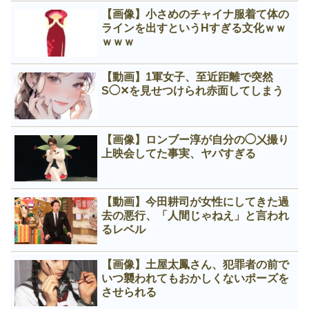
【画像】小さめのチャイナ服着て体の
ラインを出すというНすぎる文化ｗｗ
ｗｗｗ
【動画】1軍女子、至近距離で突然
S◯✕を見せつけられ赤面してしまう
【画像】ロンブー淳が自分の◯㐅撮り
上映会してた事実、ヤバすぎる
【動画】今田耕司が女性にしてきた過
去の悪行、「人間じゃねえ」と言われ
るレベル
【画像】土屋太鳳さん、犯罪者の前で
いつ襲われてもおかしくないポーズを
させられる