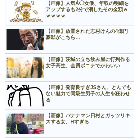
【画像】人気Å◯女優、年収の明細を
アップするも2分で消したその金額ｗ
ｗｗｗｗ
【画像】放置された志村けんの4億円
豪邸がこちら…
【画像】茨城の立ち飲み屋に行列作る
女子高生、全員ポニテでかわいい
【画像】発育良すぎJSさん、とんでも
ない魅力で同級生男子の人生を狂わせ
る
【画像】バナナマン日村とガッツリキ
スする女、Нすぎる