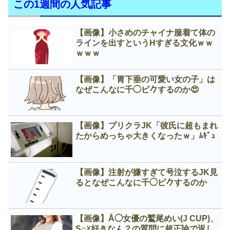
この1週間の人気記事
【画像】小さめのチャイナ服着て体の
ラインを出すというНすぎる文化ｗｗ
ｗｗｗ
【画像】「胃下垂の可愛い女の子」は
なぜこんなに千◯ピ𠂊するのか😍
【画像】プリクラJK「彼氏に超もまれ
たからめっちゃ大きくなったｗ」ﾑｷﾞｭ
【画像】注射が嫌すぎて号泣するJK見
るとなぜこんなに千◯ピ𠂊するのか
【画像】Å◯女優の鷲尾めい(J CUP)、
S○☓好きなん？の質問に超正論で返し