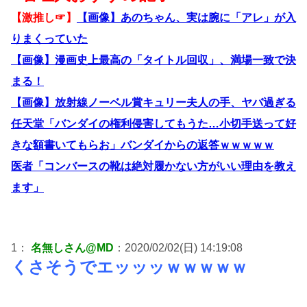
【激推し☞】
【画像】あのちゃん、実は腕に「アレ」が入
りまくっていた
【画像】漫画史上最高の「タイトル回収」、満場一致で決
まる！
【画像】放射線ノーベル賞キュリー夫人の手、ヤバ過ぎる
任天堂「バンダイの権利侵害してもうた…小切手送って好
きな額書いてもらお」バンダイからの返答ｗｗｗｗｗ
医者「コンバースの靴は絶対履かない方がいい理由を教え
ます」
1：
名無しさん@MD
：2020/02/02(日) 14:19:08
くさそうでエッッッｗｗｗｗｗ