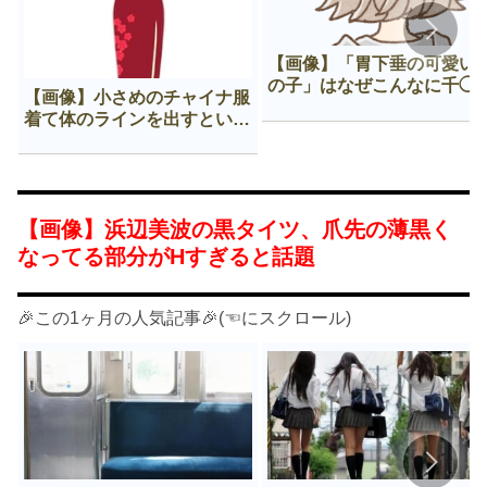
【画像】「胃下垂の可愛い
の子」はなぜこんなに千◯
【画像】小さめのチャイナ服
𠂊するのか😍
着て体のラインを出すという
Нすぎる文化ｗｗｗｗｗ
【画像】浜辺美波の黒タイツ、爪先の薄黒く
なってる部分がHすぎると話題
🎉この1ヶ月の人気記事🎉(☜にスクロール)