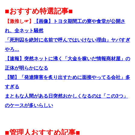
■おすすめ特選記事■
【激推し☞】
【画像】トヨタ期間工の寮や食堂が公開さ
れ、全ネット騒然
「死刑囚を絶対に名前で呼んではいけない理由」ヤバすぎ
やろ…
【速報】突然ネットに沸く「大金を稼いだ情報商材屋」の
正体が明らかになる
【闇】「発達障害を炙り出すために面接やってる会社」多
すぎる
まともな人間がある日突然おかしくなるのは「この3つ」
のケースが多いらしい
■管理人おすすめ記事■