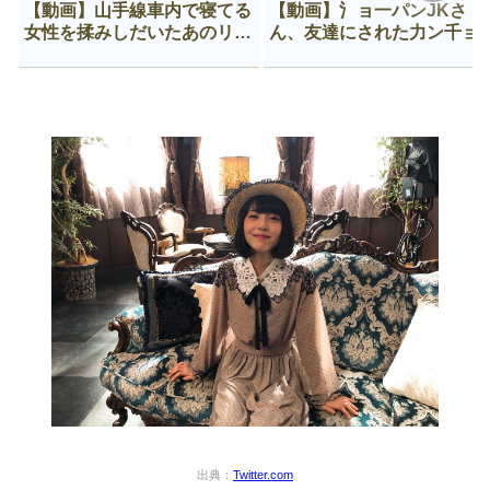
【動画】山手線車内で寝てる
【動画】氵ョ一パンJKさ
女性を揉みしだいたあのリー
ん、友達にされた力ン千ョ
マン、一生拡散され続ける
がなんか違う穴に入ってし
う😍
出典：
Twitter.com