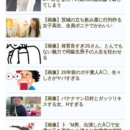
てしまう
【画像】茨城の立ち飲み屋に行列作る
女子高生、全員ポニテでかわいい
【画像】発育良すぎJSさん、とんでも
ない魅力で同級生男子の人生を狂わせ
る
【画像】20年前のガチ素人Å◯、生々
しさがヤバすぎる
【画像】バナナマン日村とガッツリキ
スする女、Нすぎる
【画像】卜゛M男、出演したÅ◯で女