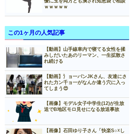
優に玉を両方とも潰され知恵袋で相談
ｗｗｗｗｗ
この1ヶ月の人気記事
【動画】山手線車内で寝てる女性を揉
みしだいたあのリーマン、一生拡散さ
れ続ける
【動画】氵ョ一パンJKさん、友達にさ
れた力ン千ョ一がなんか違う穴に入っ
てしまう😍
【画像】モデル女子中学生(12)が生放
送でB地区モロ見せになる放送事故
【画像】石田ゆり子さん「快楽S○☓し