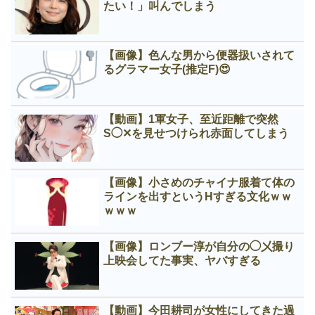
たい！」叫んでしまう
【画像】色んな男から便器扱いされて
るグラマー女子(推定F)😍
【動画】1軍女子、至近距離で突然
S◯✕を見せつけられ赤面してしまう
【画像】小さめのチャイナ服着て体の
ラインを出すというНすぎる文化ｗｗ
ｗｗｗ
【画像】ロンブー淳が自分の◯㐅撮り
上映会してた事実、ヤバすぎる
【動画】今田耕司が女性にしてきた過