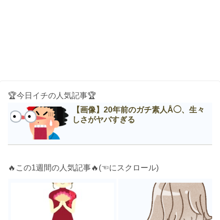
🏆今日イチの人気記事🏆
【画像】20年前のガチ素人Å◯、生々
しさがヤバすぎる
🔥この1週間の人気記事🔥(☜にスクロール)