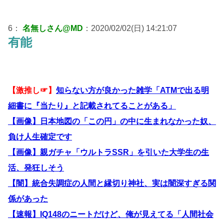
6：
名無しさん@MD
：2020/02/02(日) 14:21:07
有能
【激推し☞】
知らない方が良かった雑学「ATMで出る明
細書に『当たり』と記載されてることがある」
【画像】日本地図の「この円」の中に生まれなかった奴、
負け人生確定です
【画像】親ガチャ「ウルトラSSR」を引いた大学生の生
活、発狂しそう
【闇】統合失調症の人間と縁切り神社、実は闇深すぎる関
係があった
【速報】IQ148のニートだけど、俺が見えてる「人間社会