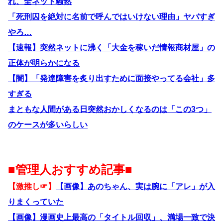
れ、全ネット騒然
「死刑囚を絶対に名前で呼んではいけない理由」ヤバすぎ
やろ…
【速報】突然ネットに沸く「大金を稼いだ情報商材屋」の
正体が明らかになる
【闇】「発達障害を炙り出すために面接やってる会社」多
すぎる
まともな人間がある日突然おかしくなるのは「この3つ」
のケースが多いらしい
■管理人おすすめ記事■
【激推し☞】
【画像】あのちゃん、実は腕に「アレ」が入
りまくっていた
【画像】漫画史上最高の「タイトル回収」、満場一致で決