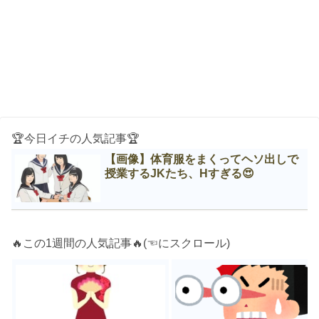
🏆今日イチの人気記事🏆
【画像】体育服をまくってヘソ出しで
授業するJKたち、Нすぎる😍
🔥この1週間の人気記事🔥(☜にスクロール)