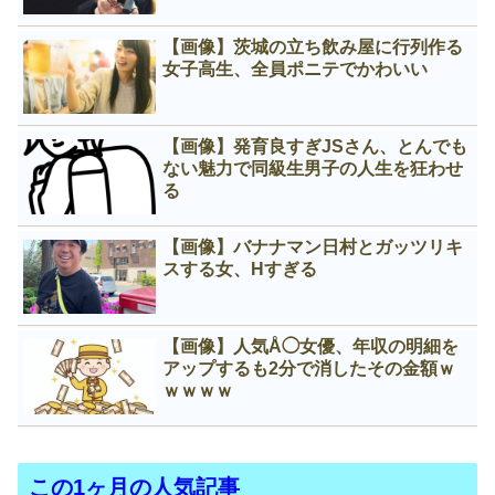
【画像】茨城の立ち飲み屋に行列作る
女子高生、全員ポニテでかわいい
【画像】発育良すぎJSさん、とんでも
ない魅力で同級生男子の人生を狂わせ
る
【画像】バナナマン日村とガッツリキ
スする女、Нすぎる
【画像】人気Å◯女優、年収の明細を
アップするも2分で消したその金額ｗ
ｗｗｗｗ
この1ヶ月の人気記事