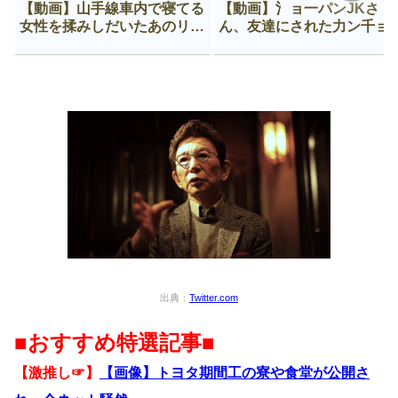
【動画】山手線車内で寝てる
【動画】氵ョ一パンJKさ
女性を揉みしだいたあのリー
ん、友達にされた力ン千ョ
マン、一生拡散され続ける
がなんか違う穴に入ってし
う😍
出典：
Twitter.com
■おすすめ特選記事■
【激推し☞】
【画像】トヨタ期間工の寮や食堂が公開さ