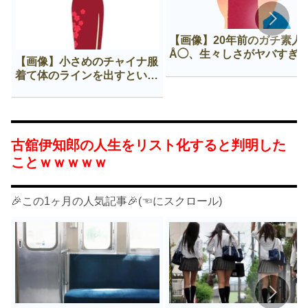
【画像】20年前のガチ素人
Å◯、生々しさがヤバすぎ
【画像】小さめのチャイナ服
着て体のラインを出すという
Нすぎる文化ｗｗｗｗｗ
古舘伊知郎の人生をリスト化すると判明した
ことｗｗｗｗｗ
🎉この1ヶ月の人気記事🎉(☜にスクロール)