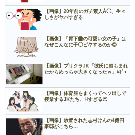
【画像】20年前のガチ素人Å◯、生々
しさがヤバすぎる
【画像】「胃下垂の可愛い女の子」は
なぜこんなに千◯ピ𠂊するのか😍
【画像】プリクラJK「彼氏に超もまれ
たからめっちゃ大きくなったｗ」ﾑｷﾞｭ
【画像】体育服をまくってヘソ出しで
授業するJKたち、Нすぎる😍
【画像】放置された志村けんの4億円
豪邸がこちら…