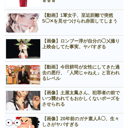
ｗｗｗ
【動画】1軍女子、至近距離で突然
S◯✕を見せつけられ赤面してしまう
【画像】ロンブー淳が自分の◯㐅撮り
上映会してた事実、ヤバすぎる
【動画】今田耕司が女性にしてきた過
去の悪行、「人間じゃねえ」と言われ
るレベル
【画像】土屋太鳳さん、犯罪者の前で
いつ襲われてもおかしくないポーズを
させられる
【画像】20年前のガチ素人Å◯、生々
しさがヤバすぎる