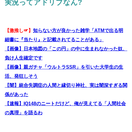
実況ってアドリブなん?
【激推し☞】
知らない方が良かった雑学「ATMで出る明
細書に『当たり』と記載されてることがある」
【画像】日本地図の「この円」の中に生まれなかった奴、
負け人生確定です
【画像】親ガチャ「ウルトラSSR」を引いた大学生の生
活、発狂しそう
【闇】統合失調症の人間と縁切り神社、実は闇深すぎる関
係があった
【速報】IQ148のニートだけど、俺が見えてる「人間社会
の真理」を語るわ