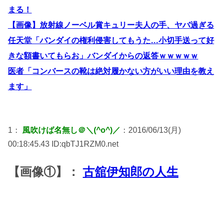
まる！
【画像】放射線ノーベル賞キュリー夫人の手、ヤバ過ぎる
任天堂「バンダイの権利侵害してもうた…小切手送って好
きな額書いてもらお」バンダイからの返答ｗｗｗｗｗ
医者「コンバースの靴は絶対履かない方がいい理由を教え
ます」
1：
風吹けば名無し＠＼(^o^)／
：2016/06/13(月)
00:18:45.43 ID:qbTJ1RZM0.net
【画像①】：
古舘伊知郎の人生