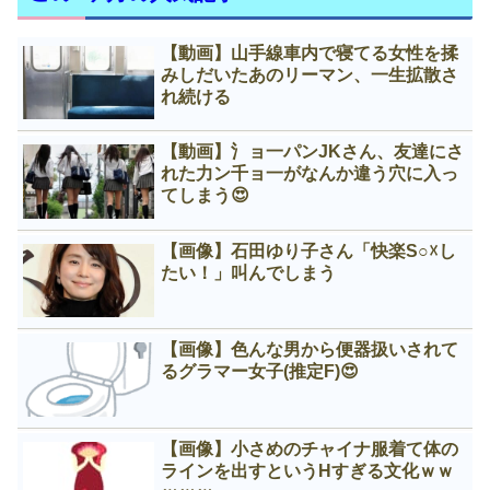
【動画】山手線車内で寝てる女性を揉
みしだいたあのリーマン、一生拡散さ
れ続ける
【動画】氵ョ一パンJKさん、友達にさ
れた力ン千ョ一がなんか違う穴に入っ
てしまう😍
【画像】石田ゆり子さん「快楽S○☓し
たい！」叫んでしまう
【画像】色んな男から便器扱いされて
るグラマー女子(推定F)😍
【画像】小さめのチャイナ服着て体の
ラインを出すというНすぎる文化ｗｗ