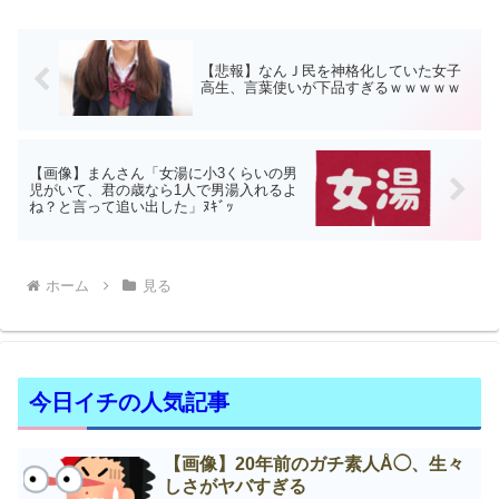
【悲報】なんＪ民を神格化していた女子
高生、言葉使いが下品すぎるｗｗｗｗｗ
【画像】まんさん「女湯に小3くらいの男
児がいて、君の歳なら1人で男湯入れるよ
ね？と言って追い出した」ﾇｷﾞｯ
ホーム
見る
今日イチの人気記事
【画像】20年前のガチ素人Å◯、生々
しさがヤバすぎる