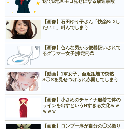
送でB地区モロ見せになる放送事故
【画像】石田ゆり子さん「快楽S○☓し
たい！」叫んでしまう
【画像】色んな男から便器扱いされて
るグラマー女子(推定F)😍
【動画】1軍女子、至近距離で突然
S◯✕を見せつけられ赤面してしまう
【画像】小さめのチャイナ服着て体の
ラインを出すというНすぎる文化ｗｗ
ｗｗｗ
【画像】ロンブー淳が自分の◯㐅撮り