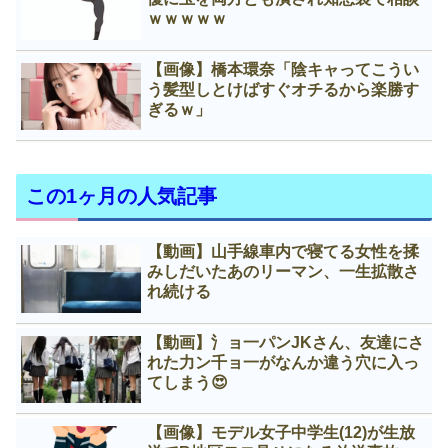
ｗｗｗｗｗ
【画像】橋本環奈「陰キャってこうい
う髪型しとけばすぐオチるから楽勝す
ぎるｗ」
この1ヶ月の人気記事
【動画】山手線車内で寝てる女性を揉
みしだいたあのリーマン、一生拡散さ
れ続ける
【動画】氵ョ一パンJKさん、友達にさ
れた力ン千ョ一がなんか違う穴に入っ
てしまう😍
【画像】モデル女子中学生(12)が生放