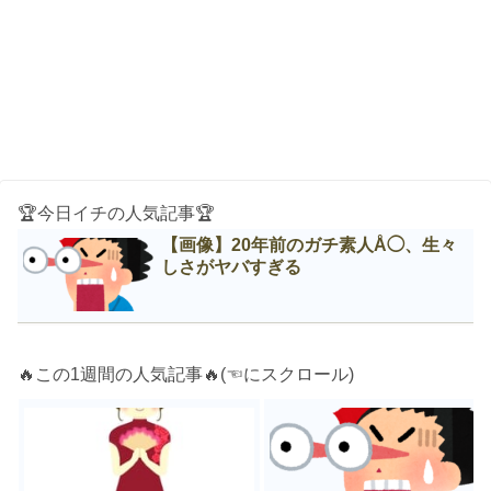
🏆今日イチの人気記事🏆
【画像】20年前のガチ素人Å◯、生々
しさがヤバすぎる
🔥この1週間の人気記事🔥(☜にスクロール)