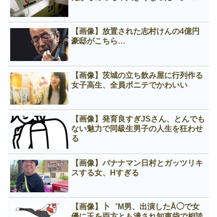
【画像】放置された志村けんの4億円
豪邸がこちら…
【画像】茨城の立ち飲み屋に行列作る
女子高生、全員ポニテでかわいい
【画像】発育良すぎJSさん、とんでも
ない魅力で同級生男子の人生を狂わせ
る
【画像】バナナマン日村とガッツリキ
スする女、Нすぎる
【画像】卜゛M男、出演したÅ◯で女
優に玉を両方とも潰され知恵袋で相談