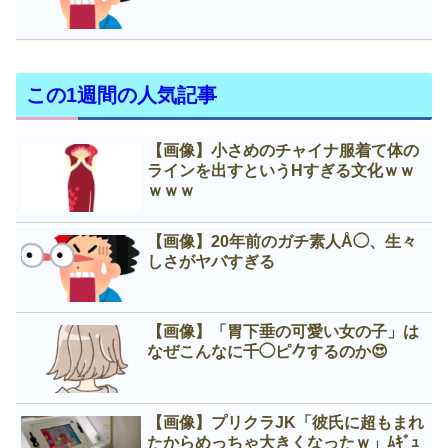
この1週間の人気記事
【画像】小さめのチャイナ服着て体の
ラインを出すというНすぎる文化ｗｗ
ｗｗｗ
【画像】20年前のガチ素人Å◯、生々
しさがヤバすぎる
【画像】「胃下垂の可愛い女の子」は
なぜこんなに千◯ピ𠂊するのか😍
【画像】プリクラJK「彼氏に超もまれ
たからめっちゃ大きくなったｗ」ﾑｷﾞｭ