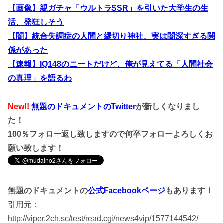
【画像】親ガチャ「ウルトラSSR」を引いた大学生の生
活、発狂しそう
【闇】統合失調症の人間と縁切り神社、実は闇深すぎる関
係があった
【速報】IQ148のニートだけど、俺が見えてる「人間社会
の真理」を語るわ
New!!
無題のドキュメントのTwitter
が新しくなりまし
た！
100％フォロー返し致しますので何卒フォローよろしくお
願い致します！
無題のドキュメントの
公式Facebookページ
もあります！
引用元：
http://viper.2ch.sc/test/read.cgi/news4vip/1577144542/