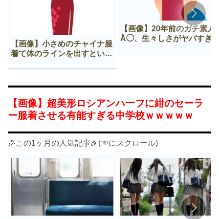
【画像】20年前のガチ素人
Å◯、生々しさがヤバすぎ
【画像】小さめのチャイナ服
着て体のラインを出すという
Нすぎる文化ｗｗｗｗｗ
【画像】超美形ロシアンハ一フに紺のセーラ
ー服着させる有能すぎる中学校ｗｗｗｗｗ
🎉この1ヶ月の人気記事🎉(☜にスクロール)