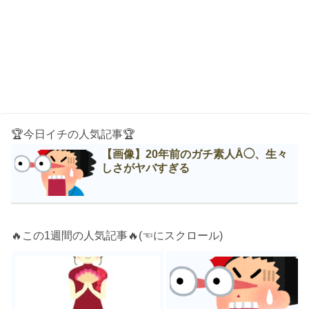
🏆今日イチの人気記事🏆
【画像】20年前のガチ素人Å◯、生々
しさがヤバすぎる
🔥この1週間の人気記事🔥(☜にスクロール)