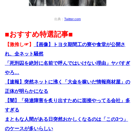
出典：
Twitter.com
■おすすめ特選記事■
【激推し☞】
【画像】トヨタ期間工の寮や食堂が公開さ
れ、全ネット騒然
「死刑囚を絶対に名前で呼んではいけない理由」ヤバすぎ
やろ…
【速報】突然ネットに沸く「大金を稼いだ情報商材屋」の
正体が明らかになる
【闇】「発達障害を炙り出すために面接やってる会社」多
すぎる
まともな人間がある日突然おかしくなるのは「この3つ」
のケースが多いらしい