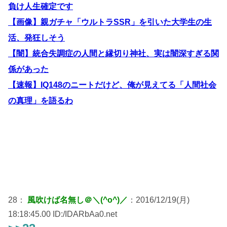
負け人生確定です
【画像】親ガチャ「ウルトラSSR」を引いた大学生の生
活、発狂しそう
【闇】統合失調症の人間と縁切り神社、実は闇深すぎる関
係があった
【速報】IQ148のニートだけど、俺が見えてる「人間社会
の真理」を語るわ
28：
風吹けば名無し＠＼(^o^)／
：2016/12/19(月)
18:18:45.00 ID:/IDARbAa0.net