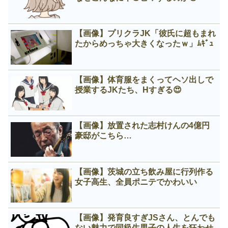
【画像】プリクラJK「彼氏に超もまれ
たからめっちゃ大きくなったｗ」ﾑｷﾞｭ
【画像】体育服をまくってヘソ出しで
授業するJKたち、Нすぎる😍
【画像】放置された志村けんの4億円
豪邸がこちら…
【画像】茨城の立ち飲み屋に行列作る
女子高生、全員ポニテでかわいい
【画像】発育良すぎJSさん、とんでも
ない魅力で同級生男子の人生を狂わせ