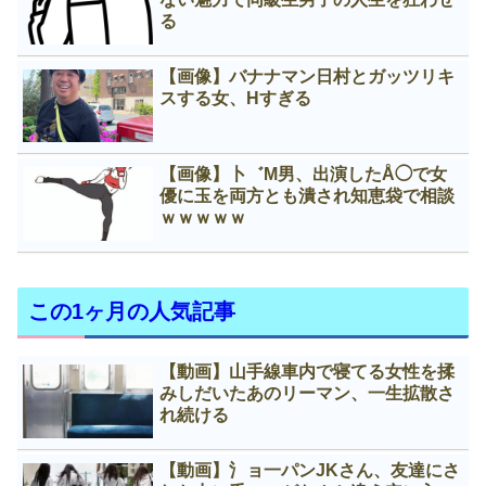
る
【画像】バナナマン日村とガッツリキ
スする女、Нすぎる
【画像】卜゛M男、出演したÅ◯で女
優に玉を両方とも潰され知恵袋で相談
ｗｗｗｗｗ
この1ヶ月の人気記事
【動画】山手線車内で寝てる女性を揉
みしだいたあのリーマン、一生拡散さ
れ続ける
【動画】氵ョ一パンJKさん、友達にさ