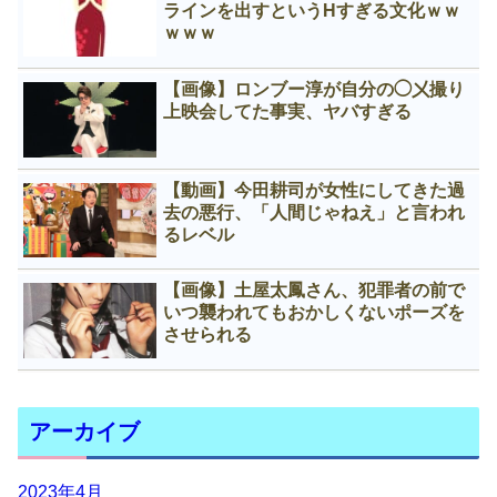
ラインを出すというНすぎる文化ｗｗ
ｗｗｗ
【画像】ロンブー淳が自分の◯㐅撮り
上映会してた事実、ヤバすぎる
【動画】今田耕司が女性にしてきた過
去の悪行、「人間じゃねえ」と言われ
るレベル
【画像】土屋太鳳さん、犯罪者の前で
いつ襲われてもおかしくないポーズを
させられる
アーカイブ
2023年4月