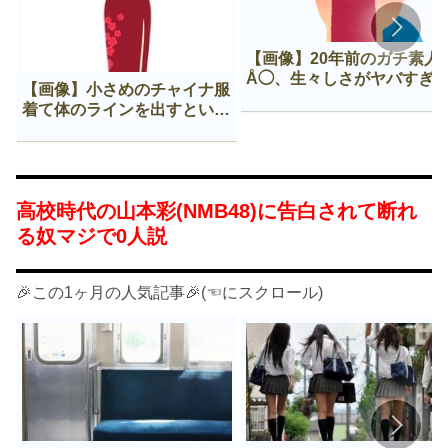
【画像】20年前のガチ素人
Å◯、生々しさがヤバすぎ
【画像】小さめのチャイナ服
着て体のラインを出すという
Нすぎる文化ｗｗｗｗｗ
高校時代の山本彩(NMB48)に告白されて断れ
る奴マジで0人説
🎉この1ヶ月の人気記事🎉(☜にスクロール)