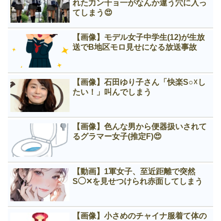
れた力ン千ョ一がなんか違う穴に入っ
てしまう😍
【画像】モデル女子中学生(12)が生放
送でB地区モロ見せになる放送事故
【画像】石田ゆり子さん「快楽S○☓し
たい！」叫んでしまう
【画像】色んな男から便器扱いされて
るグラマー女子(推定F)😍
【動画】1軍女子、至近距離で突然
S◯✕を見せつけられ赤面してしまう
【画像】小さめのチャイナ服着て体の