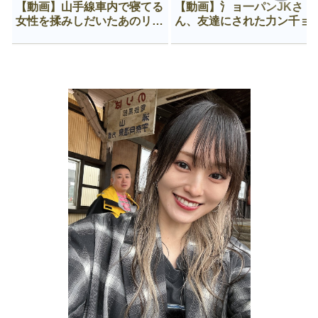
【動画】山手線車内で寝てる
【動画】氵ョ一パンJKさ
女性を揉みしだいたあのリー
ん、友達にされた力ン千ョ
マン、一生拡散され続ける
がなんか違う穴に入ってし
う😍