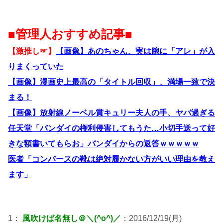
■管理人おすすめ記事■
【激推し☞】
【画像】あのちゃん、実は腕に「アレ」が入
りまくっていた
【画像】漫画史上最高の「タイトル回収」、満場一致で決
まる！
【画像】放射線ノーベル賞キュリー夫人の手、ヤバ過ぎる
任天堂「バンダイの権利侵害してもうた…小切手送って好
きな額書いてもらお」バンダイからの返答ｗｗｗｗｗ
医者「コンバースの靴は絶対履かない方がいい理由を教え
ます」
1：
風吹けば名無し＠＼(^o^)／
：2016/12/19(月)